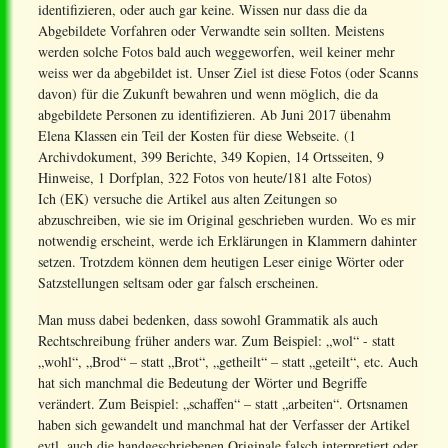
identifizieren, oder auch gar keine. Wissen nur dass die da
Abgebildete Vorfahren oder Verwandte sein sollten. Meistens
werden solche Fotos bald auch weggeworfen, weil keiner mehr
weiss wer da abgebildet ist. Unser Ziel ist diese Fotos (oder Scanns
davon) für die Zukunft bewahren und wenn möglich, die da
abgebildete Personen zu identifizieren. Ab Juni 2017 übenahm
Elena Klassen ein Teil der Kosten für diese Webseite. (1
Archivdokument, 399 Berichte, 349 Kopien, 14 Ortsseiten, 9
Hinweise, 1 Dorfplan, 322 Fotos von heute/181 alte Fotos)
Ich (EK) versuche die Artikel aus alten Zeitungen so
abzuschreiben, wie sie im Original geschrieben wurden. Wo es mir
notwendig erscheint, werde ich Erklärungen in Klammern dahinter
setzen. Trotzdem können dem heutigen Leser einige Wörter oder
Satzstellungen seltsam oder gar falsch erscheinen.
Man muss dabei bedenken, dass sowohl Grammatik als auch
Rechtschreibung früher anders war. Zum Beispiel: „wol“ - statt
„wohl“, „Brod“ – statt „Brot“, „getheilt“ – statt „geteilt“, etc. Auch
hat sich manchmal die Bedeutung der Wörter und Begriffe
verändert. Zum Beispiel: „schaffen“ – statt „arbeiten“. Ortsnamen
haben sich gewandelt und manchmal hat der Verfasser der Artikel
evtl. auch die handgeschriebenen Originale falsch interpretiert oder