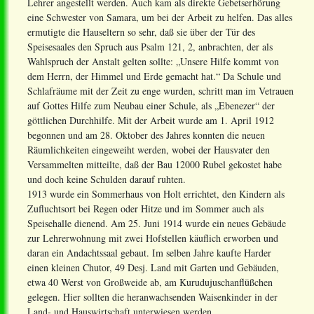
Lehrer angestellt werden. Auch kam als direkte Gebetserhörung
eine Schwester von Samara, um bei der Arbeit zu helfen. Das alles
ermutigte die Hauseltern so sehr, daß sie über der Tür des
Speisesaales den Spruch aus Psalm 121, 2, anbrachten, der als
Wahlspruch der Anstalt gelten sollte: „Unsere Hilfe kommt von
dem Herrn, der Himmel und Erde gemacht hat.“ Da Schule und
Schlafräume mit der Zeit zu enge wurden, schritt man im Vetrauen
auf Gottes Hilfe zum Neubau einer Schule, als „Ebenezer“ der
göttlichen Durchhilfe. Mit der Arbeit wurde am 1. April 1912
begonnen und am 28. Oktober des Jahres konnten die neuen
Räumlichkeiten eingeweiht werden, wobei der Hausvater den
Versammelten mitteilte, daß der Bau 12000 Rubel gekostet habe
und doch keine Schulden darauf ruhten.
1913 wurde ein Sommerhaus von Holt errichtet, den Kindern als
Zufluchtsort bei Regen oder Hitze und im Sommer auch als
Speisehalle dienend. Am 25. Juni 1914 wurde ein neues Gebäude
zur Lehrerwohnung mit zwei Hofstellen käuflich erworben und
daran ein Andachtssaal gebaut. Im selben Jahre kaufte Harder
einen kleinen Chutor, 49 Desj. Land mit Garten und Gebäuden,
etwa 40 Werst von Großweide ab, am Kurudujuschanflüßchen
gelegen. Hier sollten die heranwachsenden Waisenkinder in der
Land- und Hauswirtschaft unterwiesen werden.