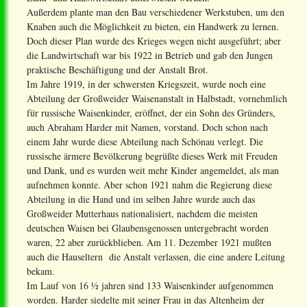
Außerdem plante man den Bau verschiedener Werkstuben, um den
Knaben auch die Möglichkeit zu bieten, ein Handwerk zu lernen.
Doch dieser Plan wurde des Krieges wegen nicht ausgeführt; aber
die Landwirtschaft war bis 1922 in Betrieb und gab den Jungen
praktische Beschäftigung und der Anstalt Brot.
Im Jahre 1919, in der schwersten Kriegszeit, wurde noch eine
Abteilung der Großweider Waisenanstalt in Halbstadt, vornehmlich
für russische Waisenkinder, eröffnet, der ein Sohn des Gründers,
auch Abraham Harder mit Namen, vorstand. Doch schon nach
einem Jahr wurde diese Abteilung nach Schönau verlegt. Die
russische ärmere Bevölkerung begrüßte dieses Werk mit Freuden
und Dank, und es wurden weit mehr Kinder angemeldet, als man
aufnehmen konnte. Aber schon 1921 nahm die Regierung diese
Abteilung in die Hand und im selben Jahre wurde auch das
Großweider Mutterhaus nationalisiert, nachdem die meisten
deutschen Waisen bei Glaubensgenossen untergebracht worden
waren, 22 aber zurückblieben. Am 11. Dezember 1921 mußten
auch die Hauseltern die Anstalt verlassen, die eine andere Leitung
bekam.
Im Lauf von 16 ½ jahren sind 133 Waisenkinder aufgenommen
worden. Harder siedelte mit seiner Frau in das Altenheim der