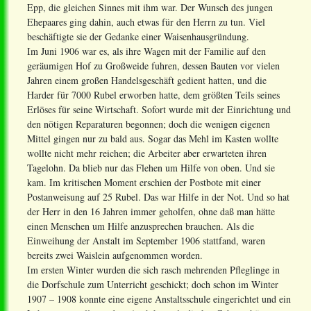
Epp, die gleichen Sinnes mit ihm war. Der Wunsch des jungen
Ehepaares ging dahin, auch etwas für den Herrn zu tun. Viel
beschäftigte sie der Gedanke einer Waisenhausgründung.
Im Juni 1906 war es, als ihre Wagen mit der Familie auf den
geräumigen Hof zu Großweide fuhren, dessen Bauten vor vielen
Jahren einem großen Handelsgeschäft gedient hatten, und die
Harder für 7000 Rubel erworben hatte, dem größten Teils seines
Erlöses für seine Wirtschaft. Sofort wurde mit der Einrichtung und
den nötigen Reparaturen begonnen; doch die wenigen eigenen
Mittel gingen nur zu bald aus. Sogar das Mehl im Kasten wollte
wollte nicht mehr reichen; die Arbeiter aber erwarteten ihren
Tagelohn. Da blieb nur das Flehen um Hilfe von oben. Und sie
kam. Im kritischen Moment erschien der Postbote mit einer
Postanweisung auf 25 Rubel. Das war Hilfe in der Not. Und so hat
der Herr in den 16 Jahren immer geholfen, ohne daß man hätte
einen Menschen um Hilfe anzusprechen brauchen. Als die
Einweihung der Anstalt im September 1906 stattfand, waren
bereits zwei Waislein aufgenommen worden.
Im ersten Winter wurden die sich rasch mehrenden Pfleglinge in
die Dorfschule zum Unterricht geschickt; doch schon im Winter
1907 – 1908 konnte eine eigene Anstaltsschule eingerichtet und ein