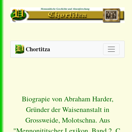
Chortitza
Biograpie von Abraham Harder,
Gründer der Waisenanstalt in
Grossweide, Molotschna. Aus
"Mennonititscher Lexikon. Band 2. C.