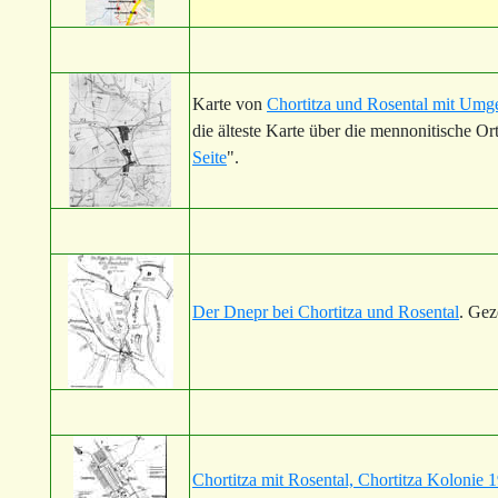
Karte von
Chortitza und Rosental mit Umg
die älteste Karte über die mennonitische Or
Seite
".
Der Dnepr bei Chortitza und Rosental
. Gez
Chortitza mit Rosental, Chortitza Kolonie 