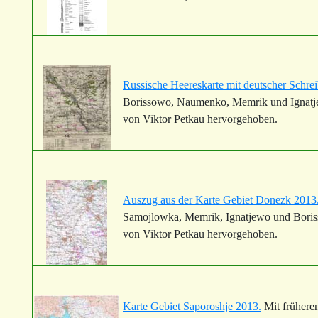
Russische Heereskarte mit deutscher Schr
Borissowo, Naumenko, Memrik und Ignatje
von Viktor Petkau hervorgehoben.
Auszug aus der Karte Gebiet Donezk 2013
Samojlowka, Memrik, Ignatjewo und Boriss
von Viktor Petkau hervorgehoben.
Karte Gebiet Saporoshje 2013.
Mit frühere