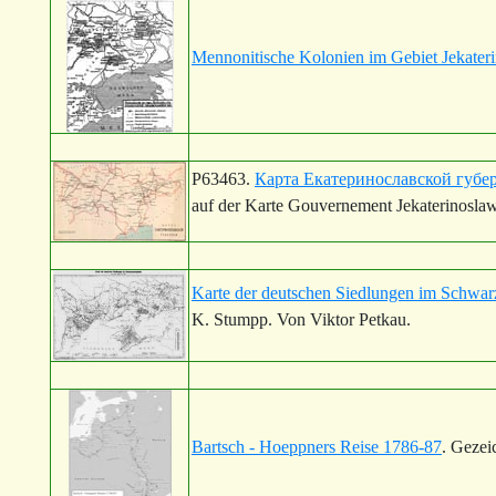
Mennonitische Kolonien im Gebiet Jekater
P63463.
Карта Екатеринославской губе
auf der Karte Gouvernement Jekaterinoslaw 
Karte der deutschen Siedlungen im Schwar
K. Stumpp. Von Viktor Petkau.
Bartsch - Hoeppners Reise 1786-87
. Gezei