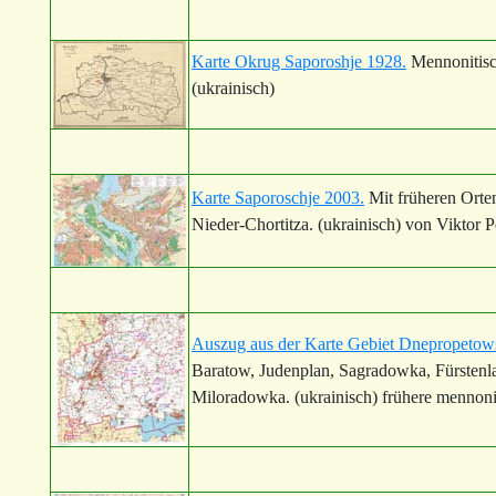
Karte Okrug Saporoshje 1928.
Mennonitisc
(ukrainisch)
Karte Saporoschje 2003.
Mit früheren Orten
Nieder-Chortitza. (ukrainisch) von Viktor P
Auszug aus der Karte Gebiet Dnepropetow
Baratow, Judenplan, Sagradowka, Fürstenl
Miloradowka. (ukrainisch) frühere mennoni