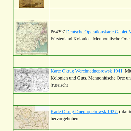
P64397.
Deutsche Operationskarte Gebiet M
Fürstenland Kolonien. Mennonitische Orte
Karte Okrug Werchnedneprowsk 1941.
Mit
Kolonien und Guts. Mennonitische Orte un
(russisch)
Karte Okrug Dnepropetrowsk 1927.
(ukrai
hervorgehoben.