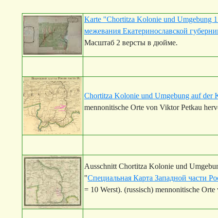
Karte "Chortitza Kolonie und Umgebung 
межевания Екатеринославской губернии
Масштаб 2 версты в дюйме.
Chortitza Kolonie und Umgebung auf der 
mennonitische Orte von Viktor Petkau her
Ausschnitt Chortitza Kolonie und Umgebun
"
Специальная Карта Западной части Рос
= 10 Werst). (russisch) mennonitische Orte