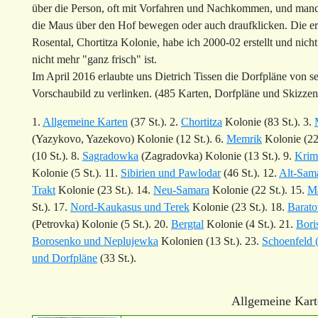
über die Person, oft mit Vorfahren und Nachkommen, und man
die Maus über den Hof bewegen oder auch draufklicken. Die ers
Rosental, Chortitza Kolonie, habe ich 2000-02 erstellt und nicht
nicht mehr "ganz frisch" ist.
Im April 2016 erlaubte uns Dietrich Tissen die Dorfpläne von s
Vorschaubild zu verlinken. (485 Karten, Dorfpläne und Skizzen
1.
Allgemeine Karten
(37 St.). 2.
Chortitza
Kolonie (83 St.). 3.
(Yazykovo, Yazekovo) Kolonie (12 St.). 6.
Memrik
Kolonie (22 
(10 St.). 8.
Sagradowka
(Zagradovka) Kolonie (13 St.). 9.
Krim
Kolonie (5 St.). 11.
Sibirien und Pawlodar
(46 St.). 12.
Alt-Sam
Trakt
Kolonie (23 St.). 14.
Neu-Samara
Kolonie (22 St.). 15.
Ma
St.). 17.
Nord-Kaukasus und Terek
Kolonie (23 St.). 18.
Barato
(Petrovka) Kolonie (5 St.). 20.
Bergtal
Kolonie (4 St.). 21.
Bori
Borosenko und Neplujewka
Kolonien (13 St.). 23.
Schoenfeld 
und Dorfpläne
(33 St.).
Allgemeine Kart