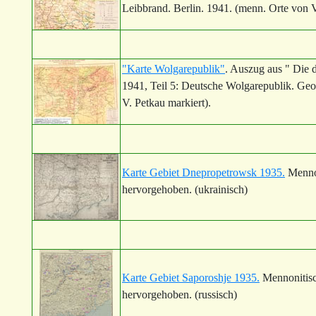
Leibbrand. Berlin. 1941. (menn. Orte von V
"Karte Wolgarepublik"
. Auszug aus " Die 
1941, Teil 5: Deutsche Wolgarepublik. Geo
V. Petkau markiert).
Karte Gebiet Dnepropetrowsk 1935.
Mennon
hervorgehoben. (ukrainisch)
Karte Gebiet Saporoshje 1935.
Mennonitisc
hervorgehoben. (russisch)