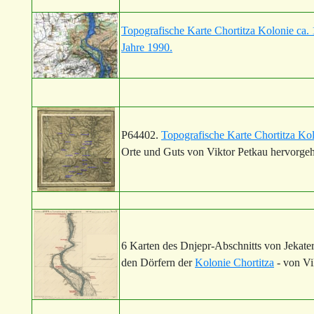
Topografische Karte Chortitza Kolonie ca. 
Jahre 1990.
P64402.
Topografische Karte Chortitza Ko
Orte und Guts von Viktor Petkau hervorge
6 Karten des Dnjepr-Abschnitts von Jekate
den Dörfern der
Kolonie Chortitza
- von Vi