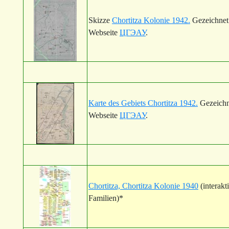
Skizze
Chortitza Kolonie 1942.
Gezeichnet
Webseite
ЦГЭАУ
.
Karte des Gebiets Chortitza 1942.
Gezeichn
Webseite
ЦГЭАУ
.
Chortitza, Chortitza Kolonie 1940
(interakt
Familien)*