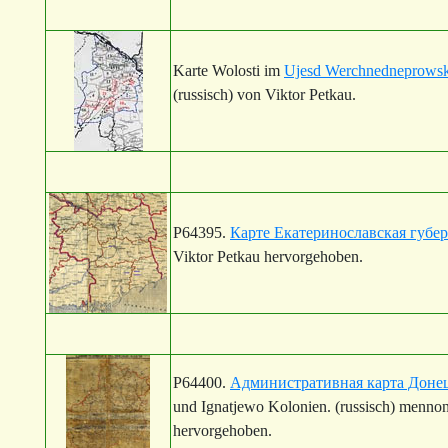
Karte Wolosti im
Ujesd Werchnedneprowsk,
(russisch) von Viktor Petkau.
P64395.
Карте Екатеринославская губер
Viktor Petkau hervorgehoben.
P64400.
Административная карта Донец
und Ignatjewo Kolonien. (russisch) mennon
hervorgehoben.