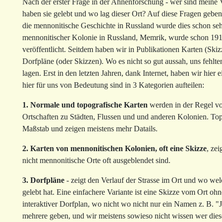
Nach der erster Frage in der Ahnenforschung - wer sind meine
haben sie gelebt und wo lag dieser Ort? Auf diese Fragen geben
die mennonitische Geschichte in Russland wurde dies schon sehr
mennonitischer Kolonie in Russland, Memrik, wurde schon 19
veröffentlicht. Seitdem haben wir in Publikationen Karten (Skiz
Dorfpläne (oder Skizzen). Wo es nicht so gut aussah, uns fehl
lagen. Erst in den letzten Jahren, dank Internet, haben wir hier
hier für uns von Bedeutung sind in 3 Kategorien aufteilen:
1. Normale und topografische Karten
werden in der Regel vom
Ortschaften zu Städten, Flussen und und anderen Kolonien. To
Maßstab und zeigen meistens mehr Datails.
2. Karten von mennonitischen Kolonien, oft eine Skizze
, zei
nicht mennonitische Orte oft ausgeblendet sind.
3. Dorfpläne
- zeigt den Verlauf der Strasse im Ort und wo we
gelebt hat. Eine einfachere Variante ist eine Skizze vom Ort oh
interaktiver Dorfplan, wo nicht wo nicht nur ein Namen z. B. "
mehrere geben, und wir meistens sowieso nicht wissen wer die