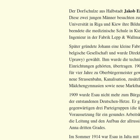
Jakob E
Der Dorfschulze aus Halbstadt
Diese zwei jungen Männer besuchten zue
Universität in Riga und Kiew ihre Bild
beendete die medizinische Schule in Kie
Ingenieur in der Fabrik Lepp & Wallman
Später gründete Johann eine kleine Fabr
belgische Gesellschaft und wurde Direk
Uprawy) gewählt. Ihm wurde die techni
Einrichtungen gehörten, übertragen. 1
für vier Jahre zu Oberbürgermeister ge
neue Strassenbahn, Kanalisation, zusät
Mädchengymnasien sowie neue Markthalle
1909 wurde Esau nicht mehr zum Bürger
der entstandenen Deutschen-Hetze. Er g
gegenwärtigen drei Parteigruppen (die 
Voraussetzung für ein gesundes Arbeits
die Leitung und den Aufbau der allrussi
Anna dritten Grades.
Im Sommer 1914 war Esau in Jalta mit 