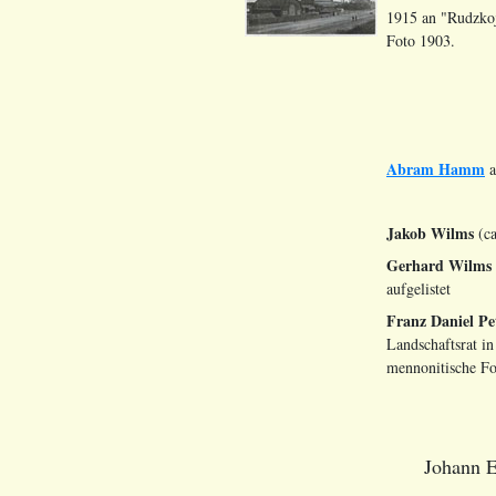
1915 an "Rudzkoj
Foto 1903.
Abram Hamm
a
Jakob Wilms
(ca
Gerhard Wilms
aufgelistet
Franz Daniel Pe
Landschaftsrat in
mennonitische Fo
Johann E