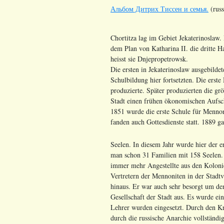
Альбом Дитрих Тиссен и семья.
(russ
Chortitza lag im Gebiet Jekaterinoslaw.
dem Plan von Katharina II. die dritte 
heisst sie Dnjepropetrowsk.
Die ersten in Jekaterinoslaw ausgebild
Schulbildung hier fortsetzten. Die ers
produzierte. Später produzierten die g
Stadt einen frühen ökonomischen Aufs
1851 wurde die erste Schule für Mennon
fanden auch Gottesdienste statt. 1889 g
Seelen. In diesem Jahr wurde hier der er
man schon 31 Familien mit 158 Seelen. 
immer mehr Angestellte aus den Kolon
Vertretern der Mennoniten in der Stadtv
hinaus. Er war auch sehr besorgt um de
Gesellschaft der Stadt aus. Es wurde ei
Lehrer wurden eingesetzt. Durch den K
durch die russische Anarchie vollständ