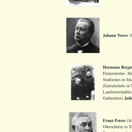
Johann Toews
18
Hermann Berg
Ekaterinoslav. H
Stadtsrates in Je
Zentralschule in 
Landwirtschaftli
Juli
Gutbesitzers
Franz Peters
184
Oberschulze in 