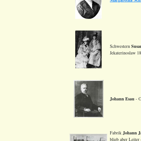
Susa
Schwestern
Jekaterinoslaw 1
Johann Esau
- O
Johann J
Fabrik
blieb aber Leiter