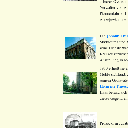
„Heeses Ökonomi
Verwalter von Ale
Pfannenfabrik. H
Alexejewka, aber
Johann Thie
Die
Stadtsduma und V
seine Dienste wä
Kreuzes verliehen
Ausstellung in M
1910 erhielt sie 
Mühle stattfand.
seinem Grossvat
Heinrich Thiess
Haus befand sich 
dieser Gegend ein
Prospekt in Jeka