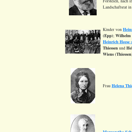
Forsteien, nach
Landschaftsrat in
Hein
Kinder von
(Epp)
Wilhelm
;
Heinrich Heese
Thiessen
Hel
und
Wiens (Thiessen
Helena Thi
Frau
Margaretha Schr