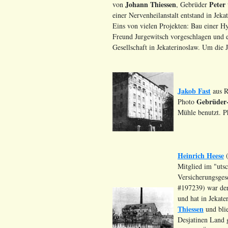
Johann Thiessen
Peter
von
, Gebrüder
einer Nervenheilanstalt entstand in Jekat
Eins von vielen Projekten: Bau einer Hy
Freund Jurgewitsch vorgeschlagen und ei
Gesellschaft in Jekaterinoslaw. Um die
Jakob Fast
aus R
Gebrüder-
Photo
Mühle benutzt. P
Heinrich Heese
(
Mitglied im "utsc
Versicherungsgese
#197239) war der
und hat in Jekate
Thiessen
und blie
Desjatinen Land 