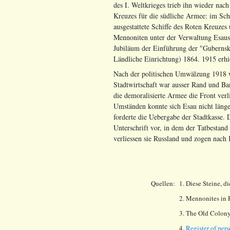
des I. Weltkrieges trieb ihn wieder na
Kreuzes für die südliche Armee: im Sc
ausgestattete Schiffe des Roten Kreuze
Mennoniten unter der Verwaltung Esaus
Jubiläum der Einführung der "Gubernsk
Ländliche Einrichtung) 1864. 1915 erhie
Nach der politischen Umwälzung 1918 
Stadtwirtschaft war ausser Rand und Ban
die demoralisierte Armee die Front ver
Umständen konnte sich Esau nicht länge
forderte die Uebergabe der Stadtkasse.
Unterschrift vor, in dem der Tatbestand
verliessen sie Russland und zogen nach 
Quellen:
1. Diese Steine, 
2. Mennonites in 
3. The Old Colony
4.
Register of per