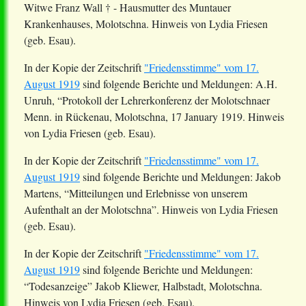
Witwe Franz Wall † - Hausmutter des
Muntauer
Krankenhauses, Molotschna. Hinweis von Lydia Friesen
(geb. Esau).
In der Kopie der Zeitschrift
"Friedensstimme" vom 17.
August 1919
sind folgende Berichte und Meldungen: A.H.
Unruh, “Protokoll der Lehrerkonferenz der
Molotschnaer
Menn
. in
Rückenau
, Molotschna, 17
January
1919. Hinweis
von Lydia Friesen (geb. Esau).
In der Kopie der Zeitschrift
"Friedensstimme" vom 17.
August 1919
sind folgende Berichte und Meldungen: Jakob
Martens, “Mitteilungen und Erlebnisse von unserem
Aufenthalt an der Molotschna”. Hinweis von Lydia Friesen
(geb. Esau).
In der Kopie der Zeitschrift
"Friedensstimme" vom 17.
August 1919
sind folgende Berichte und Meldungen:
“Todesanzeige” Jakob
Kliewer
, Halbstadt, Molotschna.
Hinweis von Lydia Friesen (geb. Esau).