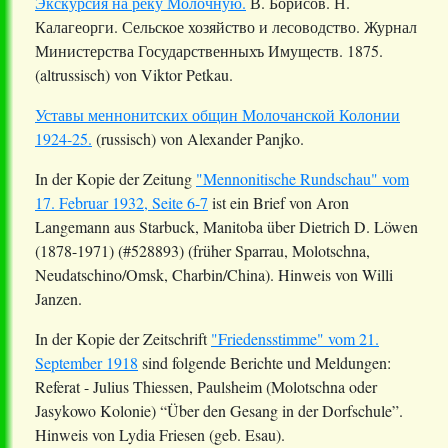
Экскурсия на реку Молочную.
В. Борисов. Н.
Калагеорги. Сельское хозяйство и лесоводство. Журнал
Министерства Государственныхъ Имуществ. 1875.
(altrussisch) von Viktor Petkau.
Уставы меннонитских общин Молочанской Колонии
1924-25.
(russisch) von Alexander Panjko.
In der Kopie der Zeitung
"Mennonitische Rundschau" vom
17. Februar 1932, Seite 6-7
ist ein Brief von Aron
Langemann aus
Starbuck
,
Manitoba
über Dietrich D. Löwen
(1878-1971) (#528893) (früher
Sparrau
, Molotschna,
Neudatschino
/Omsk,
Charbin
/China). Hinweis von Willi
Janzen.
In der Kopie der Zeitschrift
"Friedensstimme" vom 21.
September 1918
sind folgende Berichte und Meldungen:
Referat - Julius Thiessen,
Paulsheim
(Molotschna oder
Jasykowo
Kolonie) “Über den Gesang in der Dorfschule”.
Hinweis von Lydia Friesen (geb. Esau).