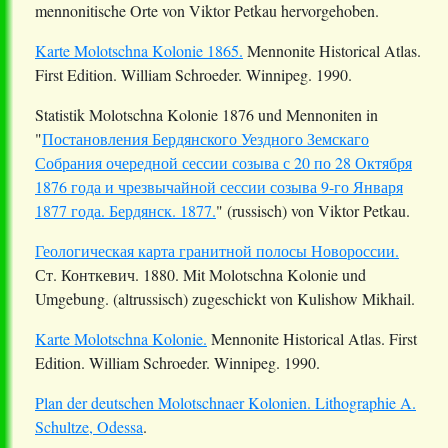
mennonitische Orte von Viktor Petkau hervorgehoben.
Karte Molotschna Kolonie 1865.
Mennonite Historical Atlas.
First Edition. William Schroeder. Winnipeg. 1990.
Statistik Molotschna Kolonie 1876 und Mennoniten in
"
Постановления Бердянского Уездного Земскаго
Собрания очередной сессии созыва с 20 по 28 Октября
1876 года и чрезвычайной сессии созыва 9-го Января
1877 года. Бердянск. 1877.
" (russisch) von Viktor Petkau.
Геологическая карта гранитной полосы Новороссии.
Ст. Конткевич. 1880. Mit Molotschna Kolonie und
Umgebung. (altrussisch) zugeschickt von Kulishow Mikhail.
Karte Molotschna Kolonie.
Mennonite Historical Atlas. First
Edition. William Schroeder. Winnipeg. 1990.
Plan der deutschen Molotschnaer Kolonien. Lithographie A.
Schultze, Odessa
.