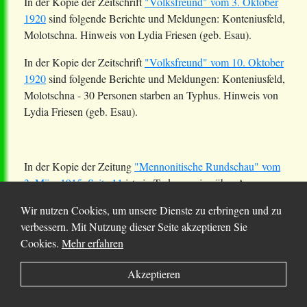
In der Kopie der Zeitschrift
"Volksfreund" vom 3. Oktober
1920
sind folgende Berichte und Meldungen:
Konteniusfeld
,
Molotschna. Hinweis von Lydia Friesen (geb. Esau).
In der Kopie der Zeitschrift
"Volksfreund" vom 10. Oktober
1920
sind folgende Berichte und Meldungen:
Konteniusfeld
,
Molotschna - 30 Personen starben an Typhus. Hinweis von
Lydia Friesen (geb. Esau).
In der Kopie der Zeitung
"Mennonitische Rundschau" vom
3. März 1915, Seite 11
ist ein Todesanzeige über Anna
Klassen (geb.
Töws
) (1850-1914) (#884207) und Franz
Wir nutzen Cookies, um unsere Dienste zu erbringen und zu
Franz
Baerg, 1856-1914 (sein Vater war Franz Baerg, 15
verbessern. Mit Nutzung dieser Seite akzeptieren Sie
Mar 1822 (#102461)) von Johann
Töws
, ca. 1853 (#885307)
Cookies.
Mehr erfahren
aus Nikolaidorf, Molotschna. Hinweis von Willi Janzen.
Akzeptieren
In der Kopie der
Zeitung "Mennonitische Rundschau" vom
22. August 1923, Seiten 7-8.
ist ein Dankesschreiben des
Ortskomitees über die Tätigkeit der AMR - Küche im Dorfe