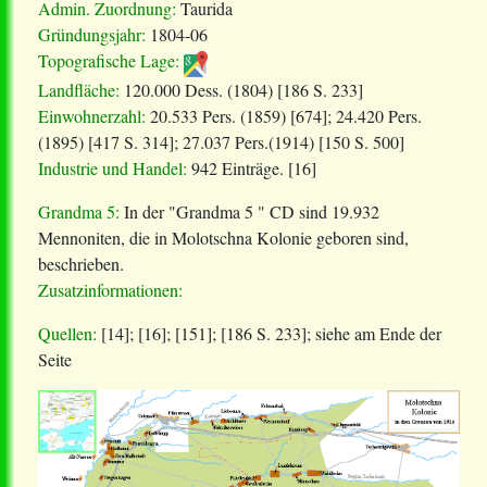
Admin. Zuordnung:
Taurida
Gründungsjahr:
1804-06
Topografische Lage:
Landfläche:
120.000 Dess. (1804) [186 S. 233]
Einwohnerzahl:
20.533 Pers. (1859) [674]; 24.420 Pers.
(1895) [417 S. 314]; 27.037 Pers.(1914) [150 S. 500]
Industrie und Handel:
942 Einträge
.
[16]
Grandma 5:
In der "Grandma 5 " CD sind
19.932
Mennoniten, die in Molotschna Kolonie geboren sind,
beschrieben.
Zusatzinformationen:
Quellen:
[14]; [16]; [151];
[186 S.
233
];
siehe am Ende der
Seite