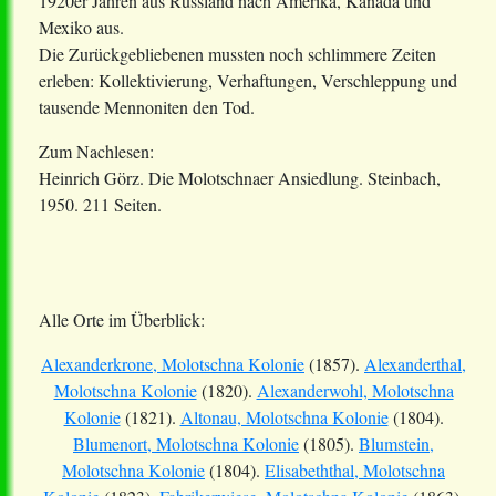
1920er Jahren aus Russland nach Amerika, Kanada und
Mexiko aus.
Die Zurückgebliebenen mussten noch schlimmere Zeiten
erleben: Kollektivierung, Verhaftungen, Verschleppung und
tausende Mennoniten den Tod.
Zum Nachlesen:
Heinrich Görz. Die Molotschnaer Ansiedlung. Steinbach,
1950. 211 Seiten.
Alle Orte im Überblick:
Alexanderkrone, Molotschna Kolonie
(1857).
Alexanderthal,
Molotschna Kolonie
(1820).
Alexanderwohl, Molotschna
Kolonie
(1821).
Altonau, Molotschna Kolonie
(1804).
Blumenort, Molotschna Kolonie
(1805).
Blumstein,
Molotschna Kolonie
(1804).
Elisabeththal, Molotschna