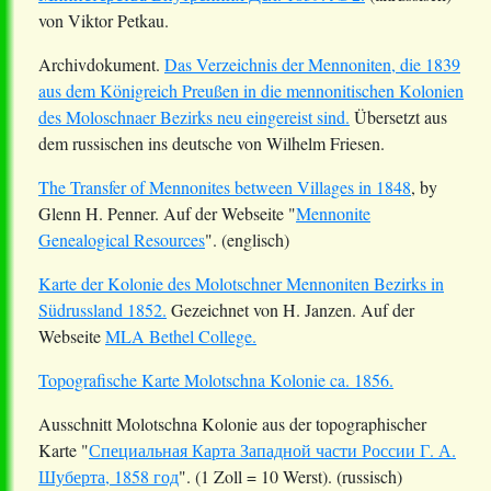
von Viktor Petkau.
Archivdokument.
Das Verzeichnis der Mennoniten, die 1839
aus dem Königreich Preußen in die mennonitischen Kolonien
des Moloschnaer Bezirks neu eingereist sind.
Übersetzt aus
dem russischen ins deutsche von Wilhelm Friesen.
The Transfer of Mennonites between Villages in 1848
, by
Glenn H. Penner. Auf der Webseite "
Mennonite
Genealogical Resources
". (englisch)
Karte der Kolonie des Molotschner Mennoniten Bezirks in
Südrussland 1852.
Gezeichnet von H. Janzen. Auf der
Webseite
MLA Bethel College.
Topografische Karte Molotschna Kolonie ca. 1856.
Ausschnitt Molotschna Kolonie aus der topographischer
Karte "
Специальная Карта Западной части России Г. А.
Шуберта, 1858 год
". (1 Zoll = 10 Werst). (russisch)