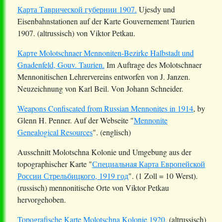
Карта Таврической губернии 1907.
Ujesdy und
Eisenbahnstationen auf der Karte Gouvernement Taurien
1907. (altrussisch) von Viktor Petkau.
Карте Molotschnaer Mennoniten-Bezirke Halbstadt und
Gnadenfeld, Gouv. Taurien.
Im Auftrage des Molotschnaer
Mennonitischen Lehrervereins entworfen von J. Janzen.
Neuzeichnung von Karl Beil. Von Johann Schneider.
Weapons Confiscated from Russian Mennonites in 1914
, by
Glenn H. Penner. Auf der Webseite "
Mennonite
Genealogical Resources
". (englisch)
Ausschnitt Molotschna Kolonie und Umgebung aus der
topographischer Karte "
Специальная Карта Европейской
России Стрельбицкого, 1919 год
". (1 Zoll = 10 Werst).
(russisch) mennonitische Orte von Viktor Petkau
hervorgehoben.
Topografische Karte Molotschna Kolonie 1920.
(altrussisch)