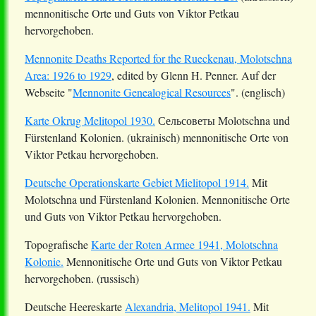
mennonitische Orte und Guts von Viktor Petkau
hervorgehoben.
Mennonite Deaths Reported for the Rueckenau, Molotschna
Area: 1926 to 1929
, edited by Glenn H. Penner. Auf der
Webseite "
Mennonite Genealogical Resources
". (englisch)
Karte Okrug Melitopol 1930.
Сельсоветы Molotschna und
Fürstenland Kolonien. (ukrainisch) mennonitische Orte von
Viktor Petkau hervorgehoben.
Deutsche Operationskarte Gebiet Mielitopol 1914.
Mit
Molotschna und Fürstenland Kolonien. Mennonitische Orte
und Guts von Viktor Petkau hervorgehoben.
Topografische
Karte der Roten Armee 1941, Molotschna
Kolonie.
Mennonitische Orte und Guts von Viktor Petkau
hervorgehoben. (russisch)
Deutsche Heereskarte
Alexandria, Melitopol 1941.
Mit