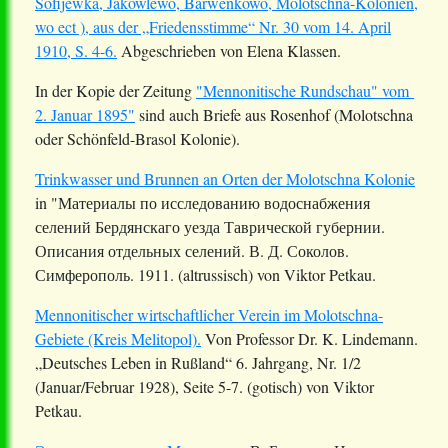
Sofijewka, Jakowlewo, Barwenkowo, Molotschna-Kolonien,
wo ect ), aus der „Friedensstimme“ Nr. 30 vom 14. April
1910, S. 4-6.
Abgeschrieben von Elena Klassen.
In der Kopie der Zeitung
"Mennonitische Rundschau" vom
2. Januar 1895"
sind auch Briefe aus Rosenhof (Molotschna
oder Schönfeld-Brasol Kolonie).
Trinkwasser und Brunnen an Orten der Molotschna Kolonie
in "Материалы по исследованию водоснабжения
селений Бердянскаго уезда Таврической губернии.
Описания отдельных селений. В. Д. Соколов.
Симферополь. 1911. (altrussisch) von Viktor Petkau.
Mennonitischer wirtschaftlicher Verein im Molotschna-
Gebiete (Kreis Melitopol).
Von Professor Dr. K. Lindemann.
„Deutsches Leben in Rußland“ 6. Jahrgang, Nr. 1/2
(Januar/Februar 1928), Seite 5-7. (gotisch) von Viktor
Petkau.