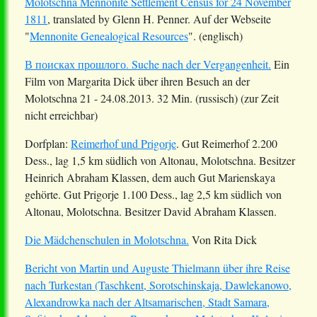
Molotschna Mennonite Settlement Census for 24 November
1811
, translated by Glenn H. Penner. Auf der Webseite
"
Mennonite Genealogical Resources
". (englisch)
В поисках прошлого. Suche nach der Vergangenheit.
Ein
Film von Margarita Dick über ihren Besuch an der
Molotschna 21 - 24.08.2013. 32 Min. (russisch)
(zur Zeit
nicht erreichbar)
Dorfplan:
Reimerhof und Prigorje
. Gut Reimerhof 2.200
Dess., lag 1,5 km südlich von Altonau, Molotschna. Besitzer
Heinrich Abraham Klassen, dem auch Gut Marienskaya
gehörte. Gut Prigorje 1.100 Dess., lag 2,5 km südlich von
Altonau, Molotschna. Besitzer David Abraham Klassen.
Die Mädchenschulen in Molotschna.
Von Rita Dick
Bericht von Martin und Auguste Thielmann über ihre Reise
nach Turkestan (Taschkent, Sorotschinskaja, Dawlekanowo,
Alexandrowka nach der Altsamarischen, Stadt Samara,