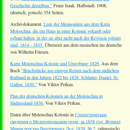
Geschichte derselben."
Franz Isaak. Halbstadt. 1908,
(deutsch, gotisch) 354 Seiten.
Archivdokument.
Liste der Mennoniten aus dem Kreis
Moloschna, die ein Haus in einer Kolonie gekauft oder
gebaut haben, in der sie aber nicht nach der Revision gelistet
sind, 1814 - 1835.
Übersetzt aus dem russischen ins deutsche
von Wilhelm Friesen.
Karte Molotschna Kolonie und Umgebung 1829.
Aus dem
Buch
"Bruchstücke aus einigen Reisen nach dem südlichen
Rußland in den Jahren 1822 bis 1828. Schlatter, Daniel. St.
Gallen. 1830."
Von Viktor Petkau.
Plan der deutschen Kolonien an der Molotschna in
Südrussland 1836.
Von Viktor Petkau.
Daten über Molotschna Kolonie in
Статистические
сведения о Мелитопольском уезде, за 1838 год. Журнал
Министерства Внутренних Дел. 1839. № 2.
(altrussisch)