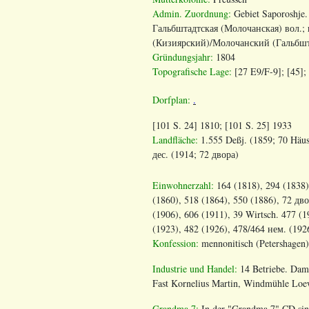
Admin. Zuordnung
:
Gebiet Saporoshje
Гальбштадтская (Молочанская) вол.;
(Кизиярский)/Молочанский (Гальбш
Gründungsjahr:
1804
Topografische Lage:
[27 E9/F-9]; [45];
Dorfplan:
.
[101 S. 24] 1810; [101 S. 25] 1933
Landfläche:
1.555 Deßj. (1859; 70 Häus
дес
. (1914; 72
двора
)
Einwohnerzahl:
164 (1818), 294 (1838)
(1860), 518 (1864), 550 (1886), 72 дв
(1906), 606 (1911), 39 Wirtsch. 477 (1
(1923), 482 (1926), 478/464
нем
. (192
Konfession:
mennonitisch (Petershagen)
Industrie und Handel:
14 Betriebe. Damp
Fast Kornelius Martin, Windmühle Lo
Grandma 7:
In der "Grandma 7" CD sin