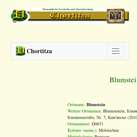
Chortitza
Blumstei
Blumstein
Ortsname:
Weitere Ortsnamen:
Blumenstein, Блюмш
Блюменштейн, Nr. 7, Кам'янске (2010
Ortsnummer:
D0651
Kolonie (menn.):
Molotschna
Mutterkolonie:
Preussen