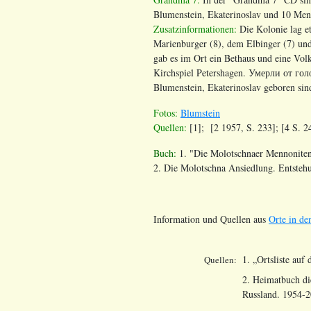
Blumenstein, Ekaterinoslav und 10 Menn
Zusatzinformationen:
Die Kolonie lag e
Marienburger (8), dem Elbinger (7) un
gab es im Ort ein Bethaus und eine Vol
Kirchspiel Petershagen. Умерли от гол
Blumenstein, Ekaterinoslav geboren sin
Fotos:
Blumstein
Quellen:
[1];
[2 1957, S. 233]; [4 S. 24
Buch:
1. "Die Molotschnaer Mennoniten. 
2. Die Molotschna Ansiedlung. Entsteh
Information und Quellen aus
Orte in de
1. „Ortsliste auf
Quellen:
2. Heimatbuch di
Russland. 1954-2