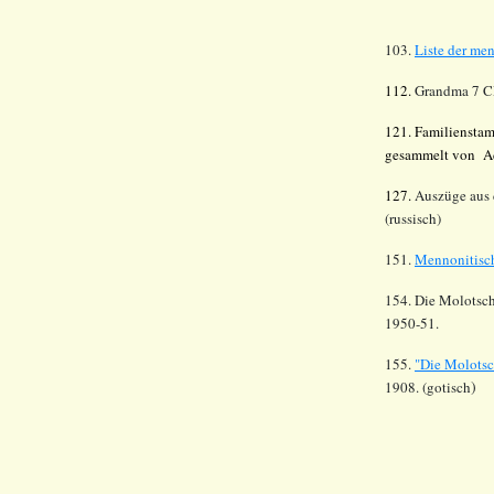
103.
Liste der me
112.
Grandma 7 C
121. Familienstam
gesammelt von Ad
127.
Auszüge aus
(russisch)
151.
Mennonitisch
154. Die Molotsch
1950-51.
155.
"Die Molotsc
)
1908. (gotisch