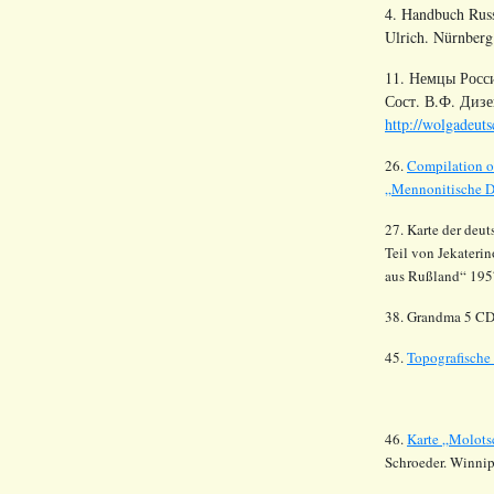
4. Handbuch Russ
Ulrich. Nürnber
11. Немцы Росс
Сост. В.Ф. Дизе
http://wolgadeuts
26.
Compilation o
„Mennonitische Dö
27. Karte der deu
Teil von
Jekateri
aus
Rußland
“ 195
38. Grandma 5 C
45.
Topografische
46.
Karte
„
Molots
Schroeder. Winnip