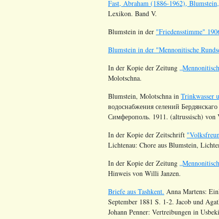
Fast, Abraham (1886-1962), Blumstein
Lexikon. Band V.
Blumstein
in der
"Friedensstimme" 190
Blumstein in der "Mennonitische Rund
In der Kopie der Zeitung
„Mennonitisc
Molotschna.
Blumstein, Molotschna in
Trinkwasser 
водоснабжения селений Бердянскаго 
Симферополь. 1911. (altrussisch) von V
In der Kopie der Zeitschrift
"Volksfreu
Lichtenau: Chore aus
Blumstein
, Licht
In der Kopie der Zeitung
„Mennonitisc
Hinweis von Willi Janzen.
Briefe aus Tashkent.
Anna Martens: Eink
September 1881 S. 1-2. Jacob und Agath
Johann Penner: Vertreibungen in Usbek