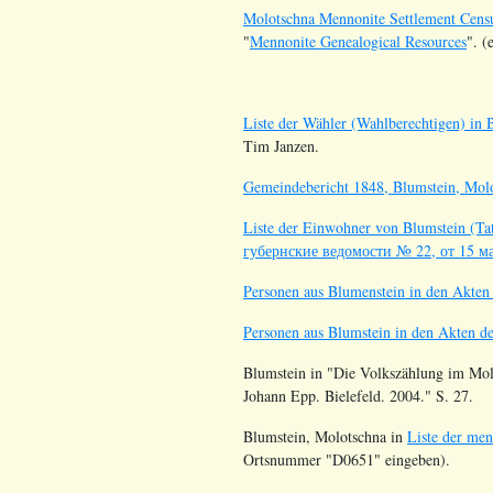
Molotschna Mennonite Settlement Cens
"
Mennonite Genealogical Resources
". (
Liste der Wähler (Wahlberechtigen) in
Tim Janzen.
Gemeindebericht 1848, Blumstein, Molo
Liste der Einwohner von Blumstein (Tat
губернские ведомости № 22, от 15 ма
Personen aus Blumenstein in den Akte
Personen aus Blumstein in den Akten 
Blumstein in "Die Volkszählung im Mol
Johann Epp. Bielefeld. 2004." S. 27.
Blumstein, Molotschna in
Liste der me
Ortsnummer
"D0651" eingeben).