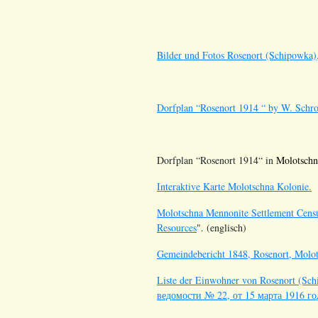
Bilder und Fotos Rosenort (Schipowka)
Dorfplan
“
Rosenort 1914
“ by W. Schro
Dorfplan
“
Rosenort 1914
“ in
Molotschn
Interaktive Karte Molotschna Kolonie.
Molotschna Mennonite Settlement Cens
Resources
". (englisch)
Gemeindebericht 1848, Rosenort, Molot
Liste der Einwohner von Rosenort (Sch
ведомости № 22, от 15 марта 1916 го