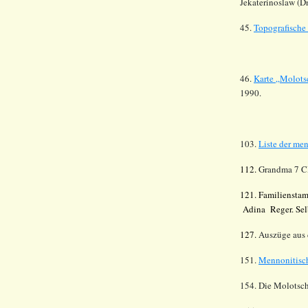
Jekaterinoslaw
(
D
45.
Topografische
46.
Karte
„
Molots
1990.
103.
Liste der me
112.
Grandma 7 C
121. Familienstam
Adina Reger. Sel
127.
Auszüge aus
151.
Mennonitisch
154. Die Molotsch