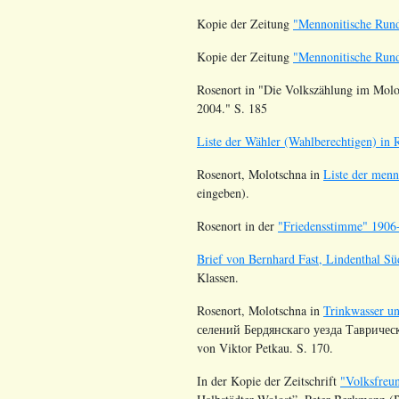
Kopie der Zeitung
"Mennonitische Rund
Kopie der Zeitung
"Mennonitische Rund
Rosenort in "Die Volkszählung im Molot
2004." S. 185
Liste der Wähler (Wahlberechtigen) in
Rosenort, Molotschna in
Liste der menn
eingeben).
Rosenort
in der
"Friedensstimme" 1906
Brief von Bernhard Fast, Lindenthal Sü
Klassen.
Rosenort, Molotschna in
Trinkwasser u
селений Бердянскаго уезда Таврическ
von Viktor Petkau. S. 170.
In der Kopie der Zeitschrift
"Volksfreu