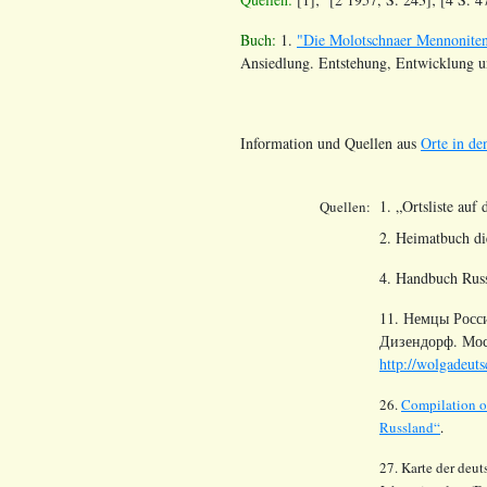
Buch:
1.
"Die Molotschnaer Mennoniten.
Ansiedlung. Entstehung, Entwicklung u
Information und Quellen aus
Orte in de
1. „Ortsliste auf
Quellen:
2. Heimatbuch di
4. Handbuch Russ
11. Немцы Росс
Дизендорф. Моск
http://wolgadeuts
26.
Compilation o
Russland“
.
27. Karte der deu