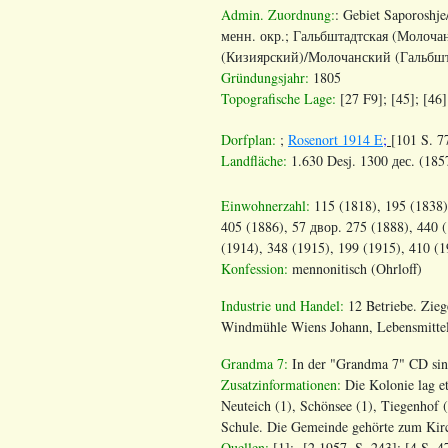
Admin. Zuordnung:
: Gebiet Saporoshj
менн. окр.; Гальбштадтская (Молочан
(Кизиярский)/Молочанский (Гальбшт
Gründungsjahr:
1805
Topografische Lage:
[27 F9]; [45]; [46
Dorfplan:
;
Rosenort 1914 E
;
[101 S. 7
Landfläche:
1.630 Desj. 1300 дес. (1857
Einwohnerzahl:
115 (1818), 195 (1838),
405 (1886), 57 двор. 275 (1888), 440 
(1914), 348 (1915), 199 (1915), 410 (1
Konfession:
mennonitisch (Ohrloff)
Industrie und Handel:
12 Betriebe. Zieg
Windmühle Wiens Johann, Lebensmittelg
Grandma 7:
In der "Grandma 7" CD sind
Zusatzinformationen:
Die Kolonie lag e
Neuteich (1), Schönsee (1), Tiegenhof (
Schule. Die Gemeinde gehörte zum Kirc
Quellen
:
[1]; [2 1957,
S
. 243]; [4
S
. 4