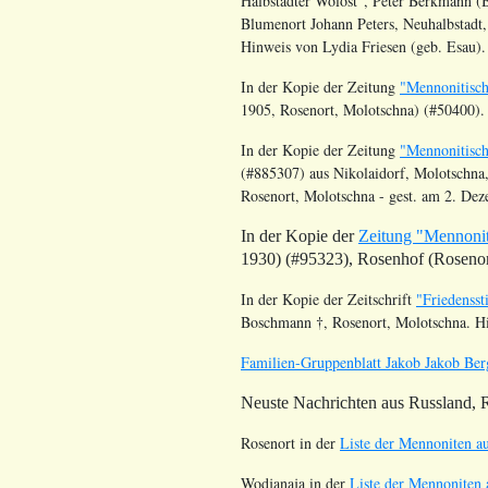
Halbstädter
Wolost
”, Peter
Berkmann
(
Blumenort Johann Peters, Neuhalbstadt,
Hinweis von Lydia Friesen (geb. Esau).
In der Kopie der Zeitung
"Mennonitisch
1905,
Rosenort
, Molotschna) (#50400).
In der Kopie der Zeitung
"Mennonitisch
(#885307) aus Nikolaidorf, Molotschna
Rosenort
, Molotschna - gest. am 2. De
In der Kopie der
Zeitung "Mennonit
1930) (#95323),
Rosenhof
(
Rosenor
In der Kopie der Zeitschrift
"Friedenss
Boschmann
†
,
Rosenort
, Molotschna. H
Familien-Gruppenblatt Jakob Jakob Ber
Neuste Nachrichten aus Russland,
Rosenort
in der
Liste der Mennoniten au
Wodjanaja in der
Liste der Mennoniten a