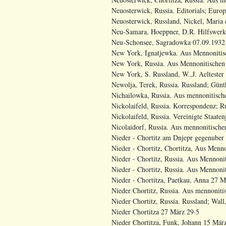
Neuosterwick, Russia. Editorials; Europa
Neuosterwick, Russland, Nickel, Maria 
Neu-Samara, Hoeppner, D.R. Hilfswerk 
Neu-Schonsee, Sagradowka 07.09.1932
New York, Ignatjewka. Aus Mennonitisch
New York, Russia. Aus Mennonitischen K
New York, S. Russland, W.,J. Aeltester
Newolja, Terek, Russia. Russland; Günth
Nichailowka, Russia. Aus mennonitischen
Nickolaifeld, Russia. Korrespondenz; Ru
Nickolaifeld, Russia. Vereinigte Staate
Nicolaidorf, Russia. Aus mennonitische
Nieder - Chortitz am Dnjepr gegenuber
Nieder - Chortitz, Chortitza, Aus Menno
Nieder - Chortitz, Russia. Aus Mennonit
Nieder - Chortitz, Russia. Aus Mennonit
Nieder - Chortitza, Paetkau, Anna 27 M
Nieder Chortitz, Russia. Aus mennoniti
Nieder Chortitz, Russia. Russland; Wall,
Nieder Chortitza 27 März 29·5
Nieder Chortitza, Funk, Johann 15 Mär