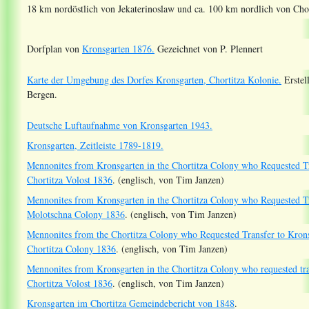
18 km nordöstlich von Jekaterinoslaw und ca. 100 km nordlich von Chor
Dorfplan von
Kronsgarten 1876.
Gezeichnet von P. Plennert
Karte der Umgebung des Dorfes Kronsgarten, Chortitza Kolonie.
Erstel
Bergen.
Deutsche Luftaufnahme von Kronsgarten 1943.
Kronsgarten, Zeitleiste 1789-1819.
Mennonites from Kronsgarten in the Chortitza Colony who Requested Tr
Chortitza Volost 1836
. (englisch, von Tim Janzen)
Mennonites from Kronsgarten in the Chortitza Colony who Requested Tr
Molotschna Colony 1836
. (englisch, von Tim Janzen)
Mennonites from the Chortitza Colony who Requested Transfer to Krons
Chortitza Colony 1836
. (englisch, von Tim Janzen)
Mennonites from Kronsgarten in the Chortitza Colony who requested tra
Chortitza Volost 1836
. (englisch, von Tim Janzen)
Kronsgarten im Chortitza Gemeindebericht von 1848
.