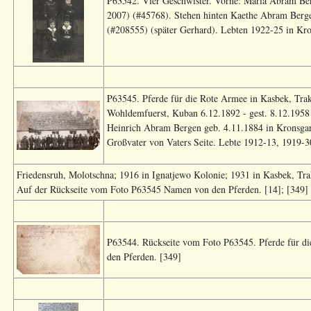
P63542. Vier Geschwister. Vorne: Maria Abram Be
2007) (#45768). Stehen hinten Kaethe Abram Ber
(#208555) (später Gerhard). Lebten 1922-25 in Kron
P63545. Pferde für die Rote Armee in Kasbek, Tra
Wohldemfuerst, Kuban 6.12.1892 - gest. 8.12.1958 
Heinrich Abram Bergen geb. 4.11.1884 in Kronsgart
Großvater von Vaters Seite. Lebte 1912-13, 1919-3
Friedensruh, Molotschna; 1916 in Ignatjewo Kolonie; 1931 in Kasbek, T
Auf der Rückseite vom Foto P63545 Namen von den Pferden. [14]; [349]
P63544. Rückseite vom Foto P63545. Pferde für d
den Pferden. [349]