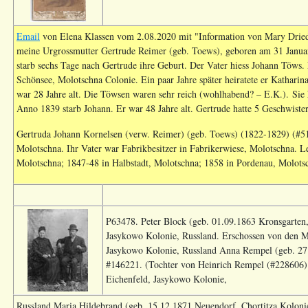
Email
von Elena Klassen vom 2.08.2020 mit "Information von Mary Dried
meine Urgrossmutter Gertrude Reimer (geb. Toews), geboren am 31 Januar 
starb sechs Tage nach Gertrude ihre Geburt. Der Vater hiess Johann Töws.
Schönsee, Molotschna Colonie. Ein paar Jahre später heiratete er Katharina
war 28 Jahre alt. Die Töwsen waren sehr reich (wohlhabend? – E.K.). Sie 
Anno 1839 starb Johann. Er war 48 Jahre alt. Gertrude hatte 5 Geschwiste
Gertruda Johann Kornelsen (verw. Reimer) (geb. Toews) (1822-1829) (#5140
Molotschna. Ihr Vater war Fabrikbesitzer in Fabrikerwiese, Molotschna. L
Molotschna; 1847-48 in Halbstadt, Molotschna; 1858 in Pordenau, Molotsc
P63478. Peter Block (geb. 01.09.1863 Kronsgarten, 
Jasykowo Kolonie, Russland. Erschossen von den M
Jasykowo Kolonie, Russland Anna Rempel (geb. 27.0
#146221. (Tochter von Heinrich Rempel (#228606) 
Eichenfeld, Jasykowo Kolonie,
Russland Maria Hildebrand (geb. 15.12.1871 Neuendorf, Chortitza Koloni