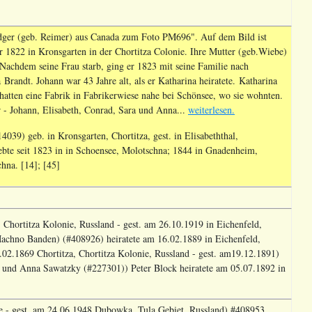
ger (geb. Reimer) aus Canada zum Foto PM696". Auf dem Bild ist
1822 in Kronsgarten in der Chortitza Colonie. Ihre Mutter (geb.Wiebe)
 Nachdem seine Frau starb, ging er 1823 mit seine Familie nach
 Brandt. Johann war 43 Jahre alt, als er Katharina heiratete. Katharina
hatten eine Fabrik in Fabrikerwiese nahe bei Schönsee, wo sie wohnten.
r - Johann, Elisabeth, Conrad, Sara und Anna...
weiterlesen.
39) geb. in Kronsgarten, Chortitza, gest. in Elisabeththal,
ebte seit 1823 in in Schoensee, Molotschna; 1844 in Gnadenheim,
hna. [14]; [45]
Chortitza Kolonie, Russland - gest. am 26.10.1919 in Eichenfeld,
achno Banden) (#408926) heiratete am 16.02.1889 in Eichenfeld,
2.1869 Chortitza, Chortitza Kolonie, Russland - gest. am19.12.1891)
und Anna Sawatzky (#227301)) Peter Block heiratete am 05.07.1892 in
e - gest. am 24.06.1948 Dubowka, Tula Gebiet, Russland) #408953.