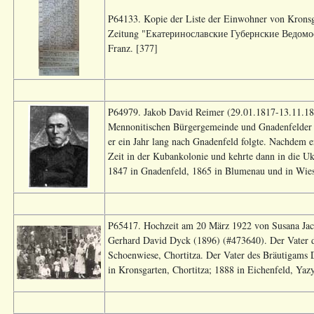
P64133. Kopie der Liste der Einwohner von Kronsgar
Zeitung "Екатеринославские Губернские Ведомост
Franz. [377]
P64979. Jakob David Reimer (29.01.1817-13.11.1891
Mennonitischen Bürgergemeinde und Gnadenfelder G
er ein Jahr lang nach Gnadenfeld folgte. Nachdem er
Zeit in der Kubankolonie und kehrte dann in die Uk
1847 in Gnadenfeld, 1865 in Blumenau und in Wiesen
P65417. Hochzeit am 20 März 1922 von Susana Jac
Gerhard David Dyck (1896) (#473640). Der Vater d
Schoenwiese, Chortitza. Der Vater des Bräutigams 
in Kronsgarten, Chortitza; 1888 in Eichenfeld, Yaz