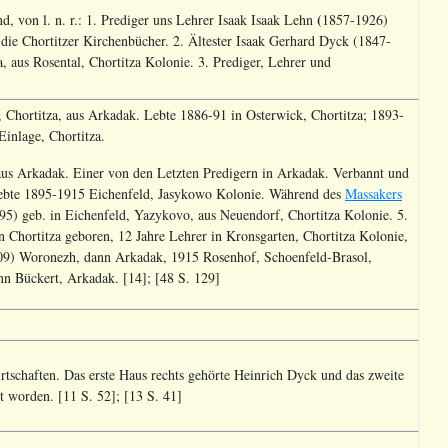
(
, von l. n. r.: 1. Prediger uns Lehrer Isaak Isaak Lehn
1857-1926)
 die Chortitzer Kirchenbücher. 2. Ältester Isaak Gerhard Dyck (1847-
, aus Rosental, Chortitza Kolonie. 3. Prediger, Lehrer und
Chortitza, aus Arkadak. Lebte 1886-91 in Osterwick, Chortitza; 1893-
Einlage, Chortitza.
 aus Arkadak. Einer von den Letzten Predigern in Arkadak. Verbannt und
lebte 1895-1915 Eichenfeld, Jasykowo Kolonie. Während des
Massakers
) geb. in Eichenfeld, Yazykovo, aus Neuendorf, Chortitza Kolonie. 5.
 Chortitza geboren, 12 Jahre Lehrer in Kronsgarten, Chortitza Kolonie,
909) Woronezh, dann Arkadak, 1915 Rosenhof, Schoenfeld-Brasol,
nn Bückert, Arkadak. [14]; [48 S. 129]
tschaften. Das erste Haus rechts gehörte Heinrich Dyck und das zweite
t worden. [11 S. 52]; [13 S. 41]