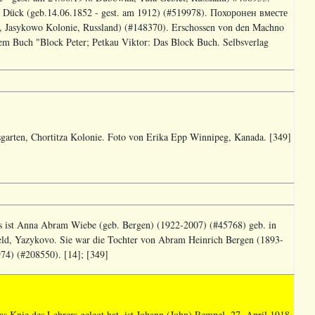
a Dück (geb.14.06.1852 - gest. am 1912) (#519978). Похоронен вместе
d, Jasykowo Kolonie, Russland) (#148370). Erschossen von den Machno
em Buch "Block Peter; Petkau Viktor: Das Block Buch. Selbsverlag
arten, Chortitza Kolonie. Foto von Erika Epp Winnipeg, Kanada. [349]
ks ist Anna Abram Wiebe (geb. Bergen) (1922-2007) (#45768) geb. in
zfeld, Yazykovo. Sie war die Tochter von Abram Heinrich Bergen (1893-
4) (#208550). [14]; [349]
das Knie des Lehrers gelegt hat, ist Johann (John) Rempel, 27. April 1918