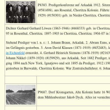
P8383. Predigerkonferenz auf Arkadak 1912. Sitzend
(#581498), aus Rosental, Chortitza Kolonie. Führte
1929) (#150301) geb. in Nieder-Chortitza, Chortitza
Dichter Gerhard Gerhard Löwen (1863-1946) (#468333) geb. in Chortitza, 
95 in Rosenthal, Chortitza. 1897-1903 in Chortitza, Chortitza; 1904-07 in 
Stehend Prediger von l. n. r.: 1. Johann Braun, Arkadak. 2. Abram Enns,
im Gefängnis gestorben. 3. Aron David Klassen (1871-1919) (#452483), 
in Eichenfeld
ermordet. 4. Gerhard Heinrich Siemens (1878-1919) (#216395
Johann Nikkel (1859-1920) (#159929), aus Arkadak. Seit 1882 Prediger, in
ging 1894 nach New York, Ignatjewo und seit 1895 da Prediger, 1912 (1
gestorben in Burwalde, Chortitza Kolonie. War Zentralschullehrer. 6. Joha
P9687. Dorf Kronsgarten, Alte Kolonie hatte 16 Wir
dem Mühlenbesitzer Jakob Dyck. Alles ist vernichte