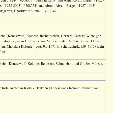
rgen (1924-) (#208553) (Mika genannt) und Anna Abram Bergen (1922-
gen (1925-2003) (#208554) und Abram Abram Bergen (1927-1945)
sgarten, Chortitza Kolonie. [14]; [349]
kehn (Konesawod) Kolonie. Rechts stehen, Gerhard Gerhard Wiens geb.
Slatopolje, mein Großvater von Mutters Seite. Dann neben der kleinerer
en, Chortitza Kolonie - gest. 9.3.1971 in Schutschinsk, (#944116) mein
0 in
rakehn (Konesawod) Kolonie. Beide mit Schnurrbart und Großen Mützen.
ie Rote Armee in Kasbek, Trakehn (Konesawod) Kolonie. Namen von