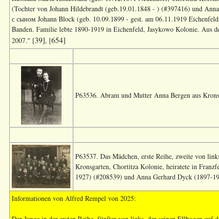
(Tochter von Johann Hildebrandt (geb.19.01.1848 - ) (#397416) und Ann
с сыном Johann Block (geb. 10.09.1899 - gest. am 06.11.1919 Eichenfel
Banden. Familie lebte 1890-1919 in Eichenfeld, Jasykowo Kolonie. Aus d
39]
654]
2007." [
, [
P63536. Abram und Mutter Anna Bergen aus Kronsg
P63537. Das Mädchen, erste Reihe, zweite von lin
Kronsgarten, Chortitza Kolonie, heiratete in Fran
1927) (#208539) und Anna Gerhard Dyck (1897-197
Informationen von Alfred Rempel von 2025:
Der Junge in der ersten Reihe, fünfter von links, der seinen Ellbogen auf 