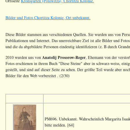
Ortsseite
Kronsgarten (Polowitza), Chortitza Kolonie.
Bilder und Fotos Chortitza Kolonie, Ort unbekannt.
Diese Bilder stammen aus verschiedenen Quellen. Sie wurden uns von Pers
Publikationen und Internet. Das unerreichbare Ziel ist alle Bilder und Foto
und die da abgebildete Personen eindeutig identifizieren (z. B durch Gran
Anatolij Prosorow-Reger
2010 wurden uns von
, Ehemann von der verstorb
Fotos erschienen in ihrem Buch "Diese Steine" aber in schwarz-weiss, eini
gestellt, und sind auf dieser Seite zu sehen. Der größte Teil wurde aber noch
Bilder für den Web vorbereitet . (2/30)
PM696. Unbekannt. Wahrscheinlich Margarita Isaak 
bitte melden. [64]