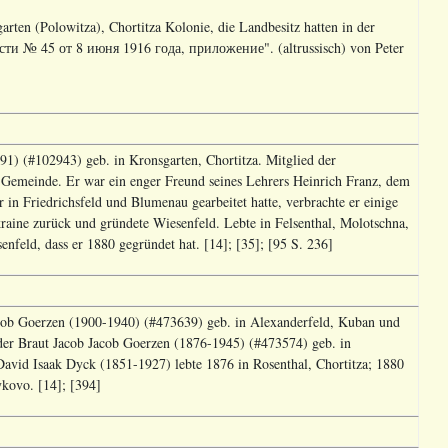
ten (Polowitza), Chortitza Kolonie, die Landbesitz hatten in der
и № 45 от 8 июня 1916 года, приложение". (altrussisch) von Peter
) (#102943) geb. in Kronsgarten, Chortitza. Mitglied der
emeinde. Er war ein enger Freund seines Lehrers Heinrich Franz, dem
 in Friedrichsfeld und Blumenau gearbeitet hatte, verbrachte er einige
raine zurück und gründete Wiesenfeld. Lebte in Felsenthal, Molotschna,
feld, dass er 1880 gegründet hat. [14]; [35]; [95 S. 236]
ob Goerzen (1900-1940) (#473639) geb. in Alexanderfeld, Kuban und
er Braut Jacob Jacob Goerzen (1876-1945) (#473574) geb. in
David Isaak Dyck (1851-1927) lebte 1876 in Rosenthal, Chortitza; 1880
ykovo. [14]; [394]