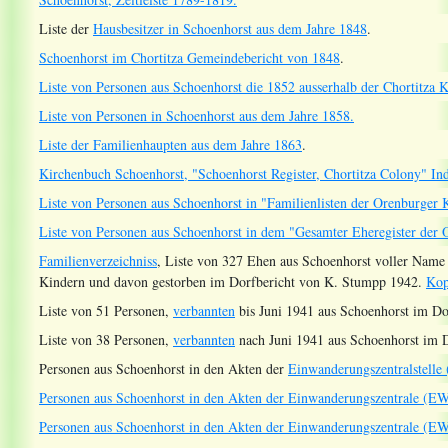
Liste der
Hausbesitzer in Schoenhorst aus dem Jahre 1848
.
Schoenhorst im Chortitza Gemeindebericht von 1848
.
Liste von Personen aus Schoenhorst die 1852 ausserhalb der Chortitza 
Liste von Personen in Schoenhorst aus dem Jahre 1858.
Liste der Familienhaupten aus dem Jahre 1863
.
Kirchenbuch Schoenhorst, "Schoenhorst Register, Chortitza Colony" In
Liste von Personen aus Schoenhorst in "Familienlisten der Orenburger 
Liste von Personen aus Schoenhorst in dem "Gesamter Eheregister der
Familienverzeichniss
, Liste von 327 Ehen aus Schoenhorst voller Name
Kindern und davon gestorben im Dorfbericht von K. Stumpp 1942.
Kop
Liste von 51 Personen,
verbannten
bis Juni 1941 aus Schoenhorst im D
Liste von 38 Personen,
verbannten
nach Juni 1941 aus Schoenhorst im 
Personen aus Schoenhorst in den Akten der
Einwanderungszentralstell
Personen aus Schoenhorst in den Akten der Einwanderungszentrale (E
Personen aus Schoenhorst in den Akten der Einwanderungszentrale (E