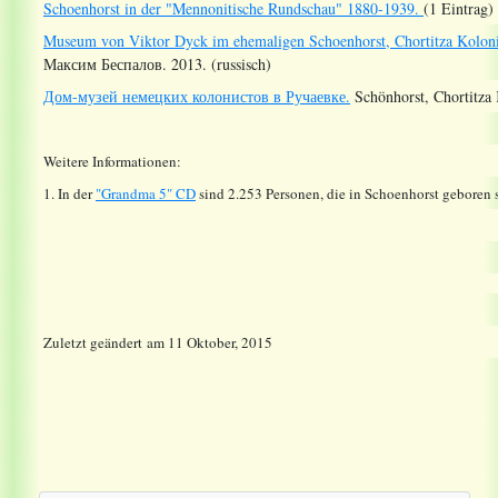
Schoenhorst in der "Mennonitische Rundschau" 1880-1939.
(1 Eintrag)
Museum von Viktor Dyck im ehemaligen Schoenhorst, Chortitza Koloni
Максим Беспалов. 2013. (russisch)
Дом-музей немецких колонистов в Ручаевке.
Schönhorst, Chortitza 
Weitere Informationen:
1. In der
"Grandma 5" CD
sind 2.253 Personen, die in Schoenhorst geboren
Zuletzt geändert
am
11 Oktober, 2015