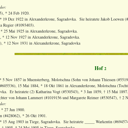
der:
5), * 24 Feb 1920.
 19 Dez 1922 in Alexanderkrone, Sagradovka. Sie heiratete Jakob Loewen (#
a Regier (#1093403).
 * 25 Mai 1925 in Alexanderkrone, Sagradovka.
, * 12 Nov 1927 in Alexanderkrone, Sagradovka.
, * 12 Nov 1931 in Alexanderkrone, Sagradovka
Hof
2
 * 5 Nov 1857 in Muensterberg, Molotschna (Sohn von Johann Thiessen (#551
 (#605536), 15 Mai 1884, * 18 Okt 1861 in Alexanderkrone, Molotschna (Tocht
ovka. Er heiratete (2) Katharina Vogt (#530543), * 3 Jan 1859, † 15 Mai 189
chter von Johann Lammert (#1019156 und Margarete Reimer (#530547), † 2 
der:
 * 27 Jun 1900.
en (#428062), * 26 Okt 1901.
 * 15 Aug 1903 in Tiege, Sagradovka. Sie heiratete _____ Warkentin (#69457
, † 1905, * 24 Mai 1905 in Tiege, Sagradovka.