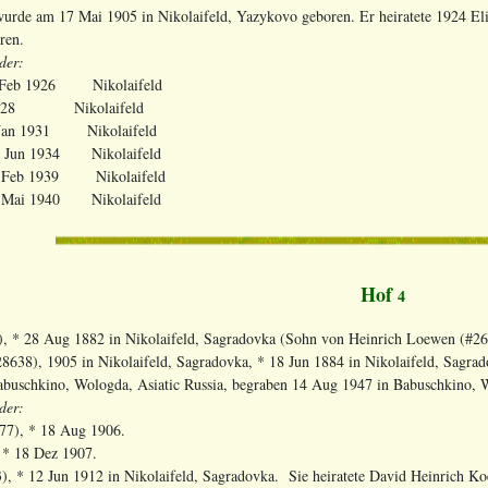
wurde am 17 Mai 1905 in Nikolaifeld, Yazykovo geboren. Er heiratete 1924 E
oren.
der:
 8 Feb 1926 Nikolaifeld
 * 1928 Nikolaifeld
1 Jan 1931 Nikolaifeld
 14 Jun 1934 Nikolaifeld
* 2 Feb 1939 Nikolaifeld
22 Mai 1940 Nikolaifeld
Hof
4
, * 28 Aug 1882 in Nikolaifeld, Sagradovka (Sohn von Heinrich Loewen (#26
028638), 1905 in Nikolaifeld, Sagradovka, * 18 Jun 1884 in Nikolaifeld, Sag
buschkino, Wologda, Asiatic Russia, begraben 14 Aug 1947 in Babuschkino, W
der:
77), * 18 Aug 1906.
 * 18 Dez 1907.
), * 12 Jun 1912 in Nikolaifeld, Sagradovka. Sie heiratete David Heinrich K