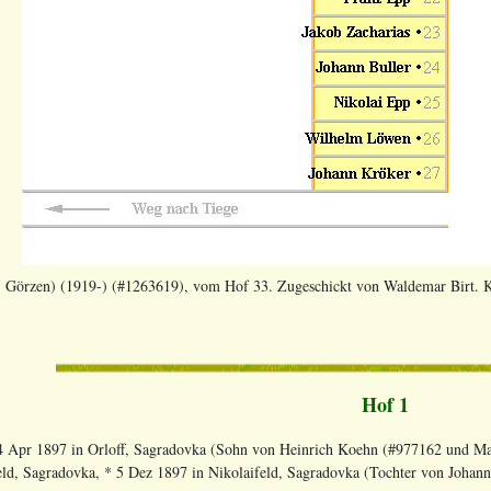
b. Görzen) (1919-) (#1263619), vom Hof 33. Zugeschickt von Waldemar Birt. K
Hof 1
4 Apr 1897 in Orloff, Sagradovka (Sohn von Heinrich Koehn (#977162 und Ma
eld, Sagradovka, * 5 Dez 1897 in Nikolaifeld, Sagradovka (Tochter von Joha