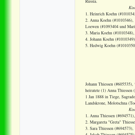
Russia.
Kin
1. Heinrich Koehn (#101034
2. Anna Koehn (#1010346), *
Loewen (#1093404 und Mari
3. Maria Koehn (#1010348),
4. Johann Koehn (#1010349)
5. Hedwig Koehn (#1010350)
Johann Thiessen (#605535),
heiratete (1) Anna Thiessen
1 Jan 1888 in Tiege, Sagrad
Landskrone, Molotschna (To
Kin
1. Anna Thiessen (#694571),
2. Margareta "Greta" Thiess
3. Sara Thiessen (#694573),
4. Jakob Thiessen (#694575)