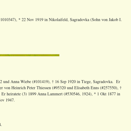
1010347), * 22 Nov 1919 in Nikolaifeld, Sagradovka (Sohn von Jakob I.
92 und Anna Wiebe (#101419), † 16 Sep 1920 in Tiege, Sagradovka. Er
er von Heinrich Peter Thiessen (#95320 und Elisabeth Enns (#257550), †
7. Er heiratete (3) 1899 Anna Lammert (#530546, 1924), * 1 Okt 1877 in
Nov 1947.
4.