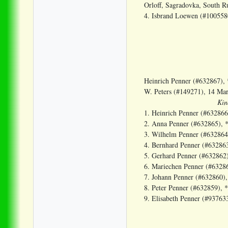
Orloff, Sagradovka, South R
4. Isbrand Loewen (#100558
Heinrich Penner (#632867), 
W. Peters (#149271), 14 Mar
Kin
1. Heinrich Penner (#632866
2. Anna Penner (#632865), *
3. Wilhelm Penner (#632864)
4. Bernhard Penner (#632863
5. Gerhard Penner (#632862)
6. Mariechen Penner (#63286
7. Johann Penner (#632860),
8. Peter Penner (#632859), 
9. Elisabeth Penner (#93763