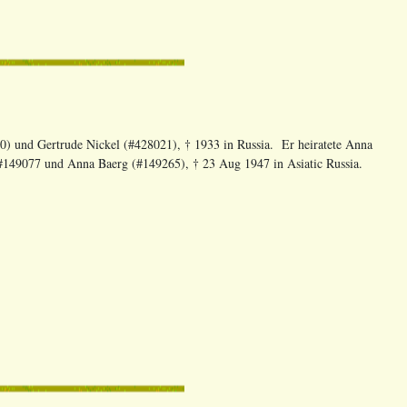
0) und Gertrude Nickel (#428021), † 1933 in Russia. Er heiratete Anna
(#149077 und Anna Baerg (#149265), † 23 Aug 1947 in Asiatic Russia.