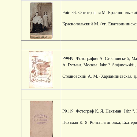
Foto 33. Фотография М. Краснопольский. 
Краснопольский М. (уг. Екатерининской
P9949. Фотография А. Стояновский, Мар
А. Гутман, Москва. Jahr ?. Stojanowskij,
Стояновский А. М. (Харлампиевская, д.
P9119. Фотограф К. Я. Нехтман. Jahr ?.
Нехтман К. Я. Константиновка, Екатери