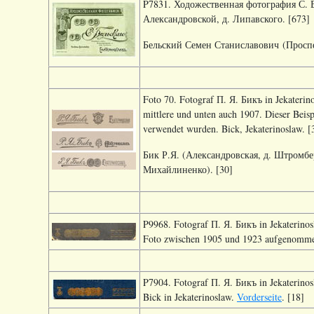
P7831. Ходожественная фотография С. Б
Александровской, д. Липавского. [673]
Бельский Семен Станиславович (Проспек
Foto 70. Fotograf П. Я. Бикъ in Jekaterin
mittlere und unten auch 1907. Dieser Beisp
verwendet wurden. Bick, Jekaterinoslaw. [
Бик Р.Я. (Александровская, д. Штромбе
Михайлиненко). [30]
P9968. Fotograf П. Я. Бикъ in Jekaterinos
Foto zwischen 1905 und 1923 aufgenommen.
P7904. Fotograf П. Я. Бикъ in Jekaterinos
Bick in Jekaterinoslaw.
Vorderseite
. [18]