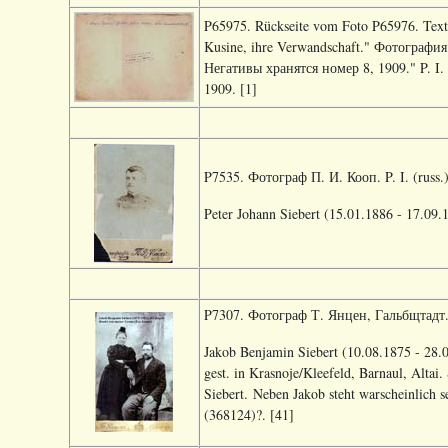
P65975. Rückseite vom Foto P65976. Text a
Kusine, ihre Verwandschaft." Фотография 
Негативы хранятся номер 8, 1909." P. I. 
1909. [1]
P7535. Фотограф П. И. Кооп. P. I. (russ.
Peter Johann Siebert (15.01.1886 - 17.09
P7307. Фотограф Т. Янцен, Гальбщтадт. Ja
Jakob Benjamin Siebert (10.08.1875 - 28.
gest. in Krasnoje/Kleefeld, Barnaul, Alta
Siebert. Neben Jakob steht warscheinlich s
(368124)?. [41]