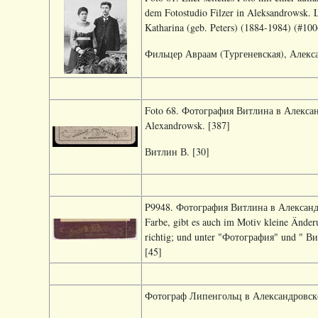
dem Fotostudio Filzer in Aleksandrowsk. 
Katharina (geb. Peters) (1884-1984) (#100
Фильцер Авраам (Тургеневская), Алекса
Foto 68. Фотография Витлина в Александр
Alexandrowsk. [387]
Витлин В. [30]
P9948. Фотография Витлина в Александров
Farbe, gibt es auch im Motiv kleine Änder
richtig; und unter "Фотография" und " В
[45]
Фотограф Липенгольц в Александровске.