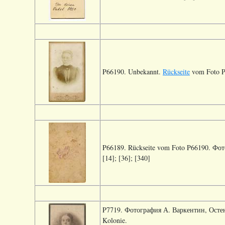
P66190. Unbekannt.
Rückseite
vom Foto P6
P66189. Rückseite vom Foto P66190. Фот
[14]; [36]; [340]
P7719. Фотография А. Варкентин, Остенф
Kolonie.