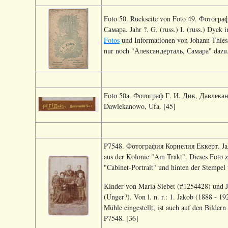
Foto 50. Rückseite von Foto 49. Фотогр
Самара. Jahr ?. G. (russ.) I. (russ.) Dyc
Fotos
und Informationen von Johann Thiess
nur noch "Александерталь, Самара" dazu.
Foto 50a. Фотограф Г. И. Дик, Давлеканово
Dawlekanowo, Ufa. [45]
P7548. Фотография Корнелия Еккерт. Jahr 
aus der Kolonie "Am Trakt". Dieses Foto ze
"Cabinet-Portrait" und hinten der Stempel
Kinder von Maria Siebet (#1254428) und J
(Unger?). Von l. n. r.: 1. Jakob (1888 - 1
Mühle eingestellt, ist auch auf den Bilde
P7548. [36]