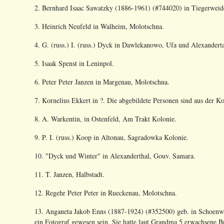
2. Bernhard Isaac Sawatzky (1886-1961) (#744020) in Tiegerweid
3. Heinrich Neufeld in Walheim, Molotschna.
4. G. (russ.) I. (russ.) Dyck in Dawlekanowo, Ufa und Alexandert
5. Isaak Spenst in Leninpol.
6. Peter Peter Janzen in Margenau, Molotschna.
7. Kornelius Ekkert in ?. Die abgebildete Personen sind aus der K
8. A. Warkentin, in Ostenfeld, Am Trakt Kolonie.
9. P. I. (russ.) Koop in Altonau, Sagradowka Kolonie.
10. "Dyck und Winter" in Alexanderthal, Gouv. Samara.
11. T. Janzen, Halbstadt.
12. Regehr Peter Peter in Rueckenau, Molotschna.
13. Anganeta Jakob Enns (1887-1924) (#352500) geb. in Schoenwie
ein Fotograf gewesen sein. Sie hatte laut Grandma 5 erwachsene B