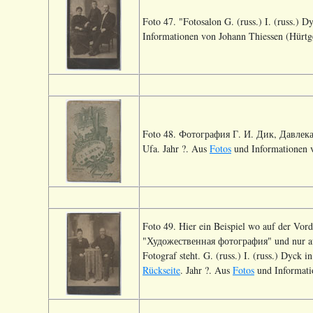
Foto 47. "Fotosalon G. (russ.) I. (russ.)
Informationen von Johann Thiessen (Hürtg
Foto 48. Фотография Г. И. Дик, Давлекан
Ufa. Jahr ?. Aus
Fotos
und Informationen v
Foto 49. Hier ein Beispiel wo auf der Vorde
"Художественная фотография" und nur auf
Fotograf steht. G. (russ.) I. (russ.) Dyck
Rückseite
. Jahr ?. Aus
Fotos
und Informati