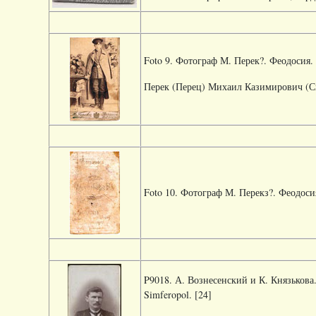
Foto 9. Фотограф М. Перек?. Феодосия. Ja
Перек (Перец) Михаил Казимирович (Си
Foto 10. Фотограф М. Перекз?. Феодосия. 
P9018. А. Вознесенский и К. Князькова.
Simferopol. [24]