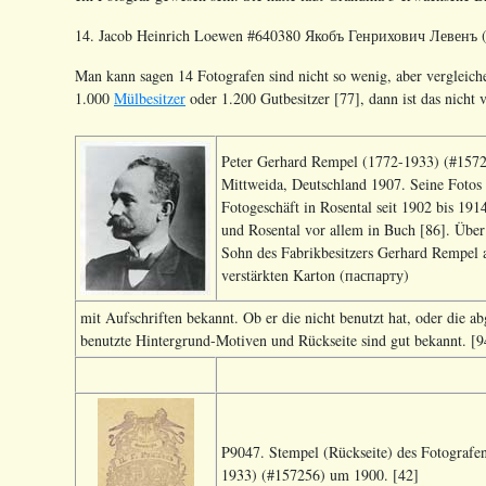
14. Jacob Heinrich Loewen #640380 Якобъ Генрихович Левенъ (
Man kann sagen 14 Fotografen sind nicht so wenig, aber vergleich
1.000
Mülbesitzer
oder 1.200 Gutbesitzer [77], dann ist das nicht v
Peter Gerhard Rempel (1772-1933) (#157256
Mittweida, Deutschland 1907. Seine Fotos
Fotogeschäft in Rosental seit 1902 bis 191
und Rosental vor allem in Buch [86]. Über 
Sohn des Fabrikbesitzers Gerhard Rempel a
verstärkten Karton (паспарту)
mit Aufschriften bekannt. Ob er die nicht benutzt hat, oder die ab
benutzte Hintergrund-Motiven und Rückseite sind gut bekannt. [9
P9047. Stempel (Rückseite) des Fotografen
1933) (#157256) um 1900. [42]