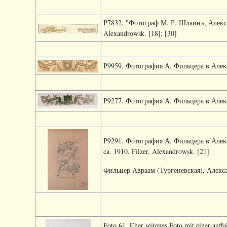
P7832. "Фотограф М. Р. Шлаинъ, Алекса
Alexandrowsk. [18]; [30]
P9959. Фотография А. Фильцера в Алексан
P9277. Фотография А. Фильцера в Алексан
P9291. Фотография А. Фильцера в Алекса
ca. 1910. Filzer, Alexandrowsk. [21]
Фильцер Авраам (Тургеневская), Алекса
Foto 61. Eher seitenes Foto mit einer auff