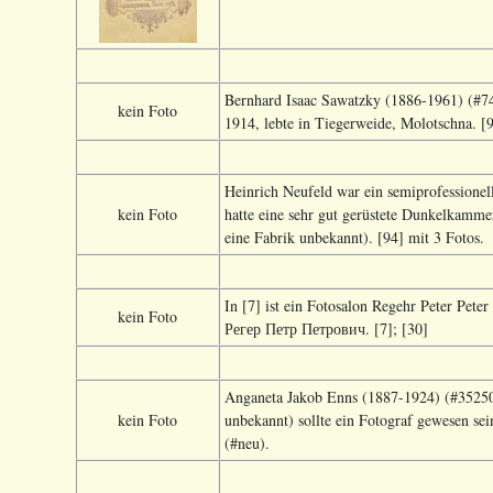
Bernhard Isaac Sawatzky (1886-1961) (#74
kein Foto
1914, lebte in Tiegerweide, Molotschna. [9
Heinrich Neufeld war ein semiprofessionel
kein Foto
hatte eine sehr gut gerüstete Dunkelkamme
eine Fabrik unbekannt). [94] mit 3 Fotos.
In [7] ist ein Fotosalon Regehr Peter Pete
kein Foto
Регер Петр Петрович. [7]; [30]
Anganeta Jakob Enns (1887-1924) (#352500
kein Foto
unbekannt) sollte ein Fotograf gewesen se
(#neu).