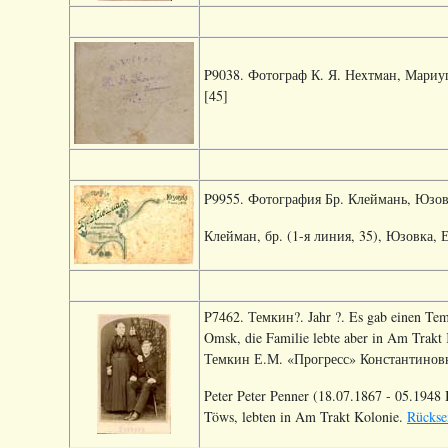
P9038. Фотограф К. Я. Неxтмaн, Мариупо
[45]
P9955. Фотография Бр. Клеймань, Юзовка
Клейман, бр. (1-я линия, 35), Юзовка, 
P7462. Темкин?. Jahr ?. Es gab einen Tem
Omsk, die Familie lebte aber in Am Trakt 
Темкин Е.М. «Прогресс» Константиновка
Peter Peter Penner (18.07.1867 - 05.1948 
Töws, lebten in Am Trakt Kolonie.
Rückse