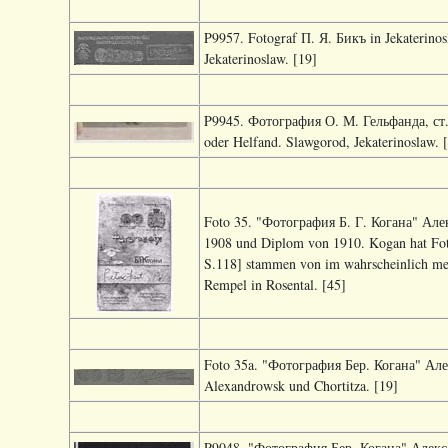
P9957. Fotograf П. Я. Бикъ in Jekaterinos
Jekaterinoslaw. [19]
P9945. Фотография О. М. Гельфанда, ст. 
oder Helfand. Slawgorod, Jekaterinoslaw. 
Foto 35. "Фотография Б. Г. Когана" Алек
1908 und Diplom von 1910. Kogan hat Foto
S.118] stammen von im wahrscheinlich meh
Rempel in Rosental. [45]
Foto 35a. "Фотография Бер. Когана" Алекс
Alexandrowsk und Chortitza. [19]
P9048. "Фотография Бер. Когана" Алексан