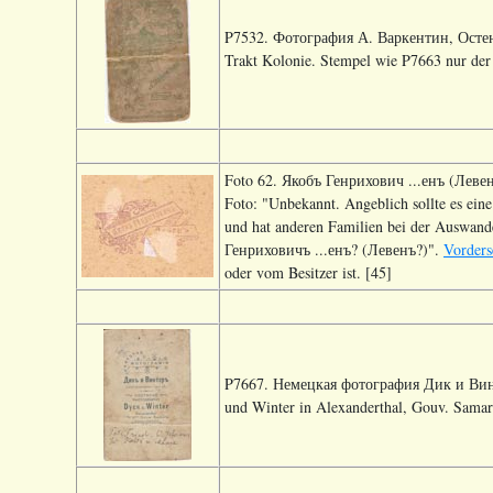
P7532. Фотография А. Варкентин, Остенф
Trakt Kolonie. Stempel wie P7663 nur der 
Foto 62. Якобъ Генрихович ...енъ (Левенъ?
Foto: "Unbekannt. Angeblich sollte es eine
und hat anderen Familien bei der Auswand
Генриховичъ ...енъ? (Левенъ?)".
Vorders
oder vom Besitzer ist. [45]
P7667. Немецкая фотография Дик и Винте
und Winter in Alexanderthal, Gouv. Samar