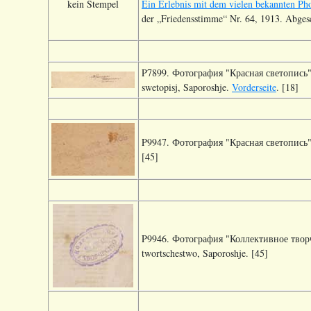
kein Stempel
Ein Erlebnis mit dem vielen bekannten Ph
der „Friedensstimme“ Nr. 64, 1913. Abges
P7899. Фотография "Красная светопись", 
swetopisj, Saporoshje.
Vorderseite
. [18]
P9947. Фотография "Красная светопись", 
[45]
P9946. Фотография "Коллективное творче
twortschestwo, Saporoshje. [45]