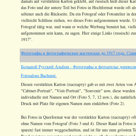
damals auf verstärkten Karton geklebt, auf russisch hieß dieser Ka
das Foto und der untere Teil bei Fotos in Hochformat wurde oft al
seltener auch die Rückseite. Da ein Fotograf oder Fotoatelier in d
vielleicht Schlüsse ziehen, wo dieses Foto aufgenommen wurde. 
Fotograf tätig war, und wann er welche Werbung benutzt hat, viel
aufgenommen sein kann, zu sagen. Hier einige Links (russisch) zu
1917".
Фотографы и фотографические мастерские до 1917 года. Стар
Большой Русский Альбом - Фотографы и фотоателье дорево
Fotosalons Bachmut.
Diesen verstärkten Karton (паспарту) gab es mit zwei Arten von 
"Cabinet-Portrait", "Visit-Portrait", "Souvenir" usw, diese wurde
individuelle mit Namen und Ort (Foto 5, 7, 12 usw.), die natürli
Druck mit Platz für eigenen Namen zum einkleben (Foto 2).
Bei Fotos in Querformat war der verstärkter Karton (паспарту) oft 
ohne Namen vom Fotograf (Foto 3 und 4). Dieser Rand in Fotos i
sparen) fast immer weggeschnitten, und ist für uns zum grössten T