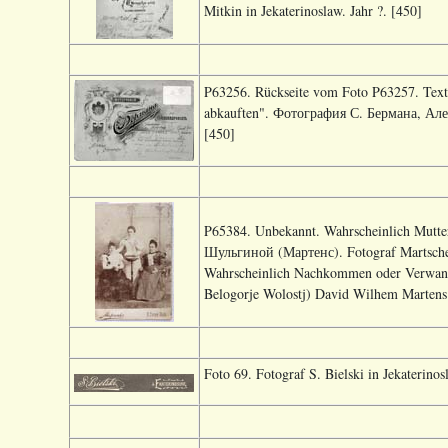
Mitkin in Jekaterinoslaw. Jahr ?. [450]
P63256. Rückseite vom Foto P63257. Text 
abkauften". Фотография С. Бермана, Алек
[450]
P65384. Unbekannt. Wahrscheinlich Mutt
Шульгиной (Мартенс). Fotograf Martsch
Wahrscheinlich Nachkommen oder Verwand
Belogorje Wolostj) David Wilhem Martens
Foto 69. Fotograf S. Bielski in Jekaterinos