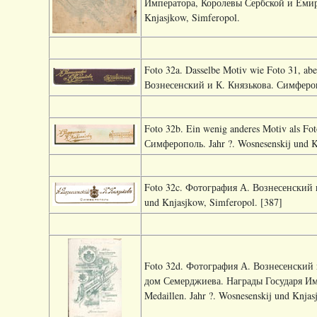
Императора, Королевы Сербской и Емира 
Knjasjkow, Simferopol.
Foto 32a. Dasselbe Motiv wie Foto 31, ab
Вознесенский и К. Князькова. Симферопо
Foto 32b. Ein wenig anderes Motiv als F
Симферополь. Jahr ?. Wosnesenskij und K
Foto 32c. Фотография А. Вознесенский и
und Knjasjkow, Simferopol. [387]
Foto 32d. Фотография А. Вознесенский
дом Семерджиева. Награды Государя Им
Medaillen. Jahr ?. Wosnesenskij und Knjas