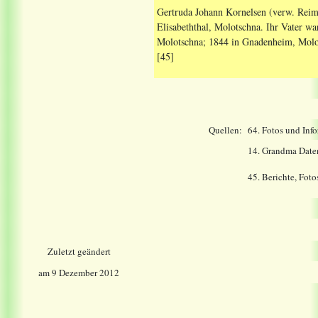
Gertruda Johann Kornelsen (verw. Reime
Elisabeththal, Molotschna. Ihr Vater wa
Molotschna; 1844 in Gnadenheim, Molot
[45]
Quellen:
64.
Fotos und Info
14.
Grandma Date
45. Berichte, Fot
Zuletzt geändert
am 9 Dezember 2012