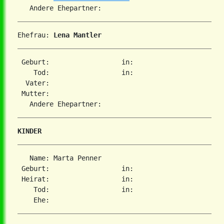
Ehefrau: 
Lena Mantler
 Geburt:                  in:   

    Tod:                  in:   

  Vater: 

 Mutter: 

KINDER
   Name: Marta Penner

 Geburt:                  in:   

 Heirat:                  in:   

    Tod:                  in:   
