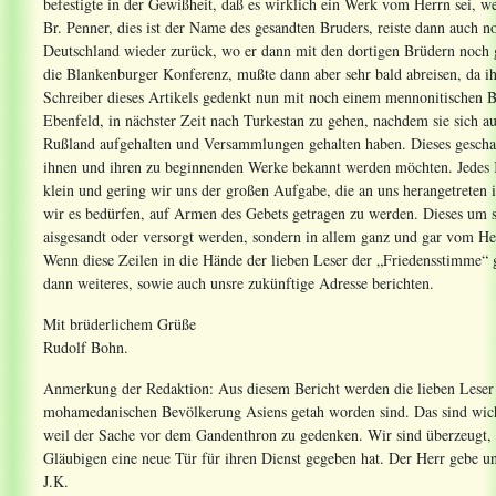
befestigte in der Gewißheit, daß es wirklich ein Werk vom Herrn sei, w
Br. Penner, dies ist der Name des gesandten Bruders, reiste dann auch 
Deutschland wieder zurück, wo er dann mit den dortigen Brüdern noch 
die Blankenburger Konferenz, mußte dann aber sehr bald abreisen, da ihn
Schreiber dieses Artikels gedenkt nun mit noch einem mennonitischen 
Ebenfeld, in nächster Zeit nach Turkestan zu gehen, nachdem sie sich a
Rußland aufgehalten und Versammlungen gehalten haben. Dieses gescha
ihnen und ihren zu beginnenden Werke bekannt werden möchten. Jedes 
klein und gering wir uns der großen Aufgabe, die an uns herangetreten 
wir es bedürfen, auf Armen des Gebets getragen zu werden. Dieses um so
aisgesandt oder versorgt werden, sondern in allem ganz und gar vom He
Wenn diese Zeilen in die Hände der lieben Leser der „Friedensstimme“ g
dann weiteres, sowie auch unsre zukünftige Adresse berichten.
Mit brüderlichem Grüße
Rudolf Bohn.
Anmerkung der Redaktion: Aus diesem Bericht werden die lieben Leser er
mohamedanischen Bevölkerung Asiens getah worden sind. Das sind wichtig
weil der Sache vor dem Gandenthron zu gedenken. Wir sind überzeugt, d
Gläubigen eine neue Tür für ihren Dienst gegeben hat. Der Herr gebe uns
J.K.