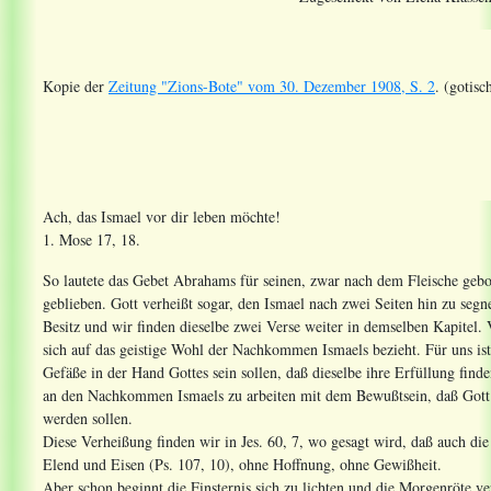
Kopie der
Zeitung "Zions-Bote" vom 30. Dezember 1908, S. 2
. (gotisc
Ach, das Ismael vor dir leben möchte!
1. Mose 17, 18.
So lautete das Gebet Abrahams für seinen, zwar nach dem Fleische gebor
geblieben. Gott verheißt sogar, den Ismael nach zwei Seiten hin zu segn
Besitz und wir finden dieselbe zwei Verse weiter in demselben Kapitel. Vi
sich auf das geistige Wohl der Nachkommen Ismaels bezieht. Für uns ist 
Gefäße in der Hand Gottes sein sollen, daß dieselbe ihre Erfüllung find
an den Nachkommen Ismaels zu arbeiten mit dem Bewußtsein, daß Gott w
werden sollen.
Diese Verheißung finden wir in Jes. 60, 7, wo gesagt wird, daß auch d
Elend und Eisen (Ps. 107, 10), ohne Hoffnung, ohne Gewißheit.
Aber schon beginnt die Finsternis sich zu lichten und die Morgenröte ve