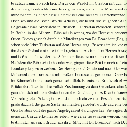
benutzen kann. So auch hier. Durch den Wandel im Glauben mit dem Her
der sie umgebenden Mohamedaner gewonnen, so daß eine Missionsarbeit u
insbesondere, da durch diese Geschwister eine nicht zu unterschätzende 
Doch wo sind die Boten, wo die Arbeiter, die bereit sind zu gehen? Auc
Er gerade dieses Arbeitsfeld in Russisch – Turkestan mehreren Brüdern
In Berlin, in der Allianz – Bibelschule war es, wo der Herr zum ersten
Osten. Dieses geschah durch die Mitteilungen von Br. Broadbent (Engl.)
schon viele Jahre Turkestan auf dem Herzen trug. Er war nämlich vor me
ihn dieser Gedanke nicht wieder losgelassen. Auch in dem Herzen besag
und ließ sie nicht wieder los. Schreiber dieses ist auch einer von diesen
Nachdem die Bibelschule beendet war, gingen diese Brüder noch auf ein
Krankenpflege zu erwerben. Der Herr gab viel Gnade und auch hier wu
Mohamedanern Turkestans mit großem Interesse aufgenommen. Ganz beson
im Kämmerlein und auch gemeinschaftlich. Es entstand Briefwechsel zw
Brüder dort äußerten ihre vollste Zustimmung zu dem Gedanken, eine Mi
gemacht, sich mit dem Gedanken an die Errichtung eines Krankenhauses
Von sehr großer Wichtigkeit war dann auch ein zweiter Besuch, den Br
grade dadurch die ganze Sache am meisten gefördert wurde und eine be
Geschwistern dort die ganze Angelegenheit durchsprechen. Sie sagten de
gerne zu. Um zu erkennen zu geben, wie gerne sie es sehen würden, we
bestimmten sie einen Bruder aus ihrer Mitte mit Br. Broadbent nach De