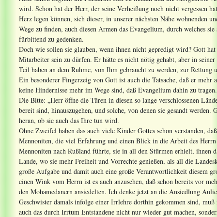
wird. Schon hat der Herr, der seine Verheißung noch nicht vergessen ha
Herz legen können, sich dieser, in unserer nächsten Nähe wohnenden und
Wege zu finden, auch diesen Armen das Evangelium, durch welches sie s
fürbittend zu gedenken.
Doch wie sollen sie glauben, wenn ihnen nicht gepredigt wird? Gott hat 
Mitarbeiter sein zu dürfen. Er hätte es nicht nötig gehabt, aber in seine
Teil haben an dem Ruhme, von Ihm gebraucht zu werden, zur Rettung un
Ein besonderer Fingerzeig von Gott ist auch die Tatsache, daß er mehr a
keine Hindernisse mehr im Wege sind, daß Evangelium dahin zu tragen.
Die Bitte: „Herr öffne die Türen in diesen so lange verschlossenen Länder
bereit sind, hinauszugehen, und solche, von denen sie gesandt werden. Go
heran, ob sie auch das Ihre tun wird.
Ohne Zweifel haben das auch viele Kinder Gottes schon verstanden, da
Mennoniten, die viel Erfahrung und einen Blick in die Arbeit des Herrn
Mennoniten nach Rußland führte, sie in all den Stürmen erhielt, ihnen d
Lande, wo sie mehr Freiheit und Vorrechte genießen, als all die Landeski
große Aufgabe und damit auch eine große Verantwortlichkeit diesem gr
einen Wink vom Herrn ist es auch anzusehen, daß schon bereits vor mehr
den Mohamedanern ansiedelten. Ich denke jetzt an die Ansiedlung Aulie
Geschwister damals infolge einer Irrlehre dorthin gekommen sind, muß m
auch das durch Irrtum Entstandene nicht nur wieder gut machen, sonder