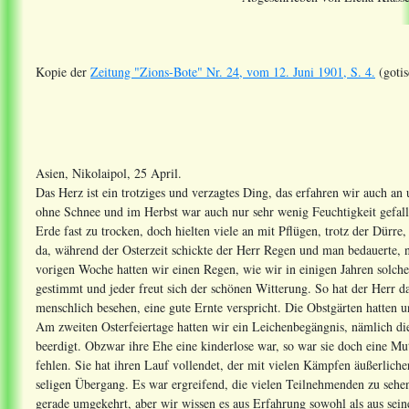
Kopie der
Zeitung "Zions-Bote" Nr. 24, vom 12. Juni 1901, S. 4.
(gotis
Asien, Nikolaipol, 25 April.
Das Herz ist ein trotziges und verzagtes Ding, das erfahren wir auch an 
ohne Schnee und im Herbst war auch nur sehr wenig Feuchtigkeit gefal
Erde fast zu trocken, doch hielten viele an mit Pflügen, trotz der Dürre,
da, während der Osterzeit schickte der Herr Regen und man bedauerte, n
vorigen Woche hatten wir einen Regen, wie wir in einigen Jahren solc
gestimmt und jeder freut sich der schönen Witterung. So hat der Herr da
menschlich besehen, eine gute Ernte verspricht. Die Obstgärten hatten u
Am zweiten Osterfeiertage hatten wir ein Leichenbegängnis, nämlich di
beerdigt. Obzwar ihre Ehe eine kinderlose war, so war sie doch eine Mu
fehlen. Sie hat ihren Lauf vollendet, der mit vielen Kämpfen äußerlich
seligen Übergang. Es war ergreifend, die vielen Teilnehmenden zu sehen.
gerade umgekehrt, aber wir wissen es aus Erfahrung sowohl als aus sei