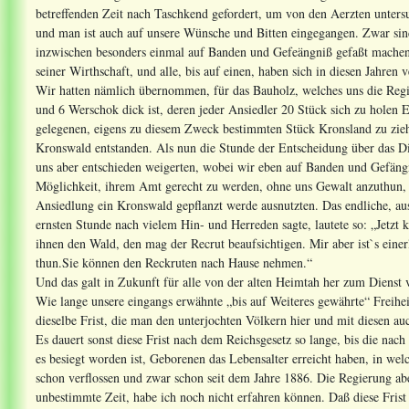
betreffenden Zeit nach Taschkend gefordert, um von den Aerzten untersuc
und man ist auch auf unsere Wünsche und Bitten eingegangen. Zwar si
inzwischen besonders einmal auf Banden und Gefeängniß gefaßt machen mü
seiner Wirthschaft, und alle, bis auf einen, haben sich in diesen Jahren v
Wir hatten nämlich übernommen, für das Bauholz, welches uns die Reg
und 6 Werschok dick ist, deren jeder Ansiedler 20 Stück sich zu holen
gelegenen, eigens zu diesem Zweck bestimmten Stück Kronsland zu zieh
Kronswald entstanden. Als nun die Stunde der Entscheidung über das D
uns aber entschieden weigerten, wobei wir eben auf Banden und Gefäng
Möglichkeit, ihrem Amt gerecht zu werden, ohne uns Gewalt anzuthun, 
Ansiedlung ein Kronswald gepflanzt werde ausnutzten. Das endliche, aus
ernsten Stunde nach vielem Hin- und Herreden sagte, lautete so: „Jetzt
ihnen den Wald, den mag der Recrut beaufsichtigen. Mir aber ist`s einerle
thun.Sie können den Reckruten nach Hause nehmen.“
Und das galt in Zukunft für alle von der alten Heimtah her zum Dienst v
Wie lange unsere eingangs erwähnte „bis auf Weiteres gewährte“ Freihe
dieselbe Frist, die man den unterjochten Völkern hier und mit diesen a
Es dauert sonst diese Frist nach dem Reichsgesetz so lange, bis die na
es besiegt worden ist, Geborenen das Lebensalter erreicht haben, in wel
schon verflossen und zwar schon seit dem Jahre 1886. Die Regierung aber
unbestimmte Zeit, habe ich noch nicht erfahren können. Daß diese Frist 