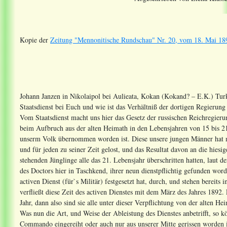
Kopie der
Zeitung "Mennonitische Rundschau" Nr. 20, vom 18. Mai 189
Johann Janzen in Nikolaipol bei Aulieata, Kokan (Kokand? – E.K.) Turk
Staatsdienst bei Euch und wie ist das Verhältniß der dortigen Regierun
Vom Staatsdienst macht uns hier das Gesetz der russischen Reichregieru
beim Aufbruch aus der alten Heimath in den Lebensjahren von 15 bis 21 
unserm Volk übernommen worden ist. Diese unsere jungen Männer hat ma
und für jeden zu seiner Zeit gelost, und das Resultat davon an die hiesi
stehenden Jünglinge alle das 21. Lebensjahr überschritten hatten, laut 
des Doctors hier in Taschkend, ihrer neun dienstpflichtig gefunden wor
activen Dienst (für`s Militär) festgesetzt hat, durch, und stehen bereits 
verfließt diese Zeit des activen Dienstes mit dem März des Jahres 1892.
Jahr, dann also sind sie alle unter dieser Verpflichtung von der alten He
Was nun die Art, und Weise der Ableistung des Dienstes anbetrifft, so 
Commando eingereiht oder auch nur aus unserer Mitte gerissen worden is