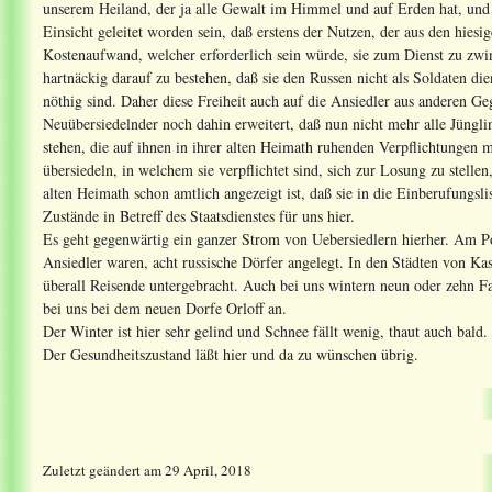
unserem Heiland, der ja alle Gewalt im Himmel und auf Erden hat, und 
Einsicht geleitet worden sein, daß erstens der Nutzen, der aus den hie
Kostenaufwand, welcher erforderlich sein würde, sie zum Dienst zu zwi
hartnäckig darauf zu bestehen, daß sie den Russen nicht als Soldaten d
nöthig sind. Daher diese Freiheit auch auf die Ansiedler aus anderen G
Neuübersiedelnder noch dahin erweitert, daß nun nicht mehr alle Jüngli
stehen, die auf ihnen in ihrer alten Heimath ruhenden Verpflichtungen
übersiedeln, in welchem sie verpflichtet sind, sich zur Losung zu stell
alten Heimath schon amtlich angezeigt ist, daß sie in die Einberufungsl
Zustände in Betreff des Staatsdienstes für uns hier.
Es geht gegenwärtig ein ganzer Strom von Uebersiedlern hierher. Am P
Ansiedler waren, acht russische Dörfer angelegt. In den Städten von Ka
überall Reisende untergebracht. Auch bei uns wintern neun oder zehn Fa
bei uns bei dem neuen Dorfe Orloff an.
Der Winter ist hier sehr gelind und Schnee fällt wenig, thaut auch bald.
Der Gesundheitszustand läßt hier und da zu wünschen übrig.
Zuletzt geändert
am
29 April, 2018