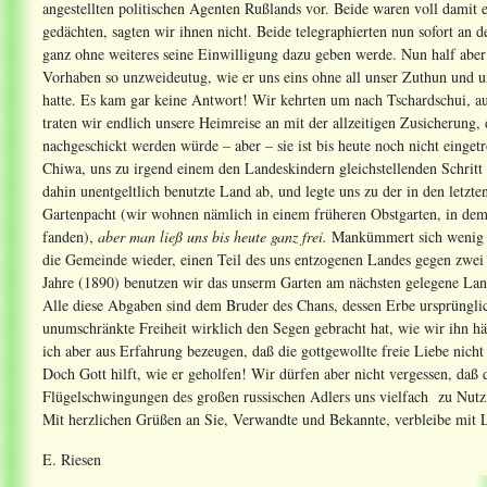
angestellten politischen Agenten Rußlands vor. Beide waren voll damit 
gedächten, sagten wir ihnen nicht. Beide telegraphierten nun sofort an
ganz ohne weiteres seine Einwilligung dazu geben werde. Nun half aber
Vorhaben so unzweideutug, wie er uns eins ohne all unser Zuthun und 
hatte. Es kam gar keine Antwort! Wir kehrten um nach Tschardschui, au
traten wir endlich unsere Heimreise an mit der allzeitigen Zusicherung
nachgeschickt werden würde – aber – sie ist bis heute noch nicht einge
Chiwa, uns zu irgend einem den Landeskindern gleichstellenden Schritt
dahin unentgeltlich benutzte Land ab, und legte uns zu der in den letzt
Gartenpacht (wir wohnen nämlich in einem früheren Obstgarten, in de
fanden),
aber man ließ uns bis heute ganz frei.
Mankümmert sich wenig u
die Gemeinde wieder, einen Teil des uns entzogenen Landes gegen zwei 
Jahre (1890) benutzen wir das unserm Garten am nächsten gelegene Land
Alle diese Abgaben sind dem Bruder des Chans, dessen Erbe ursprünglic
unumschränkte Freiheit wirklich den Segen gebracht hat, wie wir ihn hä
ich aber aus Erfahrung bezeugen, daß die gottgewollte freie Liebe nic
Doch Gott hilft, wie er geholfen! Wir dürfen aber nicht vergessen, daß
Flügelschwingungen des großen russischen Adlers uns vielfach zu Nut
Mit herzlichen Grüßen an Sie, Verwandte und Bekannte, verbleibe mit 
E. Riesen