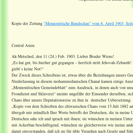
Kopie der Zeitung
"Mennonitische Rundschau" vom 8. April 1903, Seit
Central Asien
Ak-Metsched, den 11 (24.) Feb. 1903. Lieber Bruder Wiens!
„Es hat gut, bis hierher gut gegangen – herrlich stritt Jehovah-Zebaot
giebt`s keine Not!“
Der Zweck dieses Schreibens ist, etwas über die Beziehungen unsers G
Niederlassung in diesem mohammedanischen Chanat kamen einige Auszüg
„Mennonitischen Gemeindeblatt“ zum Ausdruck, in denen auch von unser
Frondienst und Sklaverei“ meinte ungefähr der Einsender derselben, sich
Chans über unsere Deputationsreise zu ihm in deutscher Uebersetzung:
„Kopie von dem Schreiben des chiwasischen Chans vom 15.Juli 1882 a
übergab mir mündlich Ihre Worte betreffs der Deutschen, die in mein
Deutschen sahe ich und sprach mit ihnen; sie wünschen in meinen Unte
mit Ackerbau beschäftigend, wünschen sie gleicherweise wie meine ande
damit einverstanden, daß ich sie für üble Vergehen nach Gesetz und Sitte