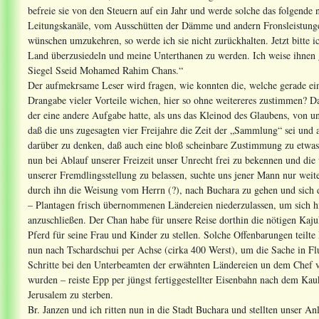
befreie sie von den Steuern auf ein Jahr und werde solche das folgende
Leitungskanäle, vom Ausschütten der Dämme und andern Fronsleistung
wünschen umzukehren, so werde ich sie nicht zurückhalten. Jetzt bitte i
Land überzusiedeln und meine Unterthanen zu werden. Ich weise ihnen
Siegel Sseid Mohamed Rahim Chans.“
Der aufmekrsame Leser wird fragen, wie konnten die, welche gerade ein
Drangabe vieler Vorteile wichen, hier so ohne weitereres zustimmen? D
der eine andere Aufgabe hatte, als uns das Kleinod des Glaubens, von
daß die uns zugesagten vier Freijahre die Zeit der „Sammlung“ sei und 
darüber zu denken, daß auch eine bloß scheinbare Zustimmung zu etwas,
nun bei Ablauf unserer Freizeit unser Unrecht frei zu bekennen und die 
unserer Fremdlingsstellung zu belassen, suchte uns jener Mann nur wei
durch ihn die Weisung vom Herrn (?), nach Buchara zu gehen und sich
– Plantagen frisch übernommenen Ländereien niederzulassen, um sich 
anzuschließen. Der Chan habe für unsere Reise dorthin die nötigen Kaj
Pferd für seine Frau und Kinder zu stellen. Solche Offenbarungen teilte
nun nach Tschardschui per Achse (cirka 400 Werst), um die Sache in Fl
Schritte bei den Unterbeamten der erwähnten Ländereien un dem Chef 
wurden – reiste Epp per jüngst fertiggestellter Eisenbahn nach dem Kau
Jerusalem zu sterben.
Br. Janzen und ich ritten nun in die Stadt Buchara und stellten unser 