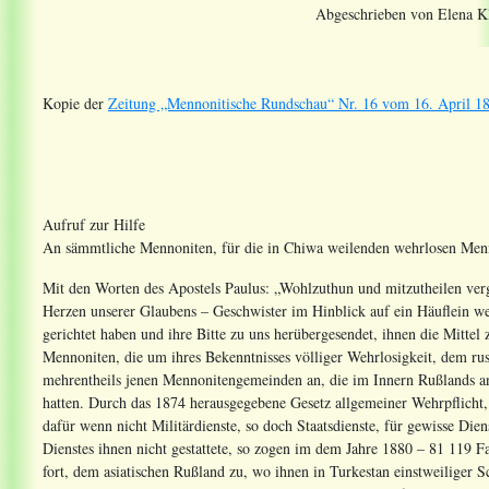
Abgeschrieben von Elena Kl
Kopie der
Zeitung „Mennonitische Rundschau“ Nr. 16 vom 16. April 18
Aufruf zur Hilfe
An sämmtliche Mennoniten, für die in Chiwa weilenden wehrlosen Men
Mit den Worten des Apostels Paulus: „Wohlzuthun und mitzutheilen verge
Herzen unserer Glaubens – Geschwister im Hinblick auf ein Häuflein weh
gerichtet haben und ihre Bitte zu uns herübergesendet, ihnen die Mittel
Mennoniten, die um ihres Bekenntnisses völliger Wehrlosigkeit, dem ru
mehrentheils jenen Mennonitengemeinden an, die im Innern Rußlands an 
hatten. Durch das 1874 herausgegebene Gesetz allgemeiner Wehrpflich
dafür wenn nicht Militärdienste, so doch Staatsdienste, für gewisse Di
Dienstes ihnen nicht gestattete, so zogen im dem Jahre 1880 – 81 119 
fort, dem asiatischen Rußland zu, wo ihnen in Turkestan einstweiliger Sch