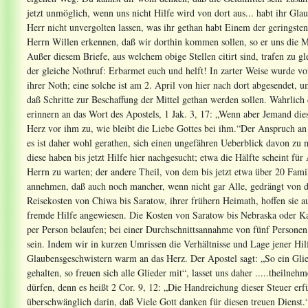
jetzt unmöglich, wenn uns nicht Hilfe wird von dort aus... habt ihr Glau
Herr nicht unvergolten lassen, was ihr gethan habt Einem der geringste
Herrn Willen erkennen, daß wir dorthin kommen sollen, so er uns die Mi
Außer diesem Briefe, aus welchem obige Stellen citirt sind, trafen zu gl
der gleiche Nothruf: Erbarmet euch und helft! In zarter Weise wurde v
ihrer Noth; eine solche ist am 2. April von hier nach dort abgesendet, 
daß Schritte zur Beschaffung der Mittel gethan werden sollen. Wahrlich 
erinnern an das Wort des Apostels, 1 Jak. 3, 17: „Wenn aber Jemand dies
Herz vor ihm zu, wie bleibt die Liebe Gottes bei ihm.“Der Anspruch an di
es ist daher wohl gerathen, sich einen ungefähren Ueberblick davon zu m
diese haben bis jetzt Hilfe hier nachgesucht; etwa die Hälfte scheint fü
Herrn zu warten; der andere Theil, von dem bis jetzt etwa über 20 Famil
annehmen, daß auch noch mancher, wenn nicht gar Alle, gedrängt von de
Reisekosten von Chiwa bis Saratow, ihrer frühern Heimath, hoffen sie au
fremde Hilfe angewiesen. Die Kosten von Saratow bis Nebraska oder Kan
per Person belaufen; bei einer Durchschnittsannahme von fünf Personen 
sein. Indem wir in kurzen Umrissen die Verhältnisse und Lage jener Hil
Glaubensgeschwistern warm an das Herz. Der Apostel sagt: „So ein Glied 
gehalten, so freuen sich alle Glieder mit“, lasset uns daher .....theiln
dürfen, denn es heißt 2 Cor. 9, 12: „Die Handreichung dieser Steuer erfü
überschwänglich darin, daß Viele Gott danken für diesen treuen Dienst.