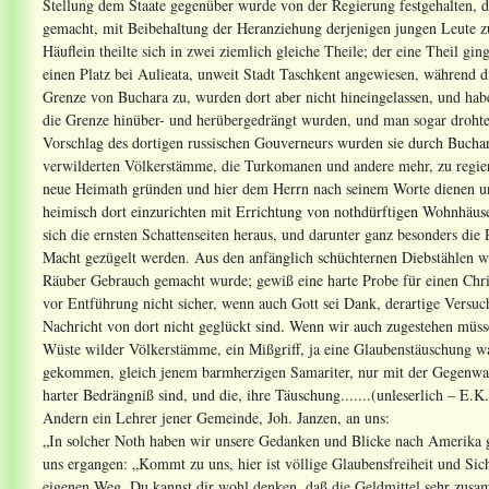
Stellung dem Staate gegenüber wurde von der Regierung festgehalten, d
gemacht, mit Beibehaltung der Heranziehung derjenigen jungen Leute zum
Häuflein theilte sich in zwei ziemlich gleiche Theile; der eine Theil gi
einen Platz bei Aulieata, unweit Stadt Taschkent angewiesen, während d
Grenze von Buchara zu, wurden dort aber nicht hineingelassen, und ha
die Grenze hinüber- und herübergedrängt wurden, und man sogar drohte
Vorschlag des dortigen russischen Gouverneurs wurden sie durch Bucha
verwilderten Völkerstämme, die Turkomanen und andere mehr, zu regiere
neue Heimath gründen und hier dem Herrn nach seinem Worte dienen und
heimisch dort einzurichten mit Errichtung von nothdürftigen Wohnhäuse
sich die ernsten Schattenseiten heraus, und darunter ganz besonders di
Macht gezügelt werden. Aus den anfänglich schüchternen Diebstählen 
Räuber Gebrauch gemacht wurde; gewiß eine harte Probe für einen Chris
vor Entführung nicht sicher, wenn auch Gott sei Dank, derartige Versuch
Nachricht von dort nicht geglückt sind. Wenn wir auch zugestehen müsse
Wüste wilder Völkerstämme, ein Mißgriff, ja eine Glaubenstäuschung wa
gekommen, gleich jenem barmherzigen Samariter, nur mit der Gegenwart
harter Bedrängniß sind, und die, ihre Täuschung.......(unleserlich – E.K
Andern ein Lehrer jener Gemeinde, Joh. Janzen, an uns:
„In solcher Noth haben wir unsere Gedanken und Blicke nach Amerika ge
uns ergangen: „Kommt zu uns, hier ist völlige Glaubensfreiheit und Sich
eigenen Weg. Du kannst dir wohl denken, daß die Geldmittel sehr zus