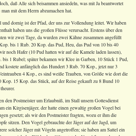
 doch, daß Alle sich beisammen ansiedeln, was mit Ja beantwortet
 die man mit dem Herrn abzumachen hat.
und dornig ist der Pfad, der uns zur Vollendung leitet. Wir haben
nthalt haben uns die großen Flüsse verursacht. Erstens über den
chten wir zwei Tage, da wurden zwei Kähne zusammen angefüllt
 Kop. bis 1 Rub. 20 Kop. das Pud, Heu, das Pud von 10 bis 40
wir noch Hafer (10 Pud hatten wir auf die Kamele laden lassen),
. bis 1 Rubel; später bekamen wir Klee in Garben, 10 Stück 1 Pud,
 und kostete anfänglich das Hundert 3 Rub. 70 Kop., jetzt nur 3
eintrauben 4 Kop., es sind weiße Trauben, von Größe wie dort die
 Kop. 15 Kop. das Stück, auf der Reise gekauft zu 8 Bund 10
theurer.
ten den Postmeister um Erlaubniß, im Stall unsern Gottesdienst
 ein Kirgisenjäger, der hatte einen gewaltig großen Vogel bei
gen gesetzt; als wir den Postmeister fragten, wozu er ihm die
opfe sitzen. Den Vogel gebrauchte der Jäger auf der Jagd, um
e solcher Jäger mit Vögeln angetroffen; sie haben am Sattel ein