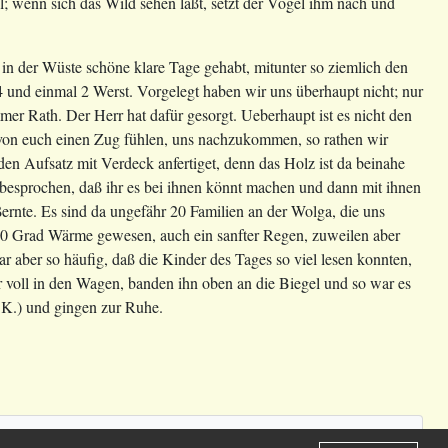
l; wenn sich das Wild sehen läßt, setzt der Vogel ihm nach und
in der Wüste schöne klare Tage gehabt, mitunter so ziemlich den
und einmal 2 Werst. Vorgelegt haben wir uns überhaupt nicht; nur
mer Rath. Der Herr hat dafür gesorgt. Ueberhaupt ist es nicht den
d von euch einen Zug fühlen, uns nachzukommen, so rathen wir
en Aufsatz mit Verdeck anfertiget, denn das Holz ist da beinahe
so besprochen, daß ihr es bei ihnen könnt machen und dann mit ihnen
ernte. Es sind da ungefähr 20 Familien an der Wolga, die uns
n 10 Grad Wärme gewesen, auch ein sanfter Regen, zuweilen aber
 aber so häufig, daß die Kinder des Tages so viel lesen konnten,
voll in den Wagen, banden ihn oben an die Biegel und so war es
K.) und gingen zur Ruhe.