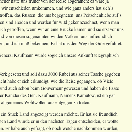
cher hatte uns früher von der Reise abgerathen; es wäre ja
n wir entschieden umkommen, und wie ganz anders hat sich`s
etroffen, das Russen, die uns begegneten, uns Peitschenhiebe auf`s
egen sind Heiden und werden für wild gekennzeichnet, wenn man
ich getroffen, wenn wir an eine Brücke kamen und sie erst vor uns
emand von diesen sogenannten wilden Völkern uns unfreundlich
en, und ich muß bekennen, Er hat uns den Weg der Güte geführet.
 General Kaufmann wurde sogleich unsere Ankunft telegraphisch
Werk gesetzt und soll dazu 3000 Rubel aus seiner Tasche gegeben
t habe er sich erkundigt, wie die Reise gegangen, ob Viele
 sind auch schon beim Gouverneur gewesen und haben die Pässe
in der Kanzlei des Gen. Kaufmann, Namens Kamutow, ist ein gar
n allgemeines Wohlwollen uns entgegen zu treten.
ein Stück Land angezeigt werden möchte. Er hat sie freundlich
gen Land würde er in den nächsten Tagen entscheiden, er wollte
nten. Er habe auch gefragt, ob noch welche nachkommen würden,