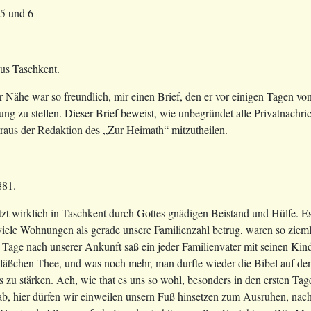
 5 und 6
us Taschkent.
r Nähe war so freundlich, mir einen Brief, den er vor einigen Tagen von
ng zu stellen. Dieser Brief beweist, wie unbegründet alle Privatnachr
araus der Redaktion des „Zur Heimath“ mitzutheilen.
881.
etzt wirklich in Taschkent durch Gottes gnädigen Beistand und Hülfe. 
viele Wohnungen als gerade unsere Familienzahl betrug, waren so ziemli
i Tage nach unserer Ankunft saß ein jeder Familienvater mit seinen 
äßchen Thee, und was noch mehr, man durfte wieder die Bibel auf den
 zu stärken. Ach, wie that es uns so wohl, besonders in den ersten Ta
r ab, hier dürfen wir einweilen unsern Fuß hinsetzen zum Ausruhen, n