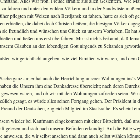
Umstand, Alles war froh, Freude strahlte aus allen Gesichtern. Wie Man
e zu fahren und unter den wilden Völkern und in der Sandwüste müßte
rüher pflegten mit Weizen nach Berdjansk zu fahren, hatte es sich oft g
 erhielten, die dabei doch Christen heißen; die hiesigen Völker dag
en sie freundlich und wünschen uns Glück zu unserm Vorhaben. Es hat s
nhielten und ließen uns erst überfahren. Mir ist nichts bekannt, daß J
t unserm Glauben an den lebendigen Gott nirgends zu Schanden geword
ßten wir gerichtlicht angeben, wie viel Familien wir waren, und dem
 Sache ganz an; er hat auch die Herrichtung unserer Wohnungen ins`s 
ben die Unsern ihm eine Dankadresse überreicht; nach deren Durchsich
nk gewesen wären, und ob wir mit den Wohnungen zufrieden seien. Wir
ießlich gesagt, es würde alles seinen Fortgang gehen. Der Präsident 
Freund der Deutschen, zugleich Mitglied im Staatsrathe. Es scheint ei
ern wieder bei Kaufmann eingekommen mit einer Bittschrift, daß uns 
ift gelesen und sich nach unserm Befinden erkundigt. Auf die Bitte we
cke anweisen, die wir selbst ansehen und dann auch selbst wählen kön