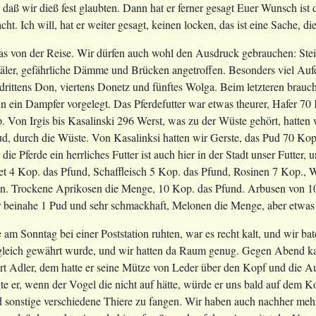
daß wir dieß fest glaubten. Dann hat er ferner gesagt Euer Wunsch ist
ht. Ich will, hat er weiter gesagt, keinen locken, das ist eine Sache,
s von der Reise. Wir dürfen auch wohl den Ausdruck gebrauchen: Steil 
äler, gefährliche Dämme und Brücken angetroffen. Besonders viel Aufe
rittens Don, viertens Donetz und fünftes Wolga. Beim letzteren brau
n ein Dampfer vorgelegt. Das Pferdefutter war etwas theurer, Hafer 70
 Von Irgis bis Kasalinski 296 Werst, was zu der Wüste gehört, hatten 
ud, durch die Wüste. Von Kasalinksi hatten wir Gerste, das Pud 70 Kop
die Pferde ein herrliches Futter ist auch hier in der Stadt unser Futter,
t 4 Kop. das Pfund, Schaffleisch 5 Kop. das Pfund, Rosinen 7 Kop., W
ön. Trockene Aprikosen die Menge, 10 Kop. das Pfund. Arbusen von 10
 beinahe 1 Pud und sehr schmackhaft, Melonen die Menge, aber etwas 
e am Sonntag bei einer Poststation ruhten, war es recht kalt, und wir ba
 gleich gewährt wurde, und wir hatten da Raum genug. Gegen Abend kam
Art Adler, dem hatte er seine Mütze von Leder über den Kopf und die Au
te er, wenn der Vogel die nicht auf hätte, würde er uns bald auf dem K
sonstige verschiedene Thiere zu fangen. Wir haben auch nachher mehrer