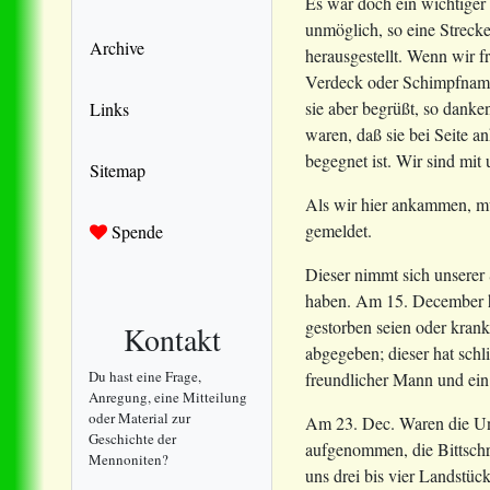
Es war doch ein wichtiger 
unmöglich, so eine Streck
Archive
herausgestellt. Wenn wir f
Verdeck oder Schimpfnamen
sie aber begrüßt, so dank
Links
waren, daß sie bei Seite a
begegnet ist. Wir sind mi
Sitemap
Als wir hier ankammen, mu
gemeldet.
Spende
Dieser nimmt sich unserer
haben. Am 15. December ha
gestorben seien oder kra
Kontakt
abgegeben; dieser hat schl
Du hast eine Frage,
freundlicher Mann und ein 
Anregung, eine Mitteilung
oder Material zur
Am 23. Dec. Waren die Uns
Geschichte der
aufgenommen, die Bittschr
Mennoniten?
uns drei bis vier Landstü