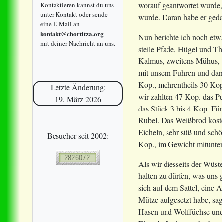
worauf geantwortet wurde, 
Kontaktieren kannst du uns
unter Kontakt oder sende
wurde. Daran habe er gedac
eine E-Mail an
kontakt@chortitza.org
Nun berichte ich noch etwa
mit deiner Nachricht an uns.
steile Pfade, Hügel und Th
Kalmus, zweitens Mühus, d
mit unsern Fuhren und dan
Kop., mehrentheils 30 Kop.
Letzte Änderung:
wir zahlten 47 Kop. das P
19. März 2026
das Stück 3 bis 4 Kop. Für 
Rubel. Das Weißbrod koste
Eicheln, sehr süß und sch
Besucher seit 2002:
Kop., im Gewicht mitunter
Als wir diesseits der Wüst
halten zu dürfen, was uns
sich auf dem Sattel, eine 
Mütze aufgesetzt habe, sag
Hasen und Wolffüchse und 