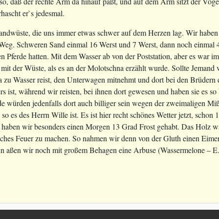
 so, daß der rechte Arm da hinauf paßt, und auf dem Arm sitzt der Voge
rhascht er`s jedesmal.
Sandwüste, die uns immer etwas schwer auf dem Herzen lag. Wir haben 
Weg. Schweren Sand einmal 16 Werst und 7 Werst, dann noch einmal 4 
n Pferde hatten. Mit dem Wasser ab von der Poststation, aber es war im
h mit der Wüste, als es an der Molotschna erzählt wurde. Sollte Jeman
a zu Wasser reist, den Unterwagen mitnehmt und dort bei den Brüdern d
ters ist, während wir reisten, bei ihnen dort gewesen und haben sie es 
e würden jedenfalls dort auch billiger sein wegen der zweimaligen Miß
 es des Herrn Wille ist. Es ist hier recht schönes Wetter jetzt, scho
e haben wir besonders einen Morgen 13 Grad Frost gehabt. Das Holz war
hes Feuer zu machen. So nahmen wir denn von der Gluth einen Eimer 
 aßen wir noch mit großem Behagen eine Arbuse (Wassermelone – E.