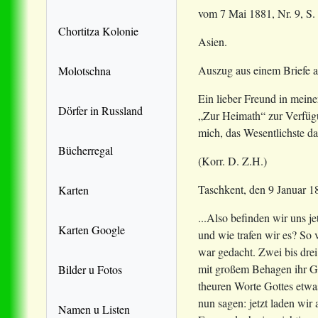
vom 7 Mai 1881, Nr. 9, S.
Chortitza Kolonie
Asien.
Auszug aus einem Briefe a
Molotschna
Ein lieber Freund in meine
Dörfer in Russland
„Zur Heimath“ zur Verfügu
mich, das Wesentlichste d
Bücherregal
(Korr. D. Z.H.)
Taschkent, den 9 Januar 1
Karten
...Also befinden wir uns j
Karten Google
und wie trafen wir es? So 
war gedacht. Zwei bis dre
mit großem Behagen ihr Gl
Bilder u Fotos
theuren Worte Gottes etwas
nun sagen: jetzt laden wi
Namen u Listen