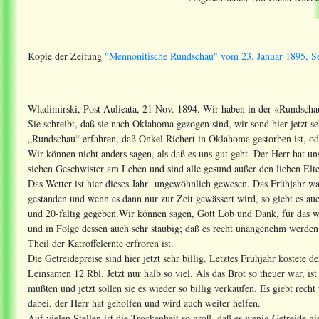
Kopie der Zeitung
"Mennonitische Rundschau" vom 23. Januar 1895, Se
Wladimirski, Post Aulieata, 21 Nov. 1894. Wir haben in der «Rundschau»
Sie schreibt, daß sie nach Oklahoma gezogen sind, wir sond hier jetzt s
„Rundschau“ erfahren, daß Onkel Richert in Oklahoma gestorben ist, ode
Wir können nicht anders sagen, als daß es uns gut geht. Der Herr hat u
sieben Geschwister am Leben und sind alle gesund außer den lieben Elte
Das Wetter ist hier dieses Jahr ungewöhnlich gewesen. Das Frühjahr war
gestanden und wenn es dann nur zur Zeit gewässert wird, so giebt es auc
und 20-fältig gegeben.Wir können sagen, Gott Lob und Dank, für das w
und in Folge dessen auch sehr staubig; daß es recht unangenehm werden k
Theil der Katroffelernte erfroren ist.
Die Getreidepreise sind hier jetzt sehr billig. Letztes Frühjahr kostete
Leinsamen 12 Rbl. Jetzt nur halb so viel. Als das Brot so theuer war, ist
mußten und jetzt sollen sie es wieder so billig verkaufen. Es giebt re
dabei, der Herr hat geholfen und wird auch weiter helfen.
Auf vielen Stellen ist die Trockenheit so groß, daß es wenig Getreide g