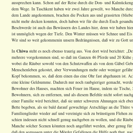
aussprechen kann. Schon auf der Reise durch die Don- und Kalmückengeg
dem Wege. In Taschkent haben wir zwei Jahre geweilt, wo Manche durch
dem Lande angekommen, brachen die Pocken aus und grassirten (blieben 
nicht mehr decken konnten, doch haben wir für die durch Euch gesandt
Beschwerde ist auch das Bewässern des Landes hier, denn wir haben hi
ist unmöglich wegen der Tiefe. Den Winter müssen wir Schnee und Eis 
Wir sind so weit gekommenin unsern Bedrängnissen, daß wir zu Gott 
Chiwa
In
steht es noch ebenso traurig aus. Von dort wird berichtet: „D
mehrere vorgekommen sind, so daß im Ganzen 46 Pferde und 20 Kühe ge
wobei die Räuber sowohl von den Schutzwaffen als von dem Gäbel Geb
Menschenleben gekostet, aber Verwundungen mehr oder weniger gefähr
Kopf bekommen, so, daß dem einen das eine Ohr fast abgehauen ist. Ach
eine kleine Geldsumme. Dadurch nur noch raubgieriger gemacht, werden 
Bewohner des Hauses, machten sich Feuer im Hause, indem sie Tische, S
Bewohnern, sich zu entfernen, und als diesem Befehle nicht sofort na
einer Familie wird berichtet, daß sie unter schweren Ahnungen sich ebe
Bette begeben, als sie bald darauf gewuchtige Axtschläge an die Thüre ve
Familienglieder wieder auf und vereinigte sich zu brünstigem Flehen z
schien indessen nicht schnell genug nachgeben zu wollen, und die Räube
Manche solcher Scenen könnten noch angeführt werden, aber genug für
daß den sozusagen unter die Mörder Gefallenen die Hülfe noth thut, na