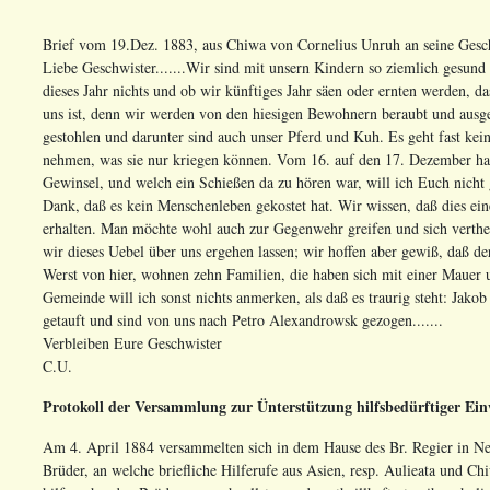
Brief vom 19.Dez. 1883, aus Chiwa von Cornelius Unruh an seine Gesch
Liebe Geschwister.......Wir sind mit unsern Kindern so ziemlich gesund
dieses Jahr nichts und ob wir künftiges Jahr säen oder ernten werden, da
uns ist, denn wir werden von den hiesigen Bewohnern beraubt und aus
gestohlen und darunter sind auch unser Pferd und Kuh. Es geht fast kei
nehmen, was sie nur kriegen können. Vom 16. auf den 17. Dezember hab
Gewinsel, und welch ein Schießen da zu hören war, will ich Euch nicht g
Dank, daß es kein Menschenleben gekostet hat. Wir wissen, daß dies eine
erhalten. Man möchte wohl auch zur Gegenwehr greifen und sich verth
wir dieses Uebel über uns ergehen lassen; wir hoffen aber gewiß, daß de
Werst von hier, wohnen zehn Familien, die haben sich mit einer Maue
Gemeinde will ich sonst nichts anmerken, als daß es traurig steht: Jako
getauft und sind von uns nach Petro Alexandrowsk gezogen.......
Verbleiben Eure Geschwister
C.U.
Protokoll der Versammlung zur Ünterstützung hilfsbedürftiger Ein
Am 4. April 1884 versammelten sich in dem Hause des Br. Regier in Ne
Brüder, an welche briefliche Hilferufe aus Asien, resp. Aulieata und 