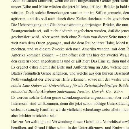
Asien zu statten kommen, wenn die dort hingesandten Gelder gebraucht
unsrer Nähe und Mitte würden die jetzt hilfebedürftigen Brüder ja bald 
würden. Doch solche Bemerkungen wurden nur im Stillen gemacht, denn
agitieren, und das soll auch durch diese Zeilen durchaus nicht geschehen
Die Ueberzeugung und Glaubensanschauung derjenigen Brüder, die nun e
Brautgemeinde sei, soll nicht dadurch angefochten werden, daß die jene
geschmälert wird. Aber wenn auch ohne Zuthun von dieser Seite unter de
weit nach dem Osten gegangen, und die dem Raube ihrer Habe, Mord u.T
möchten, und zu diesem Zwecke sich nach Amerika wenden, mit dem Ru
Amerika kommen können“ – dann öffnet sich uns hier ein zweiter Weg de
den erstern (oben angedeuteten) und es gilt hier: Das Eine zu thun und d
Es ergehet daher hiemit die Bitte und Aufforderung an Alle, welche den 
Blattes freundlich Gehör schenken, und welche aus den kurzen Beschreib
Nothwendigkeit der erbetenen Hilfe erkennen, sowie mit der weiter unte
sendet Eute Gaben zur Unterstützung für die Reisehilfsbedürftiger Br
ernannten Bruder Abraham Sudermann, Newton, Harveh, Co., Kann.
Es werden solche Gaben gerne schenkungsweise angenommen, aber auch le
Interessen, sind willkommen, denn die jetzt schon nöthige Unterstützung
sechsundzwanzig Familien würde vielleicht schenkungsweise allein ni
aber leichter erreichbar sein.
Das zur Verwaltung und Verwendung dieser Gaben und Vorschüsse erwä
bemühen, auf Grund früher schon in der Unterstützungs- und Emigrati