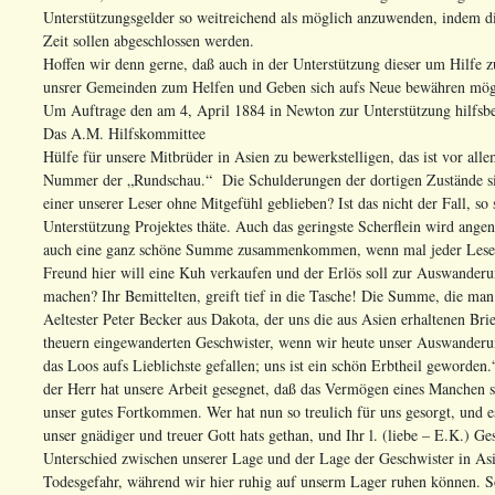
Unterstützungsgelder so weitreichend als möglich anzuwenden, indem die
Zeit sollen abgeschlossen werden.
Hoffen wir denn gerne, daß auch in der Unterstützung dieser um Hilfe
unsrer Gemeinden zum Helfen und Geben sich aufs Neue bewähren mög
Um Auftrage den am 4, April 1884 in Newton zur Unterstützung hilfsb
Das A.M. Hilfskommittee
Hülfe für unsere Mitbrüder in Asien zu bewerkstelligen, das ist vor al
Nummer der „Rundschau.“ Die Schulderungen der dortigen Zustände sind 
einer unserer Leser ohne Mitgefühl geblieben? Ist das nicht der Fall, so 
Unterstützung Projektes thäte. Auch das geringste Scherflein wird ang
auch eine ganz schöne Summe zusammenkommen, wenn mal jeder Leser e
Freund hier will eine Kuh verkaufen und der Erlös soll zur Auswanderu
machen? Ihr Bemittelten, greift tief in die Tasche! Die Summe, die man
Aeltester Peter Becker aus Dakota, der uns die aus Asien erhaltenen Brie
theuern eingewanderten Geschwister, wenn wir heute unser Auswanderung
das Loos aufs Lieblichste gefallen; uns ist ein schön Erbtheil geworde
der Herr hat unsere Arbeit gesegnet, daß das Vermögen eines Manchen 
unser gutes Fortkommen. Wer hat nun so treulich für uns gesorgt, und 
unser gnädiger und treuer Gott hats gethan, und Ihr l. (liebe – E.K.) Ge
Unterschied zwischen unserer Lage und der Lage der Geschwister in Asi
Todesgefahr, während wir hier ruhig auf unserm Lager ruhen können. So