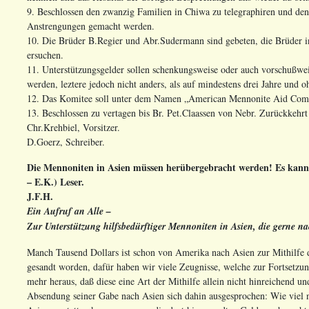
9. Beschlossen den zwanzig Familien in Chiwa zu telegraphiren und den s
Anstrengungen gemacht werden.
10. Die Brüder B.Regier und Abr.Sudermann sind gebeten, die Brüder in
ersuchen.
11. Unterstützungsgelder sollen schenkungsweise oder auch vorschuß
werden, leztere jedoch nicht anders, als auf mindestens drei Jahre und o
12. Das Komitee soll unter dem Namen „American Mennonite Aid Commi
13. Beschlossen zu vertagen bis Br. Pet.Claassen von Nebr. Zurückkeh
Chr.Krehbiel, Vorsitzer.
D.Goerz, Schreiber.
Die Mennoniten in Asien müssen herübergebracht werden! Es kann g
– E.K.) Leser.
J.F.H.
Ein Aufruf an Alle –
Zur Unterstützung hilfsbedürftiger Mennoniten in Asien, die gerne 
Manch Tausend Dollars ist schon von Amerika nach Asien zur Mithilfe d
gesandt worden, dafür haben wir viele Zeugnisse, welche zur Fortsetzung
mehr heraus, daß diese eine Art der Mithilfe allein nicht hinreichend u
Absendung seiner Gabe nach Asien sich dahin ausgesprochen: Wie viel 