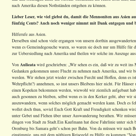
nach Amerika diesen Nothständen entgehen zu können.
Lieber Leser, wie viel giebst du, damit die Mennoniten aus Asien
fünfzig Cents? Auch noch weniger nimmt mit Dank entgegen und be
Hilferufe aus Asien.
Derselben sind schon viele ergangen von unsern dorthin ausgewanderten
wenn es Gemeindegesuche waren, so waren sie doch nur um Hülfe für 
zur Uebersiedlung nach Amerika und theilen wir solche im Auszuge aus
Aulieata
Von
wird geschrieben: „Wir sehen es ein, daß wir zu weit ins
Gedanken gekommen unsre Flucht zu nehmen nach Amerika, und wir bi
werden. Wir stehen jetzt wieder zwischen Furcht und Hoffen, denn es is
Wehrpflicht?) annehmen, so inst unsers Bleibens hier nicht. Für Häuser
einen Kopeken bekommen werden, wiewohl wir ziemlich aufgebaut habe
auch gesonnen zu bleiben, selbst wenn es in den Kerker geht, aber wir s
auszuwandern, wenn solches möglich gemacht werden kann. Doch es fehlt
wollet doch thun, soviel Euch Gott Kraft und Freudigkeit schenken wi
unter Gebet und Flehen über unser Auswanderung berathen. Wir müssen
dingen von Stadt zu Stadt.Ein Kaufmann hat diese Fahrlinie unter sich 
Orenburg bis Samara geht’s schon per Bahn. Von da müssen wir nach B
einstimmig, uns mit dem nöthigen Reisegeld zu Hülfe zu kommen.“Von 