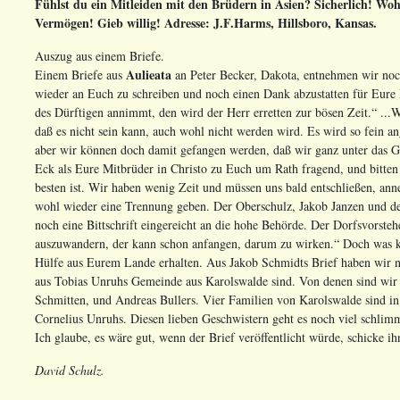
Fühlst du ein Mitleiden mit den Brüdern in Asien? Sicherlich! Wohl
Vermögen! Gieb willig! Adresse: J.F.Harms, Hillsboro, Kansas.
Auszug aus einem Briefe.
Aulieata
Einem Briefe aus
an Peter Becker, Dakota, entnehmen wir noch
wieder an Euch zu schreiben und noch einen Dank abzustatten für Eure 
des Dürftigen annimmt, den wird der Herr erretten zur bösen Zeit.“ ...Wi
daß es nicht sein kann, auch wohl nicht werden wird. Es wird so fein ang
aber wir können doch damit gefangen werden, daß wir ganz unter das 
Eck als Eure Mitbrüder in Christo zu Euch um Rath fragend, und bitten
besten ist. Wir haben wenig Zeit und müssen uns bald entschließen, an
wohl wieder eine Trennung geben. Der Oberschulz, Jakob Janzen und de
noch eine Bittschrift eingereicht an die hohe Behörde. Der Dorfsvorsteh
auszuwandern, der kann schon anfangen, darum zu wirken.“ Doch was k
Hülfe aus Eurem Lande erhalten. Aus Jakob Schmidts Brief haben wir nu
aus Tobias Unruhs Gemeinde aus Karolswalde sind. Von denen sind wir 
Schmitten, und Andreas Bullers. Vier Familien von Karolswalde sind i
Cornelius Unruhs. Diesen lieben Geschwistern geht es noch viel schlimm
Ich glaube, es wäre gut, wenn der Brief veröffentlicht würde, schicke ih
David Schulz.