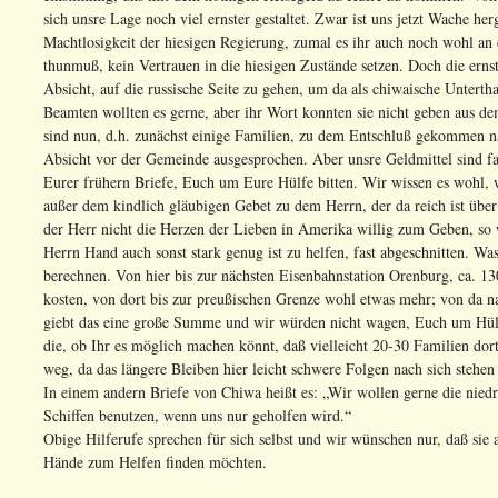
sich unsre Lage noch viel ernster gestaltet. Zwar ist uns jetzt Wache h
Machtlosigkeit der hiesigen Regierung, zumal es ihr auch noch wohl an d
thunmuß, kein Vertrauen in die hiesigen Zustände setzen. Doch die ernste
Absicht, auf die russische Seite zu gehen, um da als chiwaische Untert
Beamten wollten es gerne, aber ihr Wort konnten sie nicht geben aus de
sind nun, d.h. zunächst einige Familien, zu dem Entschluß gekommen 
Absicht vor der Gemeinde ausgesprochen. Aber unsre Geldmittel sind fa
Eurer frühern Briefe, Euch um Eure Hülfe bitten. Wir wissen es wohl, w
außer dem kindlich gläubigen Gebet zu dem Herrn, der da reich ist über 
der Herr nicht die Herzen der Lieben in Amerika willig zum Geben, so
Herrn Hand auch sonst stark genug ist zu helfen, fast abgeschnitten. Wa
berechnen. Von hier bis zur nächsten Eisenbahnstation Orenburg, ca. 13
kosten, von dort bis zur preußischen Grenze wohl etwas mehr; von da nac
giebt das eine große Summe und wir würden nicht wagen, Euch um Hülf
die, ob Ihr es möglich machen könnt, daß vielleicht 20-30 Familien do
weg, da das längere Bleiben hier leicht schwere Folgen nach sich stehen
In einem andern Briefe von Chiwa heißt es: „Wir wollen gerne die nied
Schiffen benutzen, wenn uns nur geholfen wird.“
Obige Hilferufe sprechen für sich selbst und wir wünschen nur, daß sie
Hände zum Helfen finden möchten.