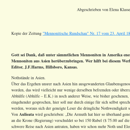
Abgeschrieben von Elena Klasse
Kopie der Zeitung
"Mennonitische Rundschau" Nr. 17 vom 23. April 18
Gott sei Dank, daß unter sämmtlichen Mennoniten in Amerika ener
Mennoniten aus Asien herüberzubringen. Wer hilft bei diesem Werk
Editor, J.F.Harms, Hillsboro, Kansas.
Nothstände in Asien.
Über das Ergehen unsrer nach Asien hin ausgewanderten Glaubensgenossen
worden, das wird vielleicht nur wenige derselben befremden oder überra
Abhülfe (Abhilfe – E.K.) in noch anderer Weise, wie bisher geschenen,
eingehender gesprochen, hier soll nur durch einige für sich selbst spre
werden, woraus sich der geneigte Leser die dringliche Nothwendigkeit sc
Aulieata
Von
wird geschrieben: „Die Armuth hat hier so überhand genom
an die Krone (Regierung) verschuldet so bei 150 Rubel ($ 75.00 auf die 
schwere Reise nach Asien antraten, haben wir schon mehr Noth und Ele