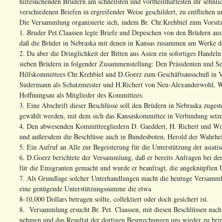
hilfesuchenden Brüdern am schnellsten und vortheillhaftesten ihr sehnl
verschiedenen Briefen in ergreifender Weise geschildert, zu entfliehen
Die Versammlung organisierte sich, indem Br. Chr.Krehbiel zum Vorsit
1. Bruder Pet.Claassen legte Briefe und Depeschen von den Brüdern a
daß die Brüder in Nebraska mit denen in Kansas zusammen am Werke der
2. Da aber die Dringlichkeit der Bitten aus Asien ein sofortiges Hand
sieben Brüdern in folgender Zusammenstellung: Den Präsidenten und S
Hilfskommittees Chr.Krehbiel und D.Goerz zum Geschäftsausschuß in V
Sudermann als Schatzmeister und H.Richert von Neu-Alexanderwohl, 
Hoffnungsau als Mitglieder des Kommittees.
3. Eine Abschrift dieser Beschlüsse soll den Brüdern in Nebraska zuge
gewählt werden, mit dem sich das Kansaskommittee in Verbindung setz
4. Den abwesenden Kommitteegliedern D. Gaeddert, H. Richert und Wm. E
und außersdem die Beschlüsse auch in Bundesboten, Herold der Wahrhe
5. Ein Aufruf an Alle zur Begeisterung für die Unterstützung der asiati
6. D.Goerz berichtete der Versammlung, daß er bereits Anfragen bei de
für die Emigranten gemacht und wurde er beanfragt, die angeknüpften 
7. Als Grundlage solcher Unterhandlungen macht die heutuge Versammlu
eine genügende Unterstützungssumme die etwa
8-10,000 Dollars betragen sollte, collektiert oder doch gesichert ist.
8. Versammlung ersucht Br. Pet. Claassen, mit diesen Beschlüssen nach
nehmen und das Resultat der dortigen Besprechungen uns wieder zu bri