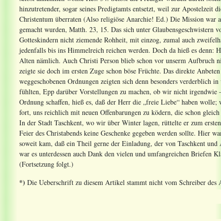
hinzutretender, sogar seines Predigtamts entsetzt, weil zur Apostelzeit 
Christentum überraten (Also religiöse Anarchie! Ed.) Die Mission war a
gemacht wurden, Matth. 23, 15. Das sich unter Glaubensgeschwistern vo
Gotteskindern nicht ziemende Rohheit, mit einzog, zumal auch zweifelh
jedenfalls bis ins Himmelreich reichen werden. Doch da hieß es denn: H
Alten nämlich. Auch Christi Person blieb schon vor unserm Aufbruch n
zeigte sie doch im ersten Zuge schon böse Früchte. Das direkte Anbeten 
weggeschobenen Ordnungen zeigten sich denn besonders verderblich in 
fühlten, Epp darüber Vorstellungen zu machen, ob wir nicht irgendwie 
Ordnung schaffen, hieß es, daß der Herr die „freie Liebe“ haben wolle;
fort, uns reichlich mit neuen Offenbarungen zu ködern, die schon gleich
In der Stadt Taschkent, wo wir über Winter lagen, rüttelte er zum erst
Feier des Christabends keine Geschenke gegeben werden sollte. Hier wa
soweit kam, daß ein Theil gerne der Einladung, der von Taschkent und 
war es unterdessen auch Dank den vielen und umfangreichen Briefen K
(Fortsetzung folgt.)
*)
Die Ueberschrift zu diesem Artikel stammt nicht vom Schreiber des Ar