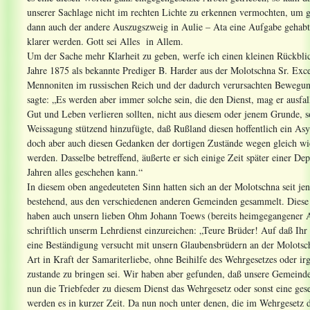
unserer Sachlage nicht im rechten Lichte zu erkennen vermochten, um ga
dann auch der andere Auszugszweig in Aulie – Ata eine Aufgabe gehab
klarer werden. Gott sei Alles in Allem.
Um der Sache mehr Klarheit zu geben, werfe ich einen kleinen Rückbli
Jahre 1875 als bekannte Prediger B. Harder aus der Molotschna Sr. Exc
Mennoniten im russischen Reich und der dadurch verursachten Bewegun
sagte: „Es werden aber immer solche sein, die den Dienst, mag er ausfa
Gut und Leben verlieren sollten, nicht aus diesem oder jenem Grunde, s
Weissagung stützend hinzufügte, daß Rußland diesen hoffentlich ein As
doch aber auch diesen Gedanken der dortigen Zustände wegen gleich wi
werden. Dasselbe betreffend, äußerte er sich einige Zeit später einer De
Jahren alles geschehen kann.“
In diesem oben angedeuteten Sinn hatten sich an der Molotschna seit j
bestehend, aus den verschiedenen anderen Gemeinden gesammelt. Diese 
haben auch unsern lieben Ohm Johann Toews (bereits heimgegangener A
schriftlich unserm Lehrdienst einzureichen: „Teure Brüder! Auf daß Ihr
eine Beständigung versucht mit unsern Glaubensbrüdern an der Molotsch
Art in Kraft der Samariterliebe, ohne Beihilfe des Wehrgesetzes oder ir
zustande zu bringen sei. Wir haben aber gefunden, daß unsere Gemeinde di
nun die Triebfeder zu diesem Dienst das Wehrgesetz oder sonst eine gese
werden es in kurzer Zeit. Da nun noch unter denen, die im Wehrgesetz di