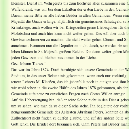
kleinsten Dienst im Wehrgesetz bis zum höchsten alles zusammen eine Or
Waffendienst, was wir bei dem Erkalten der ersten Liebe in den Gemein
Darum meine Bitte an alle lieben Brüder in allen Gemeinden: Wenn eine 
Majestät die Gnade erlange, alljährlich ein gemeinsames Schutzgeld zu z
Krimkriege; auch wollen wir bei Kriegszeiten gerne Liebesgaben für di
Molotschna und auch hier kann nicht weiter gehen. Das soll aber auch 
Gewissensschmerzen zu machen, die nicht weiter gehen können, und Sr. 
annehmen. Kommen nun die Deputierten nicht durch, so werden sie um e
leben können in Sr. Majestät großem Reiche. Die dann weiter gehen kön
jeden Gewissen und bleiben zusammen in der Liebe.
Gez. Johann Toews.“
Das war im Jahre 1874. Doch beruhigte sich unsere Gemeinde an der Wolg
Stadium, in das unser Bekenntnis gekommen, wenn auch nur vorläufig
teuern Lehrers M. Klaaßen, das ich jedenfalls noch in einigen von ihm 
wir wohl schon in die zweite Hälfte des Jahres 1878 gekommen, als der He
Gemeinde aufs neue zu ernstlichen Fragen nach Gottes Willen anregte.
Auf die Ueberzeugung hin, daß er seine Söhne nicht in den Dienst geben
um zu sehen, wie man da zu dieser Sache stehe. Ihn begleitete der vorh
neugesammelte Gemeinde des Aeltesten Abraham Peters, konnten da aber
Zufluchtsort nicht finden zu dürfen glaubte, und auf der andern Seite 
Gott lenkt. Die Brüder dort besannen sich. Ohm Peters mit Bruder mantl