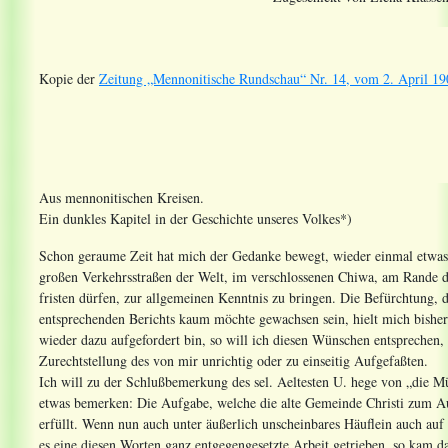
Kopie der
Zeitung „Mennonitische Rundschau“ Nr. 14, vom 2. April 190
Aus mennonitischen Kreisen.
Ein dunkles Kapitel in der Geschichte unseres Volkes*)
Schon geraume Zeit hat mich der Gedanke bewegt, wieder einmal etwas ü
großen Verkehrsstraßen der Welt, im verschlossenen Chiwa, am Rande de
fristen dürfen, zur allgemeinen Kenntnis zu bringen. Die Befürchtung, 
entsprechenden Berichts kaum möchte gewachsen sein, hielt mich bisher
wieder dazu aufgefordert bin, so will ich diesen Wünschen entsprechen, 
Zurechtstellung des von mir unrichtig oder zu einseitig Aufgefaßten.
Ich will zu der Schlußbemerkung des sel. Aeltesten U. hege von „die M
etwas bemerken: Die Aufgabe, welche die alte Gemeinde Christi zum Auf
erfüllt. Wenn nun auch unter äußerlich unscheinbares Häuflein auch auf
es eine diesen Worten ganz entgegengesetzte Arbeit getrieben, so kam da