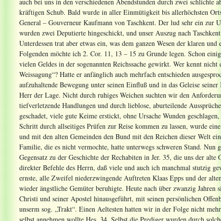
auch bei uns in den verschiedenen Abendstunden durch zwei schlichte ab
kräftigen Schub. Bald wurde in aller Einmütigkeit bis allerhöchsten Ort
General – Gouverneur Kaufmann von Taschkent. Der lud sehr ein zur Ueb
wurden zwei Deputierte hingeschickt, und unser Auszug nach Taschkent i
Unterdessen trat aber etwas ein, was dem ganzen Wesen der klaren und
Folgenden möchte ich 2. Cor. 11, 13 – 15 zu Grunde legen. Schon eini
vielen Geldes in der sogenannten Reichssache gewirkt. Wer kennt nicht d
Weissagung“? Hatte er anfänglich auch mehrfach entschieden ausgesproc
aufzuhaltende Bewegung unter seinen Einfluß und in das Geleise seiner 
Herr der Lage. Nicht durch ruhiges Weichen suchten wir den Anforderu
tiefverletzende Handlungen und durch lieblose, aburteilende Aussprüche
geschadet, viele gute Keime erstickt, ohne Ursache Wunden geschlagen, 
Schritt durch allseitiges Prüfen zur Reise kommen zu lassen, wurde e
und mit den alten Gemeinden den Bund mit den Reichen dieser Welt ein
Familie, die es nicht vermochte, hatte unterwegs schweren Stand. Nun 
Gegensatz zu der Geschichte der Rechabiten in Jer. 35, die uns der al
direkter Befehle des Herrn, daß viele und auch ich manchmal stutzig ge
ernste, alle Zweifel niederzwingende Auftreten Klaas Epps und der alten
wieder ängstliche Gemüter beruhigte. Heute nach über zwanzig Jahren s
Christi und seiner Apostel hinausgeführt, mit seinen persönlichen Offe
unserm sog. „Trakt“. Einen Aeltesten hatten wir in der Folge nicht meh
selbst annehmen wollte Hes. 34. Selbst die Prediger wurden durch solch