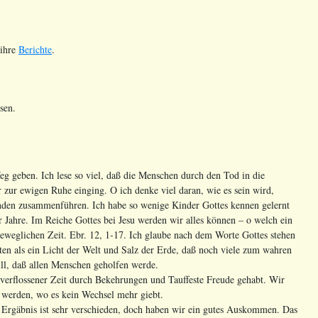
 ihre
Berichte
.
sen.
g geben. Ich lese so viel, daß die Menschen durch den Tod in die
 zur ewigen Ruhe einging. O ich denke viel daran, wie es sein wird,
genden zusammenführen. Ich habe so wenige Kinder Gottes kennen gelernt
er Jahre. Im Reiche Gottes bei Jesu werden wir alles können – o welch ein
weglichen Zeit. Ebr. 12, 1-17. Ich glaube nach dem Worte Gottes stehen
en als ein Licht der Welt und Salz der Erde, daß noch viele zum wahren
ll, daß allen Menschen geholfen werde.
in verflossener Zeit durch Bekehrungen und Tauffeste Freude gehabt. Wir
t werden, wo es kein Wechsel mehr giebt.
 Ergäbnis ist sehr verschieden, doch haben wir ein gutes Auskommen. Das