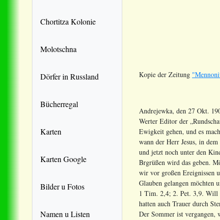
Chortitza Kolonie
Molotschna
Kopie der Zeitung
"Mennonit
Dörfer in Russland
Bücherregal
Andrejewka, den 27 Okt. 19
Werter Editor der „Rundschau
Karten
Ewigkeit gehen, und es macht
wann der Herr Jesus, in dem
und jetzt noch unter den Kind
Karten Google
Brgrüßen wird das geben. Mö
wir vor großen Ereignissen 
Glauben gelangen möchten un
Bilder u Fotos
1 Tim. 2,4; 2. Pet. 3,9. Wil
hatten auch Trauer durch Ste
Namen u Listen
Der Sommer ist vergangen, w