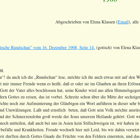
Abgeschrieben von Elena Klassen (
Email
), alle
ische Rundschau" vom 16. Dezember 1908, Seite 14.
(gotisch) von Elena Klas
08.
“! da auch ich die „Rundschau“ lese, möchte ich ihr auch etwas mit auf den We
 mir immer Freude wenn es heißt, daß er oder sie im Glauben an ihren Erlöser
 Gott der Vater alles beschlossen hat, seine Kinder wird aus allen Himmelsge
ern Gottes zu reisen, das ist vorbei. Schreite schon über die Mitte der sechzig
chte noch zur Aufmunterung der Gläubigen ein Wort anführen in dieser sehr be
und Umwälzungen. Laßt und ernstlich beten, daß Gott sein Volk möchte ausrüst
d der Schmerzenslohn groß werde der Jesus unserem Heilande gehört. Gott wi
l noch mitteilen, daß auch bei uns in Asien kein Stillschweigen ist, wir haben 
rbefälle und Krankheiten. Freude wechselt hier mit Leid, bis wir dahin versetz
ir durften durch Gottes Gnade die Früchte von den Feldern einernten, und das