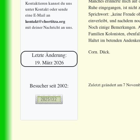
Manches erinnerte mich auf d
Kontaktieren kannst du uns
Ruhe eingegangen, ist nicht 
unter Kontakt oder sende
Sprichwort: „keine Freude o
eine E-Mail an
einverleibt, und nachdem no
kontakt@chortitza.org
Noch einige Bemerkungen. Am
mit deiner Nachricht an uns.
Familien Kolonisten, ebenfa
Haltet im betenden Andenken
Corn. Dück.
Letzte Änderung:
19. März 2026
Zuletzt geändert
am
7 Novemb
Besucher seit 2002: