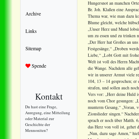
Hungersnot an manchen Orten
Br. Joh. Klaßen eine Ansprac
Archive
Thema war, wie man dazu kom
Blume gleicht, welche hübsc
„Unser Herz und Mund lobsin
Links
um zu essen und zu trinken n
„Der Herr hat Großes an uns
Sitemap
Festgesänge,“ „Droben werden
Liebe,“ „Lobt Gott mit frohe
Welt ist voll des Herrn Mach
Spende
die Wange. Nachdem alle geha
wir in unserer Armut viele 
104, 13 – 14 gesprochen; er 
strafen, und sollen auch noc
Kontakt
Vers vor: „Herr deine Huld i
noch vom Chor gesungen: „La
Du hast eine Frage,
munterm Gesang,“ „Voran, vo
Anregung, eine Mitteilung
Zionslieder singen.“ Nachdem
oder Material zur
sprach er noch über Matth. 6
Geschichte der
das Herz von voll ist, gehe
Mennoniten?
„Nun, dazu sage Amen,“ hiel