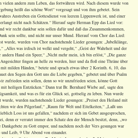
n vielen andern zum Leben, das fortwähren wird. Nach diesem wurde von
rgebung heißt das schöne Wort“ vorgesagt und von ihm gebetet. Sein
ahres Anstreben ein Gottesdienst von leerem Lippenwerk ist, und einer
erlangt nicht nach Schätzen.“ Hierauf sagte Herman Epp das Lied vor:
, und wir recht dankbar sein sollen dafür und daß das Zusammenkommen,
 Dank sein sollte, und nicht nur unser Mund. Hierauf vom Chor das Lied:
ist wurde, wurden von Chor nachstehende Lieder gesungen: „Jubelklänge,
“ „Alles was irdisch ist welkt und vergeht,“ „Geist der Wahrheit und der
r andern Hand ein Speer,“ „Nicht mehr mein, ich bin erlöst,“ „Die ganze
 Angesichter fingen an helle zu werden, hier und da floß eine Thräne über
 mit milden Händen,“ betete und sprach etwas über 2 Korinth. 6, 10, das
auet den Segen den Gott uns die Liebe gegeben,“ gebetet und über Psalm
ir zufrieden sein sollen, denn so wir unzufrieden seien, könne Gott
 mit heiligen Entzücken.“ Dann trat Br. Bernhard Wiebe auf, sagte den
ügsamkeit, und was es für ein Glück sei, gottselig zu leben. Nun wurde
t wurde, wurden nachstehende Lieder gesungen: „Preiset den Heiland mit
hten wir den Pilgerlauf,“ „Raum für Welt und Eitelkeiten,“ „Laßt uns
ieblich Loss ist uns gefallen,“ nachdem er sich im Gebet ausgesprochen,
sei, denn er verratet immer den Schatz den der Mensch besitzt, denn, „wo
nige Dankgebete zu Gott empor, und nachdem noch der Vers gesungen war
e und Leib, 9 Uhr Abend von einander.