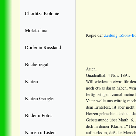
Chortitza Kolonie
Molotschna
Kopie der
Zeitung „Zions-Bo
Dörfer in Russland
Bücherregal
Asien.
Gnadenthal, 4 Nov. 1891.
Karten
Will wiederum etwas für den
noch etwas daran haben, wenn
fertig bringen, zumal meine
Karten Google
Vater wolle uns würdig mache
dem Erntefest, ist aber nich
Herzen geleuchtet. Jedoch da
Bilder u Fotos
Gebetsstunde über Matth. 6, 
dich in deiner Klarheit.“ Hi
Namen u Listen
aufmerksam, daß der Mensch n