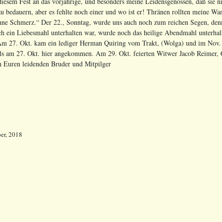
iesem Fest an das vorjährige, und besonders meine Leidensgenossen, daß sie ni
zu bedauern, aber es fehlte noch einer und wo ist er! Thränen rollten meine Wan
hne Schmerz.“ Der 22., Sonntag, wurde uns auch noch zum reichen Segen, de
ch ein Liebesmahl unterhalten war, wurde noch das heilige Abendmahl unterhal
 27. Okt. kam ein lediger Herman Quiring vom Trakt, (Wolga) und im Nov. k
lls am 27. Okt. hier angekommen. Am 29. Okt. feierten Witwer Jacob Reimer, 
 Euren leidenden Bruder und Mitpilger
er, 2018