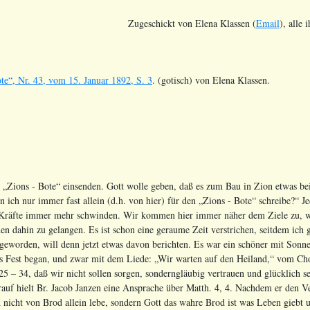
Zugeschickt von Elena Klassen (
Email
), alle 
te“, Nr. 43, vom 15. Januar 1892, S. 3
. (gotisch) von Elena Klassen.
 „Zions - Bote“ einsenden. Gott wolle geben, daß es zum Bau in Zion etwas be
 ich nur immer fast allein (d.h. von hier) für den „Zions - Bote“ schreibe?“ J
 Kräfte immer mehr schwinden. Wir kommen hier immer näher dem Ziele zu, wo 
n dahin zu gelangen. Es ist schon eine geraume Zeit verstrichen, seitdem ich 
t geworden, will denn jetzt etwas davon berichten. Es war ein schöner mit Sonn
s Fest began, und zwar mit dem Liede: „Wir warten auf den Heiland,“ vom Chor
25 – 34, daß wir nicht sollen sorgen, sonderngläubig vertrauen und glücklich
erauf hielt Br. Jacob Janzen eine Ansprache über Matth. 4, 4. Nachdem er den V
icht von Brod allein lebe, sondern Gott das wahre Brod ist was Leben giebt u