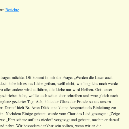
ihre
Berichte
.
itragen möchte. Oft kommt in mir die Frage: „Werden die Leser auch
edoch habe ich es aus Liebe gethan, weiß nicht, wie lang ichs noch werde
alles andere wird aufhören, die Liebe nur wird bleiben. Gott unser
geschrieben habe, wollte auch schon eher schreiben und zwar gleich nach
englanz gezierter Tag. Ach, hätte der Glanz der Freude so aus unsern
. Darauf hielt Br. Aron Dück eine kleine Ansprache als Einleitung zur
 sein. Nachdem Einige gebetet, wurde vom Chor das Lied gesungen: „Zeige
ers: „Herr schaue auf uns nieder“ vorgesagt und gebetet, machte er darauf
nd nährt. Wir besonders dankbar sein sollten, wenn wir an die