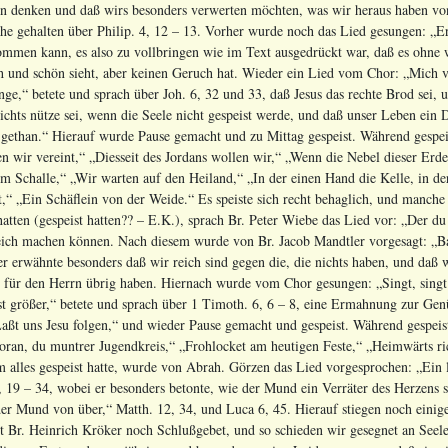
 denken und daß wirs besonders verwerten möchten, was wir heraus haben vo
he gehalten über Philip. 4, 12 – 13. Vorher wurde noch das Lied gesungen: „E
men kann, es also zu vollbringen wie im Text ausgedrückt war, daß es ohne w
h und schön sieht, aber keinen Geruch hat. Wieder ein Lied vom Chor: „Mich v
ge,“ betete und sprach über Joh. 6, 32 und 33, daß Jesus das rechte Brod sei
ichts nütze sei, wenn die Seele nicht gespeist werde, und daß unser Leben ein
 gethan.“ Hierauf wurde Pause gemacht und zu Mittag gespeist. Während gespe
 wir vereint,“ „Diesseit des Jordans wollen wir,“ „Wenn die Nebel dieser Erde,
m Schalle,“ „Wir warten auf den Heiland,“ „In der einen Hand die Kelle, in de
t,“ „Ein Schäflein von der Weide.“ Es speiste sich recht behaglich, und manche
tten (gespeist hatten?? – E.K.), sprach Br. Peter Wiebe das Lied vor: „Der du
reich machen können. Nach diesem wurde von Br. Jacob Mandtler vorgesagt: „B
er erwähnte besonders daß wir reich sind gegen die, die nichts haben, und daß w
h für den Herrn übrig haben. Hiernach wurde vom Chor gesungen: „Singt, singt
st größer,“ betete und sprach über 1 Timoth. 6, 6 – 8, eine Ermahnung zur Gen
ßt uns Jesu folgen,“ und wieder Pause gemacht und gespeist. Während gespeis
ran, du muntrer Jugendkreis,“ „Frohlocket am heutigen Feste,“ „Heimwärts ric
 alles gespeist hatte, wurde von Abrah. Görzen das Lied vorgesprochen: „Ein l
, 19 – 34, wobei er besonders betonte, wie der Mund ein Verräter des Herzens 
t der Mund von über,“ Matth. 12, 34, und Luca 6, 45. Hierauf stiegen noch ei
t Br. Heinrich Kröker noch Schlußgebet, und so schieden wir gesegnet an Seel