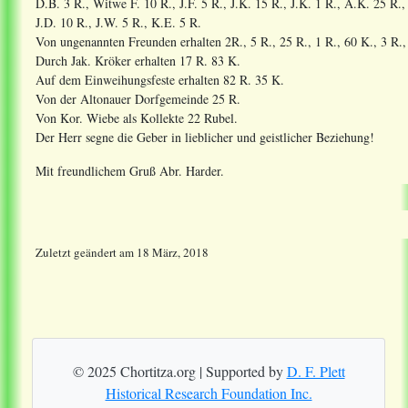
D.B. 3 R., Witwe F. 10 R., J.F. 5 R., J.K. 15 R., J.K. 1 R., A.K. 25 R., 
J.D. 10 R., J.W. 5 R., K.E. 5 R.
Von ungenannten Freunden erhalten 2R., 5 R., 25 R., 1 R., 60 K., 3 R., 
Durch Jak. Kröker erhalten 17 R. 83 K.
Auf dem Einweihungsfeste erhalten 82 R. 35 K.
Von der Altonauer Dorfgemeinde 25 R.
Von Kor. Wiebe als Kollekte 22 Rubel.
Der Herr segne die Geber in lieblicher und geistlicher Beziehung!
Mit freundlichem Gruß Abr. Harder.
Zuletzt geändert
am
18 März, 2018
© 2025 Chortitza.org | Supported by
D. F. Plett
Historical Research Foundation Inc.