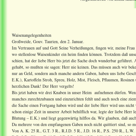
Waisenangelegenheiten
Großweide, Gouv. Taurien, den 2. Januar.
Im Vertrauen auf und Gott Seine Verheißungen, fingen wir, meine Frau 
wo stellenlose Waisenkinder ein heim finden können. Trotzdem daß un
schien, hat der liebe Herr bis jetzt die Sache doch wunderbar geführet. 
gehabt, so mußten sie sagen: Herr nie keinen. Das müssen auch wir beke
nur an Geld, sondern auch manche andern Gaben, haben uns liebe Gesc
E.K.), Kartoffeln Stroh, Spreu, Holz, Mist, Fleisch, Pflaumen, Rosinen
herzlichen Dank! Der Herr vergelts!
Bis jetzt haben wir drei Knaben in unser Heim aufnehmen dürfen. Wenn
manches zurechtzubauen und einzurichten fehlt und auch noch eine zieml
die Sache einen Fortgang haben wird und der liebe Herr wird uns nicht
schon einige Zeit in unserer Arbeit behilflich war, legte der liebe Herr 
Blutung – E.K.) und liegt gegenwärtig hilflos da. Wir glauben, daß auch 
Da mehrere von den empfangenen Gaben noch nicht quittiert sind, so möc
Von A. K. 25 R., G.T. 3 R., R.J.D. 5 R., J.D. 16 R., P.S. 250 R., L.W. 