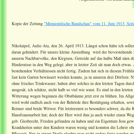
Kopie der Zeitung
"Mennonitische Rundschau" vom 11. Juni 1913, Seit
Nikolaipol, Aulie-Ata, den 26. April 1913. Längst schon hätte ich sollen
daran gehindert. Für unsere kleine Ansiedlung wird der bevorstehende
unserm Nachbarvolke, den Kirgisen, Getreide auf das halbe Maß säen d
Hindernisse in den Weg gelegt; aber in letzter Zeit sät man doch etwa
bestehenden Verhältnissen nicht fertig. Zudem hat sich in diesem Frühli
fast kein Garten bewässert werden konnte, ja in unseren drei Dörfern:
ohne frisches Trinkwasser; haben aber solches in den letzten Tagen d
ausgesät, ich schätze, nicht halb so viel wie sonst. Es sind in den letz
Witterung wegen beginnen die Obstbäume jetzt erst zu blühen. Im Allg
wird wohl endlich auch von der Behörde ihre Bestätigung erhalten, so
Reimer sind beide Witwer. Für letzterenist es besonders schwer, da die 
Hausfrauenarbeit hat; doch der Herr wird ihm ja auch wieder einen Weg 
geb. Giesbrecht, Frieden gefunden zu haben und ein Eigentum Jesu gew
Krankheiten unter den Kindern waren wenig und konnten die Lehrer ohn
Pflugzeit. Nur in einem Dorfe glaubte man nicht anders ferig werden z