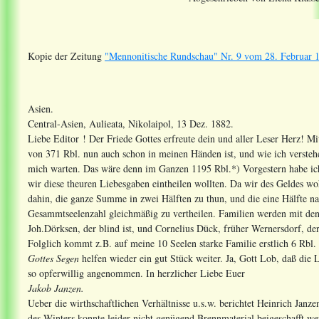
Kopie der Zeitung
"Mennonitische Rundschau" Nr. 9 vom 28. Februar 1
Asien.
Central-Asien, Aulieata, Nikolaipol, 13 Dez. 1882.
Liebe Editor ! Der Friede Gottes erfreute dein und aller Leser Herz! M
von 371 Rbl. nun auch schon in meinen Händen ist, und wie ich versteh
mich warten. Das wäre denn im Ganzen 1195 Rbl.*) Vorgestern habe ich
wir diese theuren Liebesgaben eintheilen wollten. Da wir des Geldes woh
dahin, die ganze Summe in zwei Hälften zu thun, und die eine Hälfte na
Gesammtseelenzahl gleichmäßig zu vertheilen. Familien werden mit den
Joh.Dörksen, der blind ist, und Cornelius Dück, früher Wernersdorf, der 
Folglich kommt z.B. auf meine 10 Seelen starke Familie erstlich 6 Rb
Gottes Segen
helfen wieder ein gut Stück weiter. Ja, Gott Lob, daß die Li
so opferwillig angenommen. In herzlicher Liebe Euer
Jakob Janzen.
Ueber die wirthschaftlichen Verhältnisse u.s.w. berichtet Heinrich Janze
des Winters konnte leider nicht genügend Brennmaterial beigeschafft we