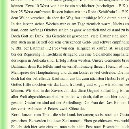
können. Etwa 10 Werst von hier ist ein stachlichter (stacheliger – E.K
hier 25 Werst entfernten Russen haben wir uns Rohr (Schilfrohr? – E.K.
dem Walde versehen, da aber der Weg fast unzählige Male durch einen kle
In den letzten sieben Wochen war es am Tage ziemlich warm, Nachts etw
kam, denn Anfangs Oktober schien es ganz winterlich und es stand zu 
Doch Gott sei Dank, das Getreide ist gewonnen, viele Häuser sind noch 
nun auch an in Betreff des sehr drückenden Geld- und schwer empfindl
½ Rbl. per Bathman (12 Pud) von den Kirgisen zu kaufen ist, so ist s
bei der Regierung in Taschkent dringend um eine Geldanleihe angehalten,
deswegen in Aulieata sind, Erfolg haben werden. Unsere Gemeinde brauc
Bathman, denn Kartoffeln sind unverhältnißmäßig theuer, Fleisch ist ni
Mehlspeise die Hauptnahrung und darum kostet es viel Getreide. Die im 
doch hat der betreffende Kaufmann uns bis zum nächsten Herbst Frist ge
Gottes Hilfe möchten wir das Land frühzeitig und so gut wir können bes
können. Wir sind in der Zuversicht, daß diese Gegend kulturfähig ist;
aller Welt abgeschlossen sind, so hoffen wir doch, daß es uns hier noch
gesund. Gestorben sind auf der Ansiedlung: Die Frau des Dav. Reimer,
des verst. Aeltesten A.Peters, zwei Söhne des
Korn. Janzen vom Trakt, die sehr krank herkamen; so ist noch ein Gust
gestorben. Es werden in dieser Zeit manche Ehen geschlossen, was wohl
Es lebt sich hier sehr einsam, man sieht nicht Post noch Eisenbahn, au