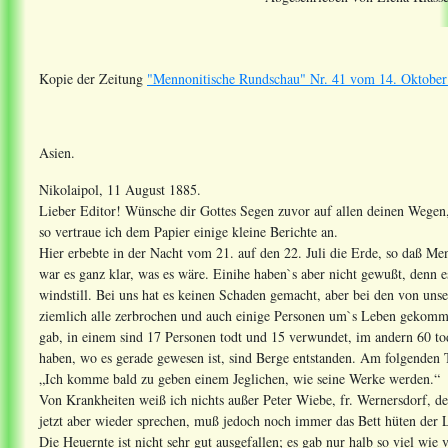
Kopie der Zeitung
"Mennonitische Rundschau" Nr. 41 vom 14. Oktober 
Asien.
Nikolaipol, 11 August 1885.
Lieber Editor! Wünsche dir Gottes Segen zuvor auf allen deinen Wegen, 
so vertraue ich dem Papier einige kleine Berichte an.
Hier erbebte in der Nacht vom 21. auf den 22. Juli die Erde, so daß
war es ganz klar, was es wäre. Einihe haben`s aber nicht gewußt, denn 
windstill. Bei uns hat es keinen Schaden gemacht, aber bei den von unse
ziemlich alle zerbrochen und auch einige Personen um`s Leben gekomme
gab, in einem sind 17 Personen todt und 15 verwundet, im andern 60 tod
haben, wo es gerade gewesen ist, sind Berge entstanden. Am folgenden Ta
„Ich komme bald zu geben einem Jeglichen, wie seine Werke werden.“
Von Krankheiten weiß ich nichts außer Peter Wiebe, fr. Wernersdorf, d
jetzt aber wieder sprechen, muß jedoch noch immer das Bett hüten der 
Die Heuernte ist nicht sehr gut ausgefallen; es gab nur halb so viel wie