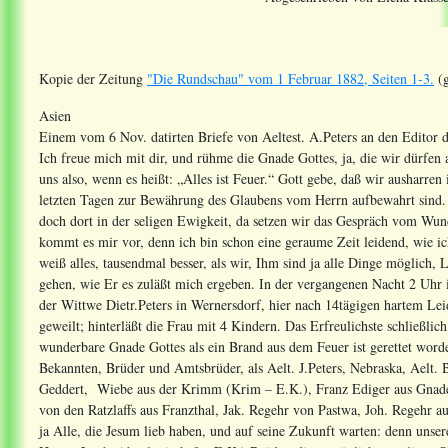
Kopie der Zeitung
"Die Rundschau" vom 1 Februar 1882, Seiten 1-3.
(g
Asien
Einem vom 6 Nov. datirten Briefe von Aeltest. A.Peters an den Editor d
Ich freue mich mit dir, und rühme die Gnade Gottes, ja, die wir dürfen
uns also, wenn es heißt: „Alles ist Feuer.“ Gott gebe, daß wir ausharre
letzten Tagen zur Bewährung des Glaubens vom Herrn aufbewahrt sind. N
doch dort in der seligen Ewigkeit, da setzen wir das Gespräch vom Wund
kommt es mir vor, denn ich bin schon eine geraume Zeit leidend, wie ich
weiß alles, tausendmal besser, als wir, Ihm sind ja alle Dinge möglich, 
gehen, wie Er es zuläßt mich ergeben. In der vergangenen Nacht 2 Uhr
der Wittwe Dietr.Peters in Wernersdorf, hier nach 14tägigen hartem Lei
geweilt; hinterläßt die Frau mit 4 Kindern. Das Erfreulichste schließlich
wunderbare Gnade Gottes als ein Brand aus dem Feuer ist gerettet worde
Bekannten, Brüder und Amtsbrüder, als Aelt. J.Peters, Nebraska, Aelt.
Geddert, Wiebe aus der Krimm (Krim – E.K.), Franz Ediger aus Gnade
von den Ratzlaffs aus Franzthal, Jak. Regehr von Pastwa, Joh. Regehr 
ja Alle, die Jesum lieb haben, und auf seine Zukunft warten: denn unse