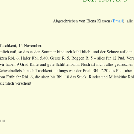
Abgeschrieben von Elena Klassen (
Email
), alle
, Taschkent, 14 November.
mlich naß, so das es den Sommer hindurch kühl blieb, und der Schnee auf den n
Weizen Rbl. 6, Hafer Rbl. 5.40, Gerste R. 5, Roggen R. 5 – alles für 12 Pud. V
ir haben 9 Grad Kälte und gute Schlittenbahn. Noch ist nicht alles gedroschen
weinefleisch nach Taschkent; anfangs war der Preis Rbl. 7.20 das Pud, aber j
m Frühjahr Rbl. 6, die alten bis Rbl. 10 das Stück. Rinder und Milchkühe Rbl.
ziemlich verschont.
018