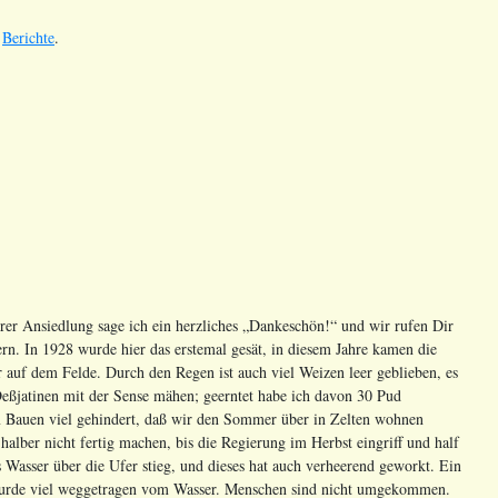
e
Berichte
.
rer Ansiedlung sage ich ein herzliches „Dankeschön!“ und wir rufen Dir
ern. In 1928 wurde hier das erstemal gesät, in diesem Jahre kamen die
 auf dem Felde. Durch den Regen ist auch viel Weizen leer geblieben, es
eßjatinen mit der Sense mähen; geerntet habe ich davon 30 Pud
im Bauen viel gehindert, daß wir den Sommer über in Zelten wohnen
ber nicht fertig machen, bis die Regierung im Herbst eingriff und half
 Wasser über die Ufer stieg, und dieses hat auch verheerend geworkt. Ein
olz wurde viel weggetragen vom Wasser. Menschen sind nicht umgekommen.