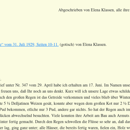
Abgeschrieben von Elena Klassen, alle ihr
e“ vom 31. Juli 1929, Seiten 10-11.
(gotisch) von Elena Klassen.
.
ief unter Nr. 347 vom 29. April habe ich erhalten am 17. Juni. Im Namen unse
r freuen uns, daß Ihr noch an uns denkt. Kurz will ich unsere Lage etwas schild
uch den großen Regen ist das Getreide verkommen und vieles blieb über Winter
atte 5 ½ Deßjatinen Weizen gesät, konnte aber wegen dem großen Kot nur 2 ½ D
 Pud bekommen, etliche nur 3 Pud, andere gar nichts. So hat der Regen auch 
cken abwechselnd besuchten. Viele konnten ihre Arbeit am Bau auch Armuts hal
ter fertig gemacht. Durch den Regen schwollen die Flüsse so sehr an, daß das
er lag, ging ganz unter; alle Häuser, die bereits fertig waren, fielen ein, H