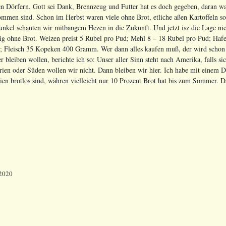
n Dörfern. Gott sei Dank, Brennzeug und Futter hat es doch gegeben, daran wa
mmen sind. Schon im Herbst waren viele ohne Brot, etliche aßen Kartoffeln so 
nkel schauten wir mitbangem Hezen in die Zukunft. Und jetzt isz die Lage nich
tig ohne Brot. Weizen preist 5 Rubel pro Pud; Mehl 8 – 18 Rubel pro Pud; H
; Fleisch 35 Kopeken 400 Gramm. Wer dann alles kaufen muß, der wird schon se
 bleiben wollen, berichte ich so: Unser aller Sinn steht nach Amerika, falls si
irien oder Süden wollen wir nicht. Dann bleiben wir hier. Ich habe mit einem
en brotlos sind, währen vielleicht nur 10 Prozent Brot hat bis zum Sommer. D
 2020