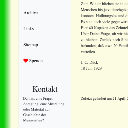
Zum Winter blieben sie in de
Menschen bis jetzt durchgeko
Archive
konnten. Hoffnungslos und du
Es sind auch viele gegenwär
Eier 40 Kopeken das Zehntel
Links
Über Deine Frage, ob wir hier
zu bleiben. Zurück nach Sib
Sitemap
befunden, daß etwa 20 Famili
verteilen.
Spende
J. C. Dück
18 Juni 1929
Kontakt
Du hast eine Frage,
Zuletzt geändert
am
21 April,
Anregung, eine Mitteilung
oder Material zur
Geschichte der
Mennoniten?