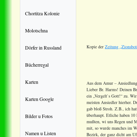
Chortitza Kolonie
Molotschna
Kopie der
Zeitung „Zionsbot
Dörfer in Russland
Bücherregal
Karten
Aus dem Amur – Ansiedlung
Lieber Br. Harms! Deinen Br
ein „Vergelt`s Gott!“ zu. Wi
Karten Google
meisten Ansiedler hierher. D
gab bloß Stroh. Z.B., ich h
überhaupt. Etliche haben 10
Bilder u Fotos
mußten, wi uns Regen und Mü
mit, so wurde manches im Win
Namen u Listen
Bezirk, der ganz dicht am Uf