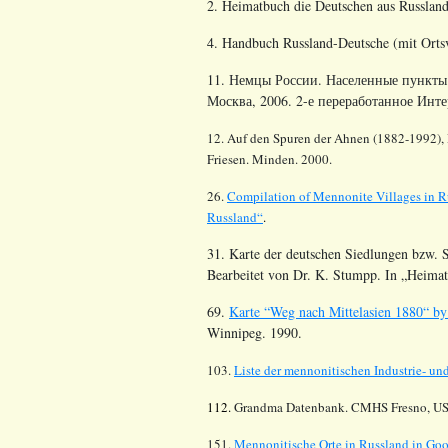
2. Heimatbuch die Deutschen aus Russland
4. Handbuch Russland-Deutsche (mit Ortsv
11. Немцы России. Населенные пункты 
Москва, 2006. 2-е переработанное Инте
12. Auf den Spuren der Ahnen (1882-1992), D
Friesen. Minden. 2000.
26.
Compilation of Mennonite Villages in R
Russland“
.
31. Karte der deutschen Siedlungen bzw. S
Bearbeitet von Dr. K. Stumpp. In „Heima
69.
Karte “Weg nach Mittelasien 1880“ by
Winnipeg. 1990.
103.
Liste der mennonitischen Industrie- u
112.
Grandma Datenbank. CMHS Fresno, US
151.
Mennonitische Orte in Russland in Go