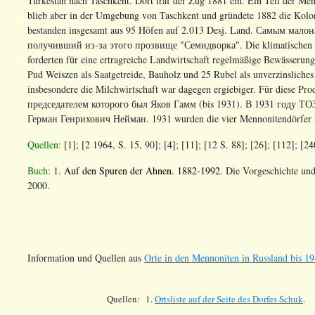
Turkestan nach Taschkent. Dort traf der Zug 1881 ein. Ein Teil der Me
blieb aber in der Umgebung von Taschkent und gründete 1882 die Kolon
bestanden insgesamt aus 95 Höfen auf 2.013 Desj. Land. Самым ма
получивший из-за этого прозвище "Семидворка". Die klimatischen Be
forderten für eine ertragreiche Landwirtschaft regelmäßige Bewässerun
Pud Weiszen als Saatgetreide, Bauholz und 25 Rubel als unverzinsliches
insbesondere die Milchwirtschaft war dagegen ergiebiger. Für diese 
председателем которого был Яков Гамм (bis 1931). В 1931 году Т
Герман Генрихович Нейман. 1931 wurden die vier Mennonitendörfer 
Quellen:
[1]; [2 1964, S. 15, 90]; [4]; [11]; [12 S. 88]; [26]; [112]; [24
Buch:
1.
Auf
den
Spuren
der
Ahnen
.
1882-1992.
Die Vorgeschichte und
2000.
Information und Quellen aus
Orte in den Mennoniten in Russland bis 19
Quellen:
1.
Ortsliste auf der Seite des Dorfes
Schuk
.