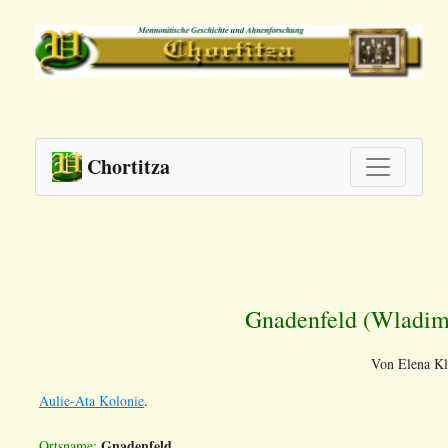
Chortitza
Gnadenfeld (Wladimi
Von Elena K
Aulie-Ata Kolonie
.
Gnadenfeld
Ortsname: