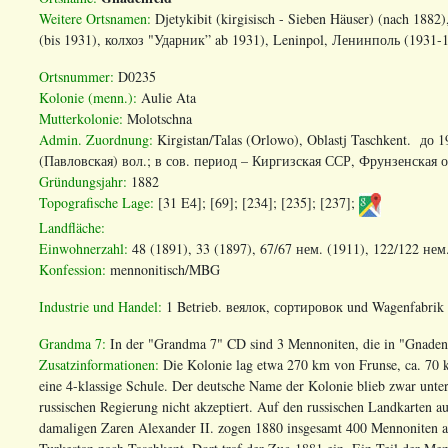
Weitere Ortsnamen:
Djetykibit (kirgisisch - Sieben Häuser) (nach 1
(bis 1931), колхоз "Ударник” ab 1931), Leninpol, Ленинполь (1931-19
Ortsnummer:
D0235
Kolonie (menn.):
Aulie Ata
Mutterkolonie:
Molotschna
Admin. Zuordnung:
Kirgistan/Talas (Orlowo), Oblastj Taschkent. до 
(
Павловская
)
вол
.;
в
сов
.
период
–
Киргизская
ССР
,
Фрунзенская
о
Gründungsjahr:
1882
Topografische Lage:
[31 E4]; [69]; [234]; [235]; [237];
Landfläche:
Einwohnerzahl:
48 (1891), 33 (1897), 67/67 нем. (1911), 122/122 нем.
Konfession:
mennonitisch/MBG
Industrie und Handel:
1 Betrieb. веялок, сортировок und Wagenfabrik G
Grandma 7:
In der "Grandma 7" CD sind 3 Mennoniten, die in "Gnadenf
Zusatzinformationen:
Die Kolonie lag etwa 270 km von Frunse, ca. 70 km
eine 4-klassige Schule. Der deutsche Name der Kolonie blieb zwar unter
russischen Regierung nicht akzeptiert. Auf den russischen Landkarten a
damaligen Zaren Alexander II. zogen 1880 insgesamt 400 Mennoniten a