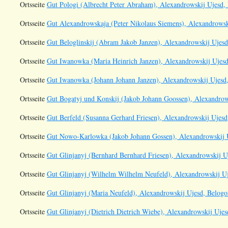
Ortsseite
Gut Pologi (Albrecht Peter Abraham), Alexandrowskij Ujesd, 
Ortsseite
Gut Alexandrowskaja (Peter Nikolaus Siemens), Alexandrowski
Ortsseite
Gut Beloglinskij (Abram Jakob Janzen), Alexandrowskij Ujesd
Ortsseite
Gut Iwanowka (Maria Heinrich Janzen), Alexandrowskij Ujesd
Ortsseite
Gut Iwanowka (Johann Johann Janzen), Alexandrowskij Ujesd,
Ortsseite
Gut Bogatyj und Konskij (Jakob Johann Goossen), Alexandrows
Ortsseite
Gut Berfeld (Susanna Gerhard Friesen), Alexandrowskij Ujesd
Ortsseite
Gut Nowo-Karlowka (Jakob Johann Gossen), Alexandrowskij U
Ortsseite
Gut Glinjanyj (Bernhard Bernhard Friesen), Alexandrowskij U
Ortsseite
Gut Glinjanyj (Wilhelm Wilhelm Neufeld), Alexandrowskij Uj
Ortsseite
Gut Glinjanyj (Maria Neufeld), Alexandrowskij Ujesd, Belogo
Ortsseite
Gut Glinjanyj (Dietrich Dietrich Wiebe), Alexandrowskij Ujes