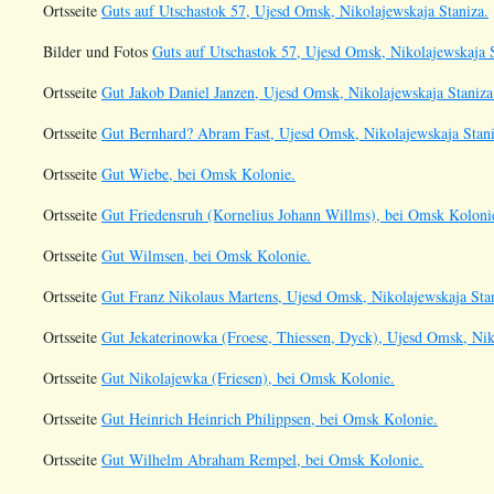
Ortsseite
Guts auf Utschastok 57, Ujesd Omsk, Nikolajewskaja Staniza.
Bilder und Fotos
Guts auf Utschastok 57, Ujesd Omsk, Nikolajewskaja S
Ortsseite
Gut Jakob Daniel Janzen, Ujesd Omsk, Nikolajewskaja Staniza
Ortsseite
Gut Bernhard? Abram Fast, Ujesd Omsk, Nikolajewskaja Stani
Ortsseite
Gut Wiebe, bei Omsk Kolonie.
Ortsseite
Gut Friedensruh (Kornelius Johann Willms), bei Omsk Koloni
Ortsseite
Gut Wilmsen, bei Omsk Kolonie.
Ortsseite
Gut Franz Nikolaus Martens, Ujesd Omsk, Nikolajewskaja Stan
Ortsseite
Gut Jekaterinowka (Froese, Thiessen, Dyck), Ujesd Omsk, Nik
Ortsseite
Gut Nikolajewka (Friesen), bei Omsk Kolonie.
Ortsseite
Gut Heinrich Heinrich Philippsen, bei Omsk Kolonie.
Ortsseite
Gut Wilhelm Abraham Rempel, bei Omsk Kolonie.