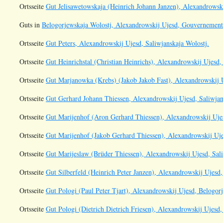
Ortsseite
Gut Jelisawetowskaja (Heinrich Johann Janzen), Alexandrowsk
Guts in
Belogorjewskaja Wolostj, Alexandrowskij Ujesd, Gouvernement 
Ortsseite
Gut Peters, Alexandrowskij Ujesd, Saliwjanskaja Wolostj.
Ortsseite
Gut Heinrichstal (Christian Heinrichs), Alexandrowskij Ujesd,
Ortsseite
Gut Marjanowka (Krebs) (Jakob Jakob Fast), Alexandrowskij U
Ortsseite
Gut Gerhard Johann Thiessen, Alexandrowskij Ujesd, Saliwjan
Ortsseite
Gut Marijenhof (Aron Gerhard Thiessen), Alexandrowskij Ujes
Ortsseite
Gut Marijenhof (Jakob Gerhard Thiessen), Alexandrowskij Uje
Ortsseite
Gut Marijeslaw (Brüder Thiessen), Alexandrowskij Ujesd, Sali
Ortsseite
Gut Silberfeld (Heinrich Peter Janzen), Alexandrowskij Ujesd
Ortsseite
Gut Pologi (Paul Peter Tjart), Alexandrowskij Ujesd, Belogor
Ortsseite
Gut Pologi (Dietrich Dietrich Friesen), Alexandrowskij Ujesd