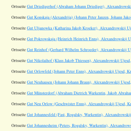
Ortsseite
Gut Driedigerhof (Abraham Johann Driediger), Alexandrowskij
Ortsseite
Gut Konskaja (Alexandrija) (Johann Peter Janzen, Johann Jako
Ortsseite
Gut Uljanowka (Katharina Jakob Kroeker), Alexandrowskij Uje
Ortsseite
Gut Pokrowskaja (Heinrich Heinrich Enns), Alexandrowskij Uj
Ortsseite
Gut Reinhof (Gerhard Wilhelm Schroeder), Alexandrowskij Uj
Ortsseite
Gut Nikolaihof (Klass Jakob Thiessen), Alexandrowskij Ujesd,
Ortsseite
Gut Orlowfeld (Johann Peter Enns), Alexandrowskij Ujesd, Kr
Ortsseite
Gut Neuhausen (Johann Johann Braun), Alexandrowskij Ujesd,
Ortsseite
Gut Münsterdorf (Abraham Dietrich Warkentin, Jakob Abraham
Ortsseite
Gut Neu Orlow (Geschwister Enns), Alexandrowskij Ujesd, Kr
Ortsseite
Gut Johannesfeld (Fast, Rogalsky, Warkentin), Alexandrowskij
Ortsseite
Gut Johannesheim (Peters, Rogalsky, Warkentin), Alexandrows