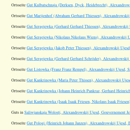
Ortsseite
Gut Kulbatschnaja (Derksen, Dyck, Heidebrecht), Alexandrowsk
Ortsseite
Gut Marijenhof (Abraham Gerhard Thiessen), Alexandrowskij 
Ortsseite
Gut Sergejewka (Gerhard Gerhard Thiessen), Alexandrowskij U
Ortsseite
Gut Sergejewka (Nikolaus Nikolaus Wiens), Alexandrowskij Uj
Ortsseite
Gut Sergejewka (Jakob Peter Thiessen), Alexandrowskij Ujesd,
Ortsseite
Gut Sergejewka (Gerhard Gerhard Schröder), Alexandrowskij U
Ortsseite
Gut Listowka (Franz Franz Rempel), Alexandrowskij Ujesd, Sa
Ortsseite
Gut Kankrinowka (Maria Peter Thissen), Alexandrowskij Ujesd
Ortsseite
Gut Kankrinowka (Johann Heinrich Pankraz, Gerhard Heinrich 
Ortsseite
Gut Kankrinowka (Isaak Isaak Friesen, Nikolaus Isaak Friesen
Guts in
Saliwjanskaja Wolostj, Alexandrowskij Ujesd, Gouvernement Je
Ortsseite
Gut Pologi (Heinrich Johann Janzen), Alexandrowskij Ujesd, 