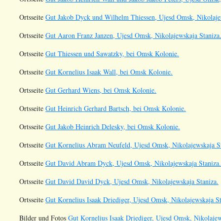
Ortsseite
Gut Jakob Dyck und Wilhelm Thiessen, Ujesd Omsk, Nikolaje
Ortsseite
Gut Aaron Franz Janzen, Ujesd Omsk, Nikolajewskaja Staniza
Ortsseite
Gut Thiessen und Sawatzky, bei Omsk Kolonie.
Ortsseite
Gut Kornelius Isaak Wall, bei Omsk Kolonie.
Ortsseite
Gut Gerhard Wiens, bei Omsk Kolonie.
Ortsseite
Gut Heinrich Gerhard Bartsch, bei Omsk Kolonie.
Ortsseite
Gut Jakob Heinrich Delesky, bei Omsk Kolonie.
Ortsseite
Gut Kornelius Abram Neufeld, Ujesd Omsk, Nikolajewskaja St
Ortsseite
Gut David Abram Dyck, Ujesd Omsk, Nikolajewskaja Staniza.
Ortsseite
Gut David David Dyck, Ujesd Omsk, Nikolajewskaja Staniza.
Ortsseite
Gut Kornelius Isaak Driediger, Ujesd Omsk, Nikolajewskaja St
Bilder und Fotos
Gut Kornelius Isaak Driediger, Ujesd Omsk, Nikolajew