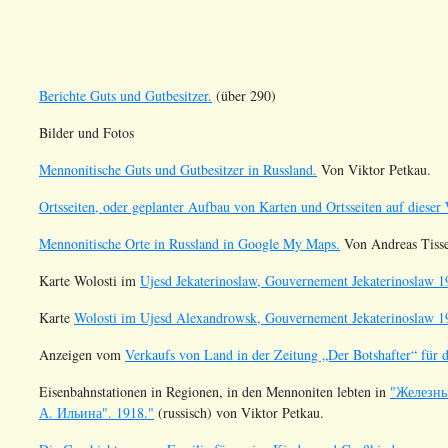
Berichte Guts und Gutbesitzer.
(über 290)
Bilder und Fotos
Mennonitische Guts und Gutbesitzer in Russland.
Von Viktor Petkau.
Ortsseiten, oder geplanter Aufbau von Karten und Ortsseiten auf dieser 
Mennonitische Orte in Russland in Google My Maps.
Von Andreas Tisse
Karte Wolosti im
Ujesd Jekaterinoslaw, Gouvernement Jekaterinoslaw 1
Karte
Wolosti im Ujesd Alexandrowsk, Gouvernement Jekaterinoslaw 1
Anzeigen vom
Verkaufs von Land in der Zeitung „Der Botshafter“ für d
Eisenbahnstationen in Regionen, in den Mennoniten lebten in
"Железны
А. Ильина". 1918."
(russisch) von Viktor Petkau.