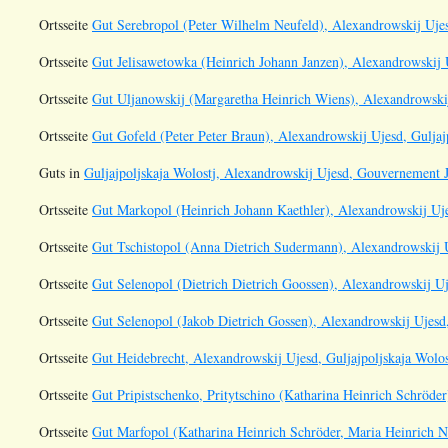
Ortsseite
Gut Serebropol (Peter Wilhelm Neufeld), Alexandrowskij Ujesd
Ortsseite
Gut Jelisawetowka (Heinrich Johann Janzen), Alexandrowskij U
Ortsseite
Gut Uljanowskij (Margaretha Heinrich Wiens), Alexandrowskij
Ortsseite
Gut Gofeld (Peter Peter Braun), Alexandrowskij Ujesd, Guljajp
Guts in
Guljajpoljskaja Wolostj, Alexandrowskij Ujesd, Gouvernement J
Ortsseite
Gut Markopol (Heinrich Johann Kaethler), Alexandrowskij Ujes
Ortsseite
Gut Tschistopol (Anna Dietrich Sudermann), Alexandrowskij Uj
Ortsseite
Gut Selenopol (Dietrich Dietrich Goossen), Alexandrowskij Uje
Ortsseite
Gut Selenopol (Jakob Dietrich Gossen), Alexandrowskij Ujesd,
Ortsseite
Gut Heidebrecht, Alexandrowskij Ujesd, Guljajpoljskaja Wolos
Ortsseite
Gut Pripistschenko, Pritytschino (Katharina Heinrich Schröder
Ortsseite
Gut Marfopol (Katharina Heinrich Schröder, Maria Heinrich Ne