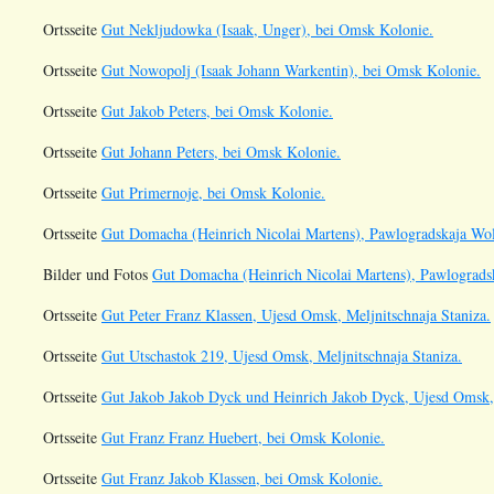
Ortsseite
Gut Nekljudowka (Isaak, Unger), bei Omsk Kolonie.
Ortsseite
Gut Nowopolj (Isaak Johann Warkentin), bei Omsk Kolonie.
Ortsseite
Gut Jakob Peters, bei Omsk Kolonie.
Ortsseite
Gut Johann Peters, bei Omsk Kolonie.
Ortsseite
Gut Primernoje, bei Omsk Kolonie.
Ortsseite
Gut Domacha (Heinrich Nicolai Martens), Pawlogradskaja Wolo
Bilder und Fotos
Gut Domacha (Heinrich Nicolai Martens), Pawlogradsk
Ortsseite
Gut Peter Franz Klassen, Ujesd Omsk, Meljnitschnaja Staniza.
Ortsseite
Gut Utschastok 219, Ujesd Omsk, Meljnitschnaja Staniza.
Ortsseite
Gut Jakob Jakob Dyck und Heinrich Jakob Dyck, Ujesd Omsk, 
Ortsseite
Gut Franz Franz Huebert, bei Omsk Kolonie.
Ortsseite
Gut Franz Jakob Klassen, bei Omsk Kolonie.