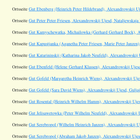
Ortsseite
Gut Ebenberg (Heinrich Peter Hildebrand), Alexandrowskij Uj
Ortsseite
Gut Peter Peter Friesen, Alexandrowskij Ujesd, Nataljewskaja 
Ortsseite
Gut Kamyschewatka, Michailowka (Gerhard Gerhard Bock), Al
Ortsseite
Gut Kapustjanka (Aganetha Peter Friesen, Marie Peter Janzen)
Ortsseite
Gut Katarininskij (Katharina Jakob Neufeld), Alexandrowskij 
Ortsseite
Gut Ebenfeld (Helene Gerhard Klassen), Alexandrowskij Ujesd,
Ortsseite
Gut Gofeld (Margaretha Heinrich Wiens), Alexandrowskij Ujes
Ortsseite
Gut Gofeld (Sara David Wiens), Alexandrowskij Ujesd, Guljaj
Ortsseite
Gut Rosental (Heinrich Wilhelm Hamm), Alexandrowskij Ujesd
Ortsseite
Gut Jelisawetowka (Peter Wilhelm Neufeld), Alexandrowskij Uj
Ortsseite
Gut Serebropol (Wilhelm Heinrich Janzen), Alexandrowskij Uje
Ortsseite
Gut Serebropol (Abraham Jakob Janzen), Alexandrowskij Ujesd