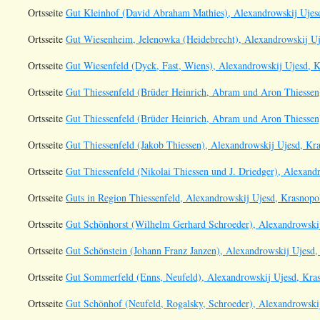
Ortsseite
Gut Kleinhof (David Abraham Mathies), Alexandrowskij Ujesd
Ortsseite
Gut Wiesenheim, Jelenowka (Heidebrecht), Alexandrowskij Uje
Ortsseite
Gut Wiesenfeld (Dyck, Fast, Wiens), Alexandrowskij Ujesd, K
Ortsseite
Gut Thiessenfeld (Brüder Heinrich, Abram und Aron Thiessen)
Ortsseite
Gut Thiessenfeld (Brüder Heinrich, Abram und Aron Thiessen)
Ortsseite
Gut Thiessenfeld (Jakob Thiessen), Alexandrowskij Ujesd, Kra
Ortsseite
Gut Thiessenfeld (Nikolai Thiessen und J. Driedger), Alexand
Ortsseite
Guts in Region Thiessenfeld, Alexandrowskij Ujesd, Krasnopol
Ortsseite
Gut Schönhorst (Wilhelm Gerhard Schroeder), Alexandrowskij
Ortsseite
Gut Schönstein (Johann Franz Janzen), Alexandrowskij Ujesd, 
Ortsseite
Gut Sommerfeld (Enns, Neufeld), Alexandrowskij Ujesd, Kras
Ortsseite
Gut Schönhof (Neufeld, Rogalsky, Schroeder), Alexandrowskij