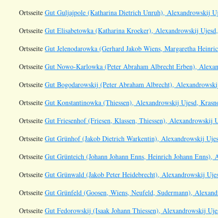
Ortsseite
Gut Guljajpole (Katharina Dietrich Unruh), Alexandrowskij Uj
Ortsseite
Gut Elisabetowka (Katharina Kroeker), Alexandrowskij Ujesd, 
Ortsseite
Gut Jelenodarowka (Gerhard Jakob Wiens, Margaretha Heinrich
Ortsseite
Gut Nowo-Karlowka (Peter Abraham Albrecht Erben), Alexand
Ortsseite
Gut Bogodarowskij (Peter Abraham Albrecht), Alexandrowskij
Ortsseite
Gut Konstantinowka (Thiessen), Alexandrowskij Ujesd, Krasno
Ortsseite
Gut Friesenhof (Friesen, Klassen, Thiessen), Alexandrowskij U
Ortsseite
Gut Grünhof (Jakob Dietrich Warkentin), Alexandrowskij Ujes
Ortsseite
Gut Grünteich (Johann Johann Enns, Heinrich Johann Enns), A
Ortsseite
Gut Grünwald (Jakob Peter Heidebrecht), Alexandrowskij Ujes
Ortsseite
Gut Grünfeld (Goosen, Wiens, Neufeld, Sudermann), Alexandr
Ortsseite
Gut Fedorowskij (Isaak Johann Thiessen), Alexandrowskij Ujes