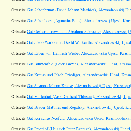
Ortsseite
Gut Schönbrunn (David Johann Matthies), Alexandrowskij Ujes
Ortsseite
Gut Schönhorst (Aganetha Enns), Alexandrowskij Ujesd, Krasn
Ortsseite
Gut Gerhard Toews und Abraham Schroeder, Alexandrowskij Uj
Ortsseite
Gut Jakob Warkentin, David Warkentin, Alexandrowskij Ujesd,
Ortsseite
Gut Erben von Heinrich Wiebe, Alexandrowskij Ujesd, Krasno
Ortsseite
Gut Blumenfeld (Peter Janzen), Alexandrowskij Ujesd, Krasno
Ortsseite
Gut Krause und Jakob Driediger, Alexandrowskij Ujesd, Krasn
Ortsseite
Gut Susanna Johann Krause, Alexandrowskij Ujesd, Krasnopolj
Ortsseite
Gut Marienhof (Aron Gerhard Thiessen), Alexandrowskij Ujesd
Ortsseite
Gut Brüder Matthies und Rogalsky, Alexandrowskij Ujesd, Kra
Ortsseite
Gut Kornelius Neufeld, Alexandrowskij Ujesd, Krasnopoljskaj
Ortsseite
Gut Peterhof (Heinrich Peter Banman), Alexandrowskij Ujesd,