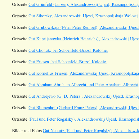
Ortsseite
Gut Grünfeld (Janzen), Alexandrowskij Ujesd, Krasnopoljskaja
Ortsseite
Gut Sikorsky, Alexandrowskij Ujesd, Krasnopoljskaja Wolostj.
Ortsseite
Gut Grubowskaja (Peter Peter Rempel), Alexandrowskij Ujesd,
Ortsseite
Gut Kuprijanowka (Heinrich Heinrichs), Alexandrowskij Ujesd
Ortsseite
Gut Chonuk, bei Schoenfeld-Brazol Kolonie.
Ortsseite
Gut Friesen, bei Schoenfeld-Brazol Kolonie.
Ortsseite
Gut Kornelius Friesen, Alexandrowskij Ujesd, Krasnopoljskaja
Ortsseite
Gut Abraham Abraham Albrecht und Peter Abraham Albrecht, 
Ortsseite
Gut Andrejewo (G. D. Peters), Alexandrowskij Ujesd, Krasnop
Ortsseite
Gut Blumenhof (Gerhard Franz Peters), Alexandrowskij Ujesd,
Ortsseite
(Paul und Peter Rogalsky), Alexandrowskij Ujesd, Krasnopolsk
Bilder und Fotos
Gut Neusatz (Paul und Peter Rogalsky), Alexandrowski