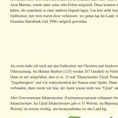
Aron Martens, wurde unter seine zehn Erben aufgeteilt. Diese konnten d
haben, die manchmal in einer anderen Gegend lagen. Um hier mehr he
Gutbesitzer, mit wem waren diese verheiratet, wo genau lag das Land, 
Grandma Datenbank (seit 1996) möglich geworden.
Als erstes habe ich mich mit den Gutbesitzer um Chortitza und Jasykowo 
Überraschung, bei Helmut Huebert [125] werden 267 Gutshöfe in Verbin
Dann ist mir aufgefallen, dass es ca. 32 mal "Ekaterinoslav Ujesd, Prina
"Zugehörigkeit" und war wahrscheinlich der Namen einer Spalte. Dann 
verbunden, dann wurde mir klar, der Autor wusste nicht was "Ujesd" u
Aber Gouvernement Jekaterinoslaw (Екатеринославская губерния) best
Jekaterinoslaw. Im Ujesd Jekaterinoslaw gab es 31 Wolosti, im Верхн
Wolostj) ist extrem wichtig, um herauszufinden wo das Land lag.