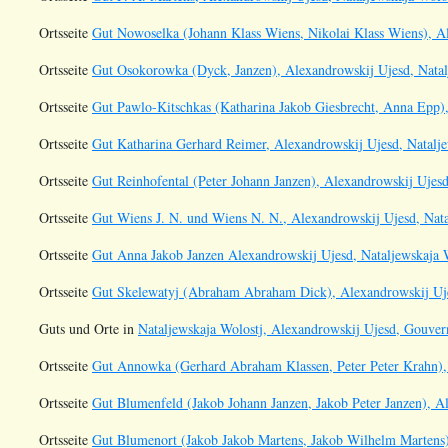
Ortsseite
Gut Nowoselka (Johann Klass Wiens, Nikolai Klass Wiens), Al
Ortsseite
Gut Osokorowka (Dyck, Janzen), Alexandrowskij Ujesd, Natal
Ortsseite
Gut Pawlo-Kitschkas (Katharina Jakob Giesbrecht, Anna Epp),
Ortsseite
Gut Katharina Gerhard Reimer, Alexandrowskij Ujesd, Natalje
Ortsseite
Gut Reinhofental (Peter Johann Janzen), Alexandrowskij Ujesd
Ortsseite
Gut Wiens J. N. und Wiens N. N., Alexandrowskij Ujesd, Nata
Ortsseite
Gut Anna Jakob Janzen Alexandrowskij Ujesd, Nataljewskaja W
Ortsseite
Gut Skelewatyj (Abraham Abraham Dick), Alexandrowskij Uje
Guts und Orte in
Nataljewskaja Wolostj, Alexandrowskij Ujesd, Gouver
Ortsseite
Gut Annowka (Gerhard Abraham Klassen, Peter Peter Krahn), 
Ortsseite
Gut Blumenfeld (Jakob Johann Janzen, Jakob Peter Janzen), Al
Ortsseite
Gut Blumenort (Jakob Jakob Martens, Jakob Wilhelm Martens)