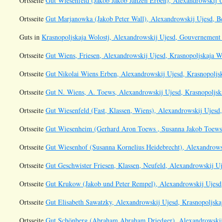
Ortsseite
Gut Wiesenfeld (Jakob Jakob Janzen Erben), Alexandrowskij U
Ortsseite
Gut Marjanowka (Jakob Peter Wall), Alexandrowskij Ujesd, B
Guts in
Krasnopoljskaja Wolostj, Alexandrowskij Ujesd, Gouvernement 
Ortsseite
Gut Wiens, Friesen, Alexandrowskij Ujesd, Krasnopoljskaja Wo
Ortsseite
Gut Nikolai Wiens Erben, Alexandrowskij Ujesd, Krasnopoljsk
Ortsseite
Gut N. Wiens, A. Toews, Alexandrowskij Ujesd, Krasnopoljska
Ortsseite
Gut Wiesenfeld (Fast, Klassen, Wiens), Alexandrowskij Ujesd,
Ortsseite
Gut Wiesenheim (Gerhard Aron Toews , Susanna Jakob Toews )
Ortsseite
Gut Wiesenhof (Susanna Kornelius Heidebrecht), Alexandrowsk
Ortsseite
Gut Geschwister Friesen, Klassen, Neufeld, Alexandrowskij Uj
Ortsseite
Gut Krukow (Jakob und Peter Rempel), Alexandrowskij Ujesd,
Ortsseite
Gut Elisabeth Sawatzky, Alexandrowskij Ujesd, Krasnopoljska
Ortsseite
Gut Schönberg (Abraham Abraham Driedger), Alexandrowskij 