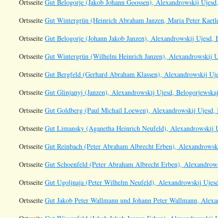
Ortsseite
Gut Belogorje (Jakob Johann Goossen), Alexandrowskij Ujesd,
Ortsseite
Gut Wintergrün (Heinrich Abraham Janzen, Maria Peter Kaetle
Ortsseite
Gut Belogorje (Johann Jakob Janzen), Alexandrowskij Ujesd, 
Ortsseite
Gut Wintergrün (Wilhelm Heinrich Janzen), Alexandrowskij U
Ortsseite
Gut Bergfeld (Gerhard Abraham Klassen), Alexandrowskij Uje
Ortsseite
Gut Glinjanyj (Janzen), Alexandrowskij Ujesd, Belogorjewskaj
Ortsseite
Gut Goldberg (Paul Michail Loewen), Alexandrowskij Ujesd, 
Ortsseite
Gut Limansky (Aganetha Heinrich Neufeld), Alexandrowskij U
Ortsseite
Gut Reinbach (Peter Abraham Albrecht Erben), Alexandrowski
Ortsseite
Gut Schoenfeld (Peter Abraham Albrecht Erben), Alexandrows
Ortsseite
Gut Ugoljnaja (Peter Wilhelm Neufeld), Alexandrowskij Ujesd
Ortsseite
Gut Jakob Peter Wallmann und Johann Peter Wallmann, Alexan