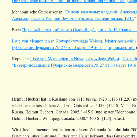
Die Geschichte unsrer Familie für meine Kinder und Großkinder gesa
Mennonitische Gutbesitzer in
"Список земельных владений Александ
Александровской Уездной Земской Управы. Екатеринослав. 1901.
"
Buch
"Красный немецкий скот в Омской губернии. А. П. Соколов. 
Liste von Mennoniten in Nowopokrowskaja Wolostj, Jekaterinoslawskij 
Губернские Ведомости № 27 от 30 марта 1916 года, приложение".
(
Kopie der
Liste von Mennoniten in Nowopokrowskaja Wolostj, Jekaterino
"Екатеринославские Губернские Ведомости № 27 от 30 марта 1916
Helmut Huebert hat in Russland von 1813 bis ca. 1920 1.176 (1.220) me
schätzt er die tatsächliche Zahl von Guts auf ca. 1.000 [125 S. V, 1]. E
Russia. Helmut Huebert. Canada. 2005." 415 S. und später "Mennonite E
Helmut Huebert. Winnipeg, Canada. 2008." 460 S. [125] befasst.
Wir (Russlandmennoniten) hatten zu diesem Zeitpunkt (um das Jahr 200
fast nichts, über Guts und Gutbesitzer. Es ist bekannt, dass Guts verer