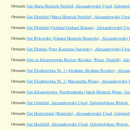
Ortsseite
Gut Maria Heinrich Neufeld, Alexandrowskij Ujesd, Guljajpolj
Ortsseite
Gut Ebenfeld (Maria Heinrich Neufeld), Alexandrowskij Ujesd,
Ortsseite
Gut Ebenfeld (Gerhard Gerhard Klassen), Alexandrowskij Ujesd
Ortsseite
Gut Bykowskij (Eduard Heinrich Heinrichs), Alexandrowskij Uj
Ortsseite
Gut Ebental (Peter Kornelius Sawatsky), Alexandrowskij Ujesd
Ortsseite
Guts in Jelisawetowka Region (Kroeker, Wiens, Neufeld), Alex
Ortsseite
Gut Elisabetowka Nr. 1 (Abraham Abraham Kroeker), Alexandr
Ortsseite
Gut Elisabetowka Nr. 2 (Margaretha Wiens), Alexandrowskij Uj
Ortsseite
Gut Jelisawetowka, Preobrashenka (Jakob Heinrich Wiens, Gerh
Ortsseite
Gut Grünfeld, Alexandrowskij Ujesd, Guljajpoljskaja Wolostj.
Ortsseite
Gut Heinrichstal (Heinrichs), Alexandrowskij Ujesd, Guljajpol
Ortsseite
Gut Hochfeld, Alexandrowskij Ujesd, Guljajpoljskaja Wolostj.