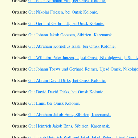
Ortsseite
Gut Peter Abraham Fast, bei Omsk Kolonie.
Ortsseite
Gut Nikolai Friesen, bei Omsk Kolonie.
Ortsseite
Gut Gerhard Gerbrandt, bei Omsk Kolonie.
Ortsseite
Gut Johann Jakob Goossen, Sibirien, Karenansk.
Ortsseite
Gut Abraham Kornelius Isaak, bei Omsk Kolonie.
Ortsseite
Gut Wilhelm Peter Janzen, Ujesd Omsk, Nikolajewskaja Staniz
Ortsseite
Gut Johann Toews und Gerhard Reimer, Ujesd Omsk, Nikolaje
Ortsseite
Gut Abram David Dirks, bei Omsk Kolonie.
Ortsseite
Gut David David Dirks, bei Omsk Kolonie.
Ortsseite
Gut Enns, bei Omsk Kolonie.
Ortsseite
Gut Abraham Jakob Enns, Sibirien, Karenansk.
Ortsseite
Gut Heinrich Jakob Enns, Sibirien, Karenansk.
Ortsseite
Gut Jakob Heinrich Wall und Jakob Jakob Peters, Ujesd Omsk,