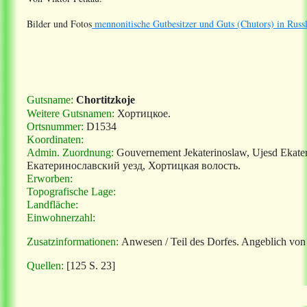
Bilder und Fotos
mennonitische Gutbesitzer und Guts (Chutors) in Russ
Gutsname:
Chortitzkoje
Weitere Gutsnamen:
Хортицкое
.
Ortsnummer:
D1534
Koordinaten:
Admin. Zuordnung:
Gouvernement Jekaterinoslaw, Ujesd Ekate
Екатеринославский
уезд
,
Хортицкая
волость
.
Erworben:
Topografische Lage:
Landfläche:
Einwohnerzahl:
Zusatzinformationen:
Anwesen / Teil des Dorfes. Angeblich vo
Quellen:
[125 S. 23]