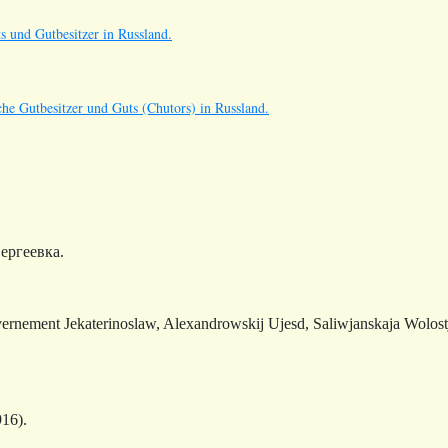
s und Gutbesitzer in Russland.
he Gutbesitzer und Guts (Chutors) in Russland.
ергеевк
а
.
ernement Jekaterinoslaw, Alexandrowskij Ujesd, Saliwjanskaja Wol
16).