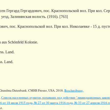
сен Гергард Гергардович, пос. Краснопольской вол. При кол. Сер
езд, Заливянская волость. (1916). [763]
вич, пос. Краснопольской вол. При кол. Николаевке - 15 д. пуст
n
aus Schönfeld Kolonie.
ss. Land.
ss. Land.
Grandma Datenbank. CMHS Fresno, USA. 2018.
Beschreibung.
.
Список населенных пунктов, попавших под действие "ликвидационных законо
6 от 18 июля 1915 года, № 27 от 30 марта 1916 года, № 33 от 27 апреля 1916 го
z.