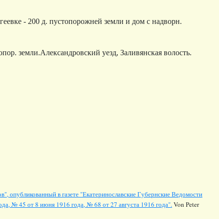
геевке - 200 д. пустопорожней земли и дом с надворн.
опор. земли.
Александровский уезд, Заливянская волость.
в", опубликованный в газете "Екатеринославские Губернские Ведомости
да, № 45 от 8 июня 1916 года, № 68 от 27 августа 1916 года".
Von Peter