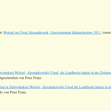
te
Wolosti im Ujesd Alexandrowsk, Gouvernement Jekaterinoslaw 1911.
(russi
liwjanskaja Wolostj, Alexandrowskij Ujesd, die Landbesitz hatten in der Z
abgeschrieben von Peter Franz.
ten in Saliwjanskaja Wolostj, Alexandrowskij Ujesd die Landbesitz hatten 
ch) von Peter Franz.