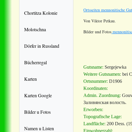
Ortsseiten mennonitische Gut
Chortitza Kolonie
Von Viktor Petkau.
Molotschna
Bilder und Fotos
mennonitisc
Dörfer in Russland
Bücherregal
Gutsname:
Sergejewka
Weitere Gutsnamen:
bei
С
Karten
Ortsnummer:
D1906
Koordinaten:
Karten Google
Admin. Zuordnung:
Gouv
Заливянская волость.
Erworben:
Bilder u Fotos
Topografische Lage:
Landfläche:
200 Dess. (19
Namen u Listen
Einwohnerzahl: