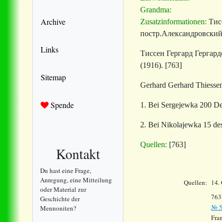
Grandma:
Archive
Zusatzinformationen:
Тис
постр.
Александровский у
Links
Тиссен Гергард Гергардо
(1916). [763]
Sitemap
Gerhard Gerhard Thiesse
Spende
1. Bei Sergejewka 200 De
2. Bei Nikolajewka 15 de
Quellen:
[763]
Kontakt
Du hast eine Frage,
Anregung, eine Mitteilung
Quellen:
14.
oder Material zur
763
Geschichte der
№ 5
Mennoniten?
Fran