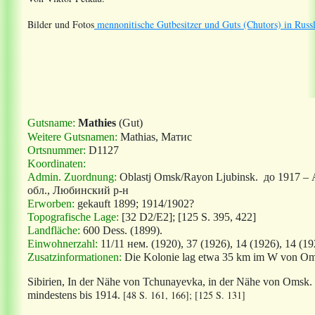
Bilder und Fotos
mennonitische Gutbesitzer und Guts (Chutors) in Russ
Gutsname:
Mathies
(Gut)
Weitere Gutsnamen:
Mathias, М
атис
Ortsnummer:
D1127
Koordinaten:
Admin. Zuordnung:
Oblastj Omsk/Rayon Ljubinsk.
до
1917 –
обл
.,
Любинский
р
-
н
Erworben:
gekauft 1899
; 1914/1902?
Topografische Lage:
[32 D2/E2]; [125 S. 395, 422]
Landfläche:
600 Dess. (1899
).
Einwohnerzahl:
11/11 нем. (1920), 37 (1926), 14 (1926), 14 (19
Zusatzinformationen:
Die Kolonie lag etwa 35 km im W von Om
Sibirien, In der Nähe von Tchunayevka, in der Nähe von Omsk. 
[48 S. 161, 166]; [125 S. 131]
mindestens bis 1914.