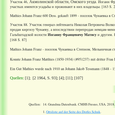
Участок 46,
. Иоганн Фр
Акмолинской области, Омского уезда
участках имеются усадьбы и проживают в них владельцы. [163 S. 25
Mathies Johann Franz 600 Dess. gekauft 1899 - поселок Чунаевка в С
Участок 88. Участок генерал-лейтенанта Николая Петровича Волко
продан киргизу Чунаеву, а впоследствии перепродан немцам-менн
Иоганну Францевичу Матису
Гальбштадской волости
и другим. 
[168 S. 87]
Mathies Johann Franz - поселок Чунаевка в Степном, Мельничная ст
Konnte Johann Franz Matthies (1850-1934) (#951237) mit dritter Frau 
Ein Gut Mathies wurde nach 1910 an Johann Jakob Tessmann (1848 - 1
Quellen:
[1]; [2 1964, S. 93]; [4]; [11]; [107]
Quellen:
14.
Grandma Datenbank. CMHS Fresno, USA. 2018
1.
Ortsliste auf der Seite des Dorfes Schuk
.