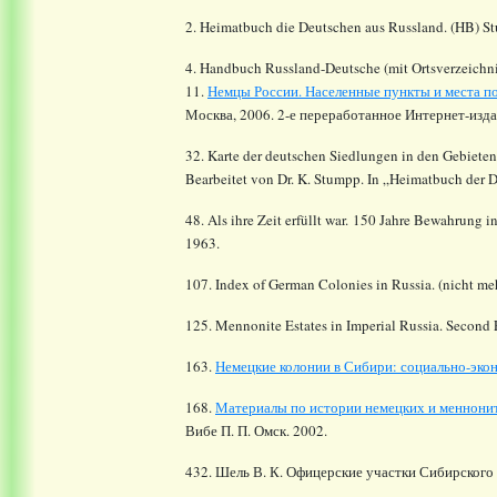
2. Heimatbuch die Deutschen aus Russland. (HB) St
4. Handbuch Russland-Deutsche (mit Ortsverzeichni
11.
Немцы России. Населенные пункты и места по
Москва, 2006. 2-е переработанное Интернет-изда
32. Karte der deutschen Siedlungen in den Gebiete
Bearbeitet von Dr. K. Stumpp. In „Heimatbuch der 
48. Als ihre Zeit erfüllt war. 150 Jahre Bewahrung 
1963.
107. Index of German Colonies in Russia.
(nicht meh
125. Mennonite Estates in Imperial Russia. Second
163.
Немецкие колонии в Сибири: социально-экон
168.
Материалы по истории немецких и меннони
Вибе П. П. Омск. 2002.
432. Шель В. К. Офицерские участки Сибирского 