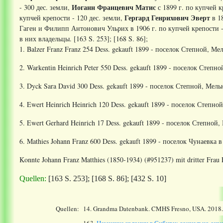
Иоганн Францевич Матис
- 300 дес. земли,
с 1899 г. по купчей к
Гергард Генрихович Эверт
купчей крепости - 120 дес. земли,
в 18
Гаген и Филипп Антонович Ульрих в 1906 г. по купчей крепости -
в них владельцы. [163 S. 253]; [168 S. 86];
1. Balzer Franz Franz 254 Dess. gekauft 1899 - поселок Степной, Ме
2. Warkentin Heinrich Peter 550 Dess. gekauft 1899 - поселок Степн
3. Dyck Sara David 300 Dess. gekauft 1899 - поселок Степной, Мель
4. Ewert Heinrich Heinrich 120 Dess. gekauft 1899 - поселок Степно
5. Ewert Gerhard Heinrich 17 Dess. gekauft 1899 - поселок Степной,
6. Mathies Johann Franz 600 Dess. gekauft 1899 - поселок Чунаевка 
Konnte Johann Franz Matthies (1850-1934) (#951237) mit dritter Frau 
Quellen:
[163 S. 253]; [168 S. 86]; [432 S. 10]
Quellen:
14.
Grandma Datenbank. CMHS Fresno, USA. 2018