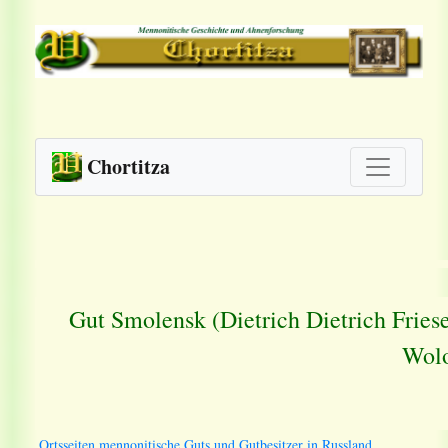
Chortitza
Gut Smolensk (Dietrich Dietrich Fries
Wolo
Ortsseiten mennonitische Guts und Gutbesitzer in Russland.