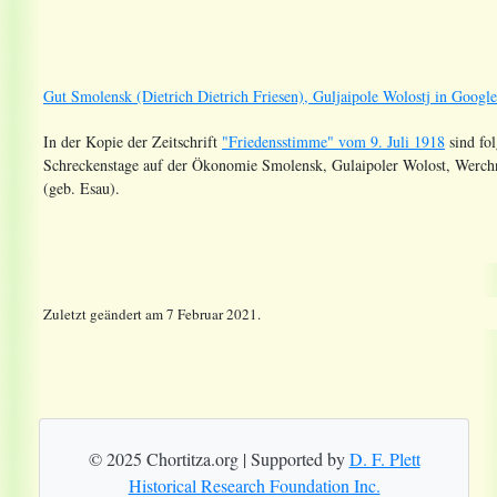
Gut Smolensk (Dietrich Dietrich Friesen), Guljaipole Wolostj in Goog
In der Kopie der Zeitschrift
"Friedensstimme" vom 9. Juli 1918
sind fo
Schreckenstage auf der Ökonomie Smolensk, Gulaipoler Wolost, Werch
(geb. Esau).
Zuletzt geändert am 7 Februar 2021.
© 2025 Chortitza.org | Supported by
D. F. Plett
Historical Research Foundation Inc.