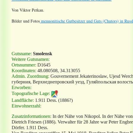
Von Viktor Petkau.
Bilder und Fotos
mennonitische Gutbesitzer und Guts (Chutors) in Russ
Gutsname:
Smolensk
Weitere Gutsnamen:
Ortsnummer:
D1645
Koordinaten:
48.080508, 34.313055
Admin. Zuordnung:
Gouvernement Jekaterinoslaw, Ujesd Werc
губерния, Верхнеднепровский уезд, Гуляйпольская волость
Erworben:
Topografische Lage:
Landfläche:
1.911 Dess. (1886?)
Einwohnerzahl:
Zusatzinformationen:
In der Nähe von Nikopol. In der Nähe von
Dietrich Friesen (1886). Verwalter für 28 Jahre war Peter Engbre
Dörfer. 1.911 Dess.