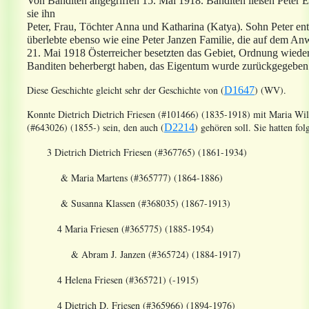
Von Banditen angegriffen 15. Mai 1918. Banditen ließen Peter E
sie ihn
Peter, Frau, Töchter Anna und Katharina (Katya). Sohn Peter en
überlebte ebenso wie eine Peter Janzen Familie, die auf dem 
21. Mai 1918 Österreicher besetzten das Gebiet, Ordnung wiederh
Banditen beherbergt haben, das Eigentum wurde zurückgegeben
Diese Geschichte gleicht sehr der Geschichte von (
) (WV).
D1647
Konnte Dietrich Dietrich Friesen (#101466) (1835-1918) mit Maria Wi
(#643026) (1855-) sein, den auch (
) gehören soll. Sie hatten fo
D2214
3 Dietrich Dietrich Friesen (#367765) (1861-1934)
& Maria Martens (#365777) (1864-1886)
& Susanna Klassen (#368035) (1867-1913)
4 Maria Friesen (#365775) (1885-1954)
& Abram J. Janzen (#365724) (1884-1917)
4 Helena Friesen (#365721) (-1915)
4 Dietrich D. Friesen (#365966) (1894-1976)