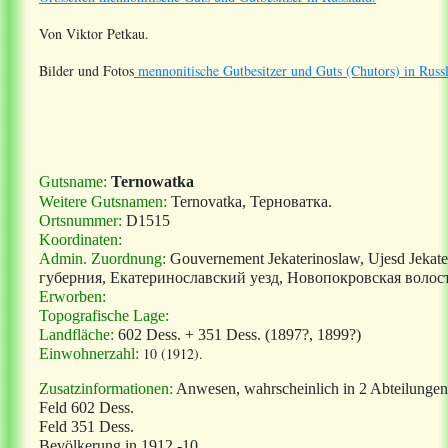
Von Viktor Petkau.
Bilder und Fotos
mennonitische Gutbesitzer und Guts (Chutors) in Russ
Gutsname:
Ternowatka
Weitere Gutsnamen:
Ternovatka, Терноватка.
Ortsnummer:
D1515
Koordinaten:
Admin. Zuordnung:
Gouvernement Jekaterinoslaw, Ujesd Jeka
губерния, Екатеринославский уезд, Новопокровская волост
Erworben:
Topografische Lage:
Landfläche:
602 Dess. + 351 Dess. (1897?, 1899?)
10 (1912).
Einwohnerzahl:
Zusatzinformationen:
Anwesen, wahrscheinlich in 2 Abteilungen,
Feld 602 Dess.
Feld 351 Dess.
.
Bevölkerung in 1912 -10