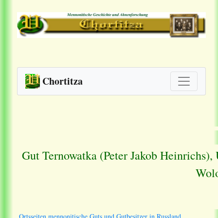
Chortitza
Gut Ternowatka (Peter Jakob Heinrichs),
Wolo
Ortsseiten mennonitische Guts und Gutbesitzer in Russland.