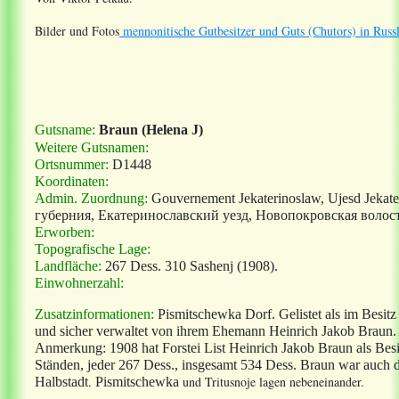
Bilder und Fotos
mennonitische Gutbesitzer und Guts (Chutors) in Russ
Gutsname:
Braun (Helena J)
Weitere Gutsnamen:
Ortsnummer:
D1448
Koordinaten:
Admin. Zuordnung:
Gouvernement Jekaterinoslaw, Ujesd Jeka
губерния, Екатеринославский уезд, Новопокровская волост
Erworben:
Topografische Lage:
Landfläche:
267 Dess. 310 Sashenj (1908).
Einwohnerzahl:
Zusatzinformationen:
Pismitschewka Dorf. Gelistet als im Besit
und sicher verwaltet von ihrem Ehemann Heinrich Jakob Braun
Anmerkung: 1908 hat Forstei List Heinrich Jakob Braun als Besi
Ständen, jeder 267 Dess., insgesamt 534 Dess. Braun war auch d
.
und Tritusnoje lagen nebeneinander.
Halbstadt
Pismitschewka