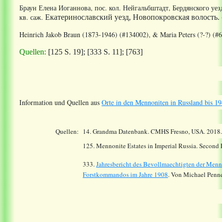
Браун Елена Иоганнова, пос. кол. Нейгальбштадт, Бердянского уезд
кв. саж.
Екатеринославский уезд, Новопокровская волость.
Heinrich Jakob Braun (1873-1946) (#134002),
& Maria Peters (?-?) (#
Quellen:
[125 S. 19]; [333 S. 11]
;
[763]
Information und Quellen aus
Orte in den Mennoniten in Russland bis 19
Quellen:
14.
Grandma Datenbank. CMHS Fresno, USA. 2018
125. Mennonite Estates in Imperial Russia. Second
333.
Jahresbericht des Bevollmaechtigten der Menn
Forstkommandos im Jahre 1908
. Von Michael Penne