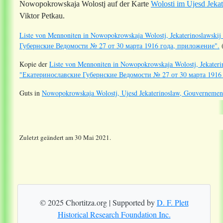
Nowopokrowskaja Wolostj auf der Karte
Wolosti im Ujesd Jeka
Viktor Petkau.
Liste von Mennoniten in Nowopokrowskaja Wolostj, Jekaterinoslawskij 
Губернские Ведомости № 27 от 30 марта 1916 года, приложение".
(
Kopie der
Liste von Mennoniten in Nowopokrowskaja Wolostj, Jekaterino
"Екатеринославские Губернские Ведомости № 27 от 30 марта 1916
Guts in
Nowopokrowskaja Wolostj, Ujesd Jekaterinoslaw, Gouvernement
Zuletzt geändert am 30 Mai 2021.
© 2025 Chortitza.org | Supported by
D. F. Plett
Historical Research Foundation Inc.