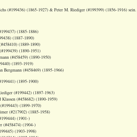
ichs (#199436) (1865-1927) & Peter M. Riediger (#199399) (1856-1916) sein.
99437) (1885-1886)
438) (1887-1890)
458410) (1889-1890)
199439) (1890-1951)
(#458459) (1890-1950)
440) (1893-1919)
gmann (#458469) (1895-1966)
99441) (1895-1900)
diger (#199442) (1897-1963)
sen (#458682) (1890-1959)
199443) (1899-1970)
(#217902) (1885-1958)
99444) (1901-)
458474) (1904-)
9445) (1903-1998)