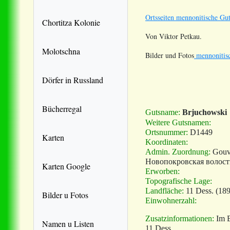
Ortsseiten mennonitische Gut
Chortitza Kolonie
Von Viktor Petkau.
Molotschna
Bilder und Fotos
mennonitisc
Dörfer in Russland
Bücherregal
Gutsname:
Brjuchowski
Weitere Gutsnamen:
Ortsnummer:
D1449
Karten
Koordinaten:
Admin. Zuordnung:
Gouv
Новопокровская волост
Karten Google
Erworben:
Topografische Lage:
Landfläche:
11 Dess.
(189
Bilder u Fotos
Einwohnerzahl:
Zusatzinformationen:
Im B
Namen u Listen
11 Dess.