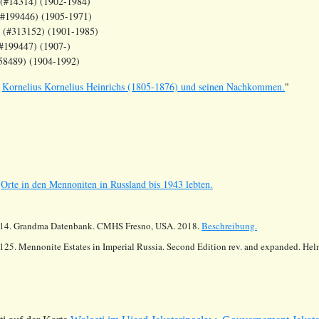
4314) (1902-1984)
99446) (1905-1971)
3152) (1901-1985)
199447) (1907-)
9) (1904-1992)
n
Kornelius Kornelius Heinrichs (1805-1876) und seinen Nachkommen.
"
s
Orte in den Mennoniten in Russland bis 1943 lebten.
14.
Grandma Datenbank. CMHS Fresno, USA. 2018.
Beschreibung.
125. Mennonite Estates in Imperial Russia. Second Edition rev. and expanded. He