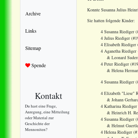
Konnte Susanna Julius Heinr
Archive
Sie hatten folgende Kinder:
Links
4 Susanna Riediger (#1
4 Julius Riediger (#199
4 Elisabeth Riediger (#
Sitemap
4 Aganetha Riediger (#
& Leonard Sudermann 
4 Peter Riediger (#199
Spende
& Helena Hermann Ber
4 Susanna Riediger (#1
Kontakt
4 Elizabeth "Liese" Rie
& Johann Gerhard Klas
Du hast eine Frage,
4 Katharina Riediger (#
Anregung, eine Mitteilung
& Heinrich H. Reimer 
oder Material zur
4 Susanna Riediger (#1
Geschichte der
& Helmut Guertler (#
Mennoniten?
4 Helena Riediger (#19