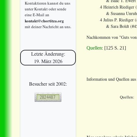
& Isaac T. Ewert (#1
Kontaktieren kannst du uns
4 Heinrich Riediger (#1
unter Kontakt oder sende
& Susanna Unruh (#31
eine E-Mail an
4 Julius P. Riediger (#
kontakt@chortitza.org
& Sara Boldt (#45848
mit deiner Nachricht an uns.
Nachkommen
von "Guts vo
Quellen:
[125 S. 21]
Letzte Änderung:
19. März 2026
Information und Quellen au
Besucher seit 2002:
Quellen: