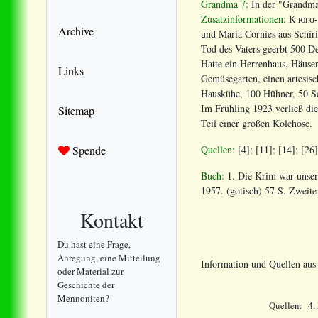
Grandma 7:
In der "Grandma 
Zusatzinformationen:
К юго-в
Archive
und Maria Cornies aus Schir
Tod des Vaters geerbt 500 De
Hatte ein Herrenhaus, Häuse
Links
Gemüsegarten, einen artesis
Hauskühe, 100 Hühner, 50 Sc
Im Frühling 1923 verließ di
Sitemap
Teil einer großen Kolchose.
Quellen:
[4]; [11]; [14]; [26
Spende
Buch:
1. Die Krim war unser
1957. (gotisch) 57 S. Zweite
Kontakt
Du hast eine Frage,
Anregung, eine Mitteilung
Information und Quellen au
oder Material zur
Geschichte der
Mennoniten?
Quellen:
4.