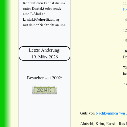
Kontaktieren kannst du uns
11
unter Kontakt oder sende
Ин
eine E-Mail an
kontakt@chortitza.org
14
mit deiner Nachricht an uns.
12
15
Letzte Änderung:
18
19. März 2026
Fr
72
he
Besucher seit 2002:
73
Guts von
Nachkommen von Jo
Alatschi, Krim, Russia. Rus