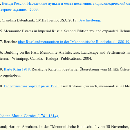
.
Немцы России. Населенные пункты и места поселения: энциклопедический сло
тернет-издание. - 2009.
. Grandma Datenbank. CMHS Fresno, USA. 2018.
Beschreibung.
5. Mennonite Estates in Imperial Russia. Second Edition rev. and expanded.
Helmut
7. Berichte
über Russlandmennoniten in der "Mennonitische Rundschau" 1880-19
6. Building on the Past: Mennonite Architecture, Landscape and Settlements in
iesen. Winnipeg, Canada: Raduga Publications, 2004.
9.
Karte Krim 1918.
Russische Karte mit deutscher Übersetzung vom Militär Österei
rvorgehoben.
0.
Геологическая карта Крыма 1920.
Krim Kolonie. (russisch) mennonitische Ort
hann Martin Cornies (1741-1814).
sland; Harder, Abraham
. In der "Mennonitische Rundschau" vom
30 November, 