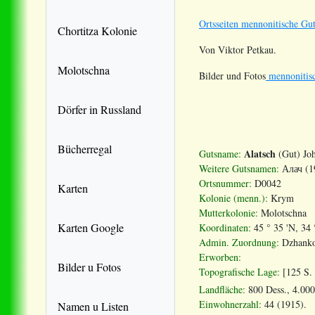
Ortsseiten mennonitische Gut
Chortitza Kolonie
Von Viktor Petkau.
Molotschna
Bilder und Fotos
mennonitisc
Dörfer in Russland
Bücherregal
Alatsch
Gutsname:
(Gut) Joh
Weitere Gutsnamen:
Алач (19
Ortsnummer:
D0042
Karten
Kolonie (menn.):
Krym
Mutterkolonie:
Molotschna
Karten Google
Koordinaten:
45 ° 35 'N, 34 
Admin. Zuordnung:
Dzhanko
Erworben:
Bilder u Fotos
Topografische Lage:
[125 S. 
Landfläche:
800 Dess., 4.000
Einwohnerzahl:
44 (1915).
Namen u Listen