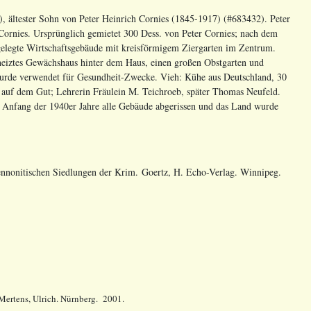
 ältester Sohn von Peter Heinrich Cornies (1845-1917) (#683432). Peter
Cornies. Ursprünglich gemietet 300 Dess. von Peter Cornies; nach dem
ngelegte Wirtschaftsgebäude mit kreisförmigem Ziergarten im Zentrum.
heiztes Gewächshaus hinter dem Haus, einen großen Obstgarten und
wurde verwendet für Gesundheit-Zwecke. Vieh: Kühe aus Deutschland, 30
 auf dem Gut; Lehrerin Fräulein M. Teichroeb, später Thomas Neufeld.
 Anfang der 1940er Jahre alle Gebäude abgerissen und das Land wurde
ennonitischen Siedlungen der Krim. Goertz, H. Echo-Verlag. Winnipeg.
Mertens, Ulrich. Nürnberg. 2001.