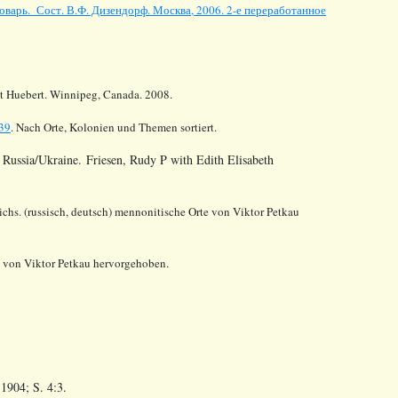
варь. Сост. В.Ф. Дизендорф. Москва, 2006. 2-е переработанное
 Huebert. Winnipeg, Canada. 2008.
39
. Nach Orte, Kolonien und Themen sortiert.
 Russia/Ukraine. Friesen, Rudy P with Edith Elisabeth
chs. (russisch, deutsch) mennonitische Orte von Viktor Petkau
e von Viktor Petkau hervorgehoben.
1904; S. 4:3.