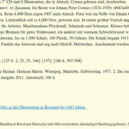
7" CD sind 8 Mennoniten, die in Alatsch, Crimea geboren sind, beschrieben.
ост. от Джанкоя. Im Besitz von Johann Peter Cornies (1874-1929) (#683440),
in, Krim 4.000 Dess zogen 1907 nach Alatsch. Peter war ein Neffe von Johann 
ss. Letztendlich soll es 4.000 Dess. gewesen sein. In einem großen Viereck a
r für Arbeiter, Maschinenhaus-Pferdestall, Schmiede und Scheunen. Kleines be
cher Brunnen für gutes Trinkwasser, ein anderer mit warmem Schwefelwasser 
hweine, bis zu 1.000 Schafe, 100 Pferde, 50 Ochsen. Die Schule begann 1913
e Familie das Anwesen und zog nach Ohrloff, Molotschna. Anscheinend wurden
]; [125 S. 2, 23, 25, 346]; [157]; [186 S. 597-598]
e Heimat. Durksen Martin. Winnipeg, Manitoba, Selbstverlag, 1977. 2. Die m
 Ausgabe 2011. (lateinisch) 106 S.
s
Orte in den Mennoniten in Russland bis 1943 lebten.
 Handbuch Russland-Deutsche (mit Ortsverzeichnis ehemaliger Siedlungsgebiete). 