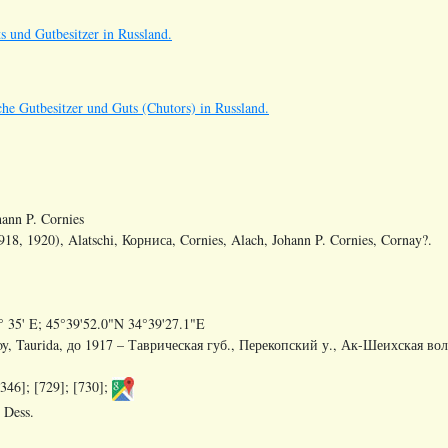
s und Gutbesitzer in Russland.
he Gutbesitzer und Guts (Chutors) in Russland.
ann P. Cornies
18, 1920), Alatschi, Корниса, Cornies, Alach, Johann P. Cornies, Cornay?.
° 35' E; 45°39'52.0"N 34°39'27.1"E
y, Taurida, до 1917 – Таврическая губ., Перекопский у., Ак-Шеихская вол
346]; [729]; [730];
 Dess.