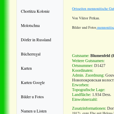
Ortsseiten mennonitische Gut
Chortitza Kolonie
Von Viktor Petkau.
Molotschna
Bilder und Fotos
mennonitisc
Dörfer in Russland
Bücherregal
Gutsname:
Blumenfeld (H
Weitere Gutsnamen:
Ortsnummer:
D1427
Karten
Koordinaten:
Admin. Zuordnung:
Gouv
Новопокровская волост
Karten Google
Erworben:
Topografische Lage:
Landfläche:
1.934 Dess.
Bilder u Fotos
Einwohnerzahl:
Zusatzinformationen:
Dorf
Namen u Listen
1912), erste Ehe mit Helena