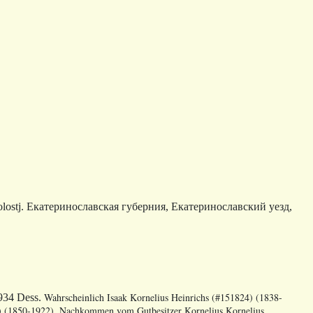
olostj. Екатеринославская губерния, Екатеринославский уезд,
Wahrscheinlich Isaak Kornelius Heinrichs (#151824) (1838-
,934 Dess.
2) (1850-1922).
Nachkommen vom Gutbesitzer Kornelius Kornelius