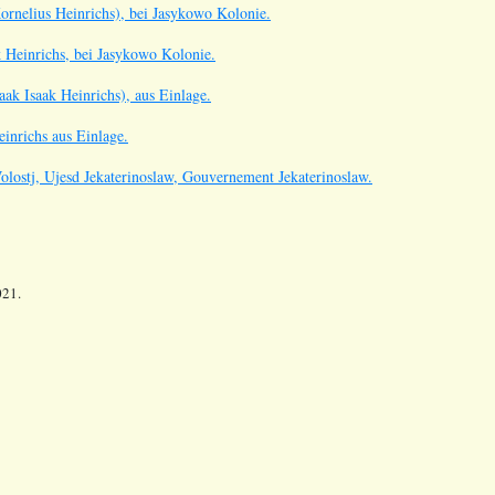
rnelius Heinrichs), bei Jasykowo Kolonie.
k Heinrichs, bei Jasykowo Kolonie.
ak Isaak Heinrichs), aus Einlage.
inrichs aus Einlage.
ostj, Ujesd Jekaterinoslaw, Gouvernement Jekaterinoslaw.
021.