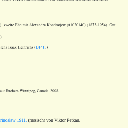
)
, zweite Ehe mit
Alexandra Kondratjew (#1020140) (1873-1954). Gut
5
)
lena Isaak Heinrichs
(
D1413
)
lmut Huebert. Winnipeg, Canada. 2008.
erinoslaw 1911.
(russisch) von Viktor Petkau.