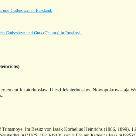
s und Gutbesitzer in Russland.
he Gutbesitzer und Guts (Chutors) in Russland.
einrichs)
ernement Jekaterinoslaw, Ujesd Jekaterinoslaw, Nowopokrowskaja W
ь.
 Tritusnoye. Im Besitz von Isaak Kornelius Heinrichs (1886, 1899). 1
 Neustaedter (#151825) (1840-1910), zweite Ehe mit Katharina Isaak (#19953