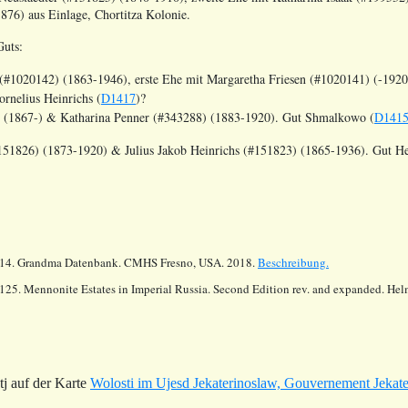
876) aus Einlage, Chortitza Kolonie.
Guts:
s (#1020142) (1863-1946)
, erste Ehe mit
Margaretha Friesen (#1020141) (-1920
ornelius Heinrichs (
D1417
)?
4) (1867-) & Katharina Penner (#343288) (1883-1920). Gut Shmalkowo (
D141
#151826) (1873-1920) & Julius Jakob Heinrichs (#151823) (1865-1936). Gut He
14.
Grandma Datenbank. CMHS Fresno, USA. 2018.
Beschreibung.
125. Mennonite Estates in Imperial Russia. Second Edition rev. and expanded. He
 auf der Karte
Wolosti im Ujesd Jekaterinoslaw, Gouvernement Jekat