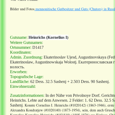
Bilder und Fotos
mennonitische Gutbesitzer und Guts (Chutors) in Russ
Gutsname:
Heinrichs (Kornelius I)
Weitere Gutsnamen:
Ortsnummer:
D1417
Koordinaten:
Admin. Zuordnung:
Ekaterinoslav Ujesd, Augustinovskaya (Fed
Ekaterinoslaw, Augustinowskaja Wolostj. Екатеринославска
волость.
Erworben:
Topografische Lage:
Landfläche:
62 Dess. 32.5 Sashenj +
2.503 Dess. 90 Sashenj
.
Einwohnerzahl:
Zusatzinformationen:
In der Nähe von Privolnoye Dorf. Gerichts
Heinrichs. Lebte auf dem Anwesen. 2 Felder: 1. 62 Dess. 32.5 
.
Konnte Cornelius I. Heinrichs (#1020142) (1863-1946), erste
Sashenj
Alexandra Kondratjew (#1020140) (1873-1954),
sein, dem auch Grusc
Kornelius Kornelius Heinrichs (#151819) (1805-1876) aus Einlage, Cho