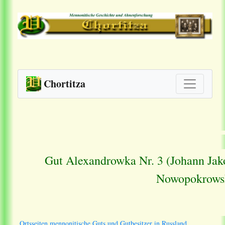
Chortitza
Gut Alexandrowka Nr. 3 (Johann Jako
Nowopokrowsk
Ortsseiten mennonitische Guts und Gutbesitzer in Russland.