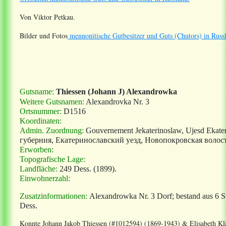
Von Viktor Petkau.
Bilder und Fotos
mennonitische Gutbesitzer und Guts (Chutors) in Russ
Gutsname:
Thiessen (Johann J) Alexandrowka
Weitere Gutsnamen:
Alexandrovka Nr. 3
Ortsnummer:
D1516
Koordinaten:
Admin. Zuordnung:
Gouvernement Jekaterinoslaw, Ujesd Ekat
губерния, Екатеринославский уезд, Новопокровская волост
Erworben:
Topografische Lage:
Landfläche:
249 Dess.
(1899).
Einwohnerzahl:
Zusatzinformationen:
Alexandrowka Nr. 3 Dorf; bestand aus 6 S
Dess.
Konnte Johann Jakob Thiessen (#1012594) (1869-1943) & Elisabeth Kl