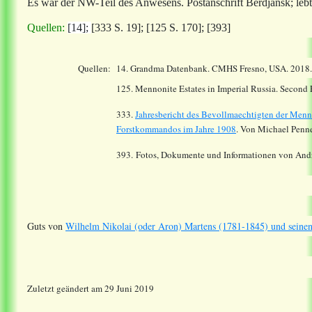
Es war der NW-Teil des Anwesens. Postanschrift Berdjansk; lebt
Quellen:
[14];
[333 S. 19]; [125 S. 170]; [393]
Quellen:
14.
Grandma Datenbank. CMHS Fresno, USA. 2018
125. Mennonite Estates in Imperial Russia. Second
333.
Jahresbericht des Bevollmaechtigten der Menn
Forstkommandos im Jahre 1908
. Von Michael Penne
393.
Fotos, Dokumente und Informationen von Andr
Guts von
Wilhelm Nikolai (oder Aron) Martens (1781-1845) und sein
Zuletzt geändert am 29 Juni 2019