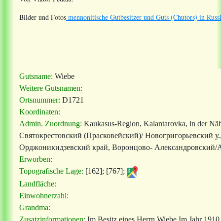
Bilder und Fotos
mennonitische Gutbesitzer und Guts (Chutors) in Russ
Gutsname:
Wiebe
Weitere Gutsnamen:
Ortsnummer:
D1721
Koordinaten:
Admin. Zuordnung:
Kaukasus-Region, Kalantarovka, in der N
Святокрестовский (Прасковейский)/ Новогригорьевский у., 
Орджоникидзевский край, Воронцово- Александровский/А
Erworben:
Topografische Lage:
[162]; [767];
Landfläche:
Einwohnerzahl:
Grandma:
Zusatzinformationen:
Im Besitz eines Herrn Wiebe Im Jahr 1910