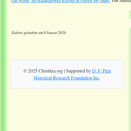
Gut Wiebe, bei Kalantarowka Kolonie in Google My Maps.
Von Andreas
Zuletzt geändert am 8 Januar 2020
© 2025 Chortitza.org | Supported by
D. F. Plett
Historical Research Foundation Inc.