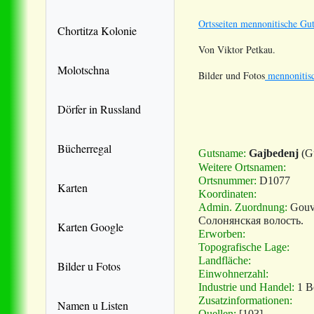
Ortsseiten mennonitische Gut
Chortitza Kolonie
Von Viktor Petkau.
Molotschna
Bilder und Fotos
mennonitisc
Dörfer in Russland
Bücherregal
Gutsname:
Gajbedenj
(G
Weitere Ortsnamen:
Ortsnummer:
D1077
Karten
Koordinaten:
Admin. Zuordnung:
Gouv
Солонянская волость.
Karten Google
Erworben:
Topografische Lage:
Landfläche:
Bilder u Fotos
Einwohnerzahl:
Industrie und Handel:
1 Be
Zusatzinformationen:
Namen u Listen
Quellen:
[103]